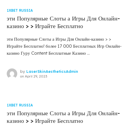
1XBET RUSSIA
эти Популярные Слоты а Игры Для Онлайн-
казино > > Играйте Бесплатно
эти Популярные Слоты а Игры Для Онлайн-казино > >
Играйте Бесплатно! более 17 000 Бесплатных Игр Онлайн-
казино Гуру Content Бесплатные Казино ...
by
LaserSkinAestheticsAdmin
on
April 29, 2023
1XBET RUSSIA
эти Популярные Слоты а Игры Для Онлайн-
казино > > Играйте Бесплатно