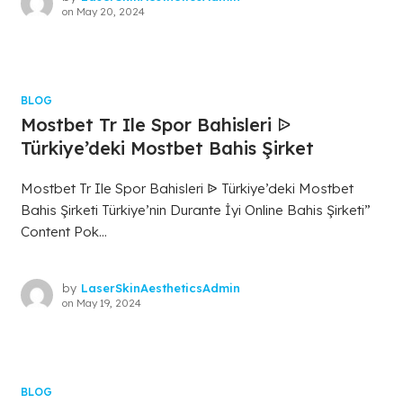
on
May 20, 2024
BLOG
Mostbet Tr Ile Spor Bahisleri ᐉ
Türkiye’deki Mostbet Bahis Şirket
Mostbet Tr Ile Spor Bahisleri ᐉ Türkiye’deki Mostbet
Bahis Şirketi Türkiye’nin Durante İyi Online Bahis Şirketi”
Content Pok...
by
LaserSkinAestheticsAdmin
on
May 19, 2024
BLOG