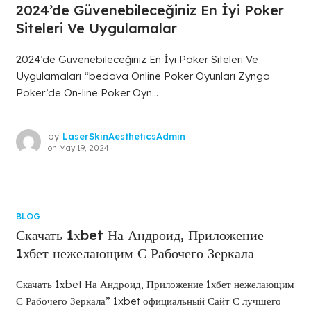
2024’de Güvenebileceğiniz En İyi Poker
Siteleri Ve Uygulamalar
2024’de Güvenebileceğiniz En İyi Poker Siteleri Ve
Uygulamaları “bedava Online Poker Oyunları Zynga
Poker’de On-line Poker Oyn...
by
LaserSkinAestheticsAdmin
on
May 19, 2024
BLOG
Скачать 1хbet На Андроид, Приложение
1хбет нежелающим С Рабочего Зеркала
Скачать 1хbet На Андроид, Приложение 1хбет нежелающим
С Рабочего Зеркала” 1xbet официальный Сайт С лучшего