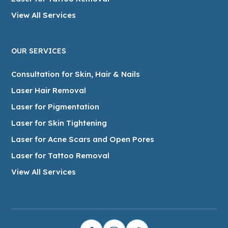
View All Services
OUR SERVICES
Consultation for Skin, Hair & Nails
Laser Hair Removal
Laser for Pigmentation
Laser for Skin Tightening
Laser for Acne Scars and Open Pores
Laser for Tattoo Removal
View All Services