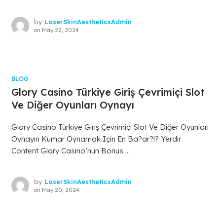
by
LaserSkinAestheticsAdmin
on
May 22, 2024
BLOG
Glory Casino Türkiye Giriş Çevrimiçi Slot
Ve Diğer Oyunları Oynayı
Glory Casino Türkiye Giriş Çevrimiçi Slot Ve Diğer Oyunları
Oynayın Kumar Oynamak Için En Ba?ar?l? Yerdir
Content Glory Casino’nun Bonus ...
by
LaserSkinAestheticsAdmin
on
May 20, 2024