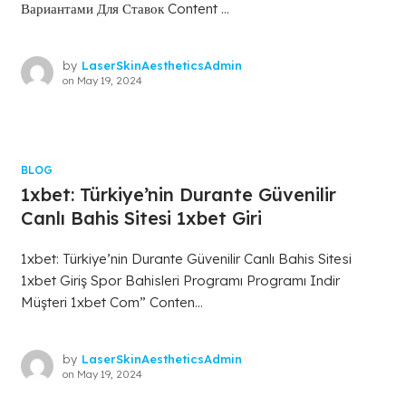
Вариантами Для Ставок Content ...
by
LaserSkinAestheticsAdmin
on
May 19, 2024
BLOG
1xbet: Türkiye’nin Durante Güvenilir
Canlı Bahis Sitesi 1xbet Giri
1xbet: Türkiye’nin Durante Güvenilir Canlı Bahis Sitesi
1xbet Giriş Spor Bahisleri Programı Programı Indir
Müşteri 1xbet Com” Conten...
by
LaserSkinAestheticsAdmin
on
May 19, 2024