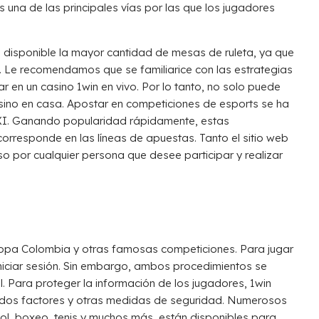
es una de las principales vías por las que los jugadores
ra disponible la mayor cantidad de mesas de ruleta, ya que
s. Le recomendamos que se familiarice con las estrategias
 en un casino 1win en vivo. Por lo tanto, no solo puede
asino en casa. Apostar en competiciones de esports se ha
 XXI. Ganando popularidad rápidamente, estas
orresponde en las líneas de apuestas. Tanto el sitio web
so por cualquier persona que desee participar y realizar
a Copa Colombia y otras famosas competiciones. Para jugar
e iniciar sesión. Sin embargo, ambos procedimientos se
al. Para proteger la información de los jugadores, 1win
 dos factores y otras medidas de seguridad. Numerosos
bol, boxeo, tenis y muchos más, están disponibles para