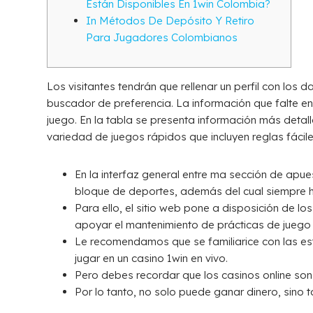
Están Disponibles En 1win Colombia?
In Métodos De Depósito Y Retiro
Para Jugadores Colombianos
Los visitantes tendrán que rellenar un perfil con los d
buscador de preferencia. La información que falte en 
juego. En la tabla se presenta información más detal
variedad de juegos rápidos que incluyen reglas fácile
En la interfaz general entre ma sección de ap
bloque de deportes, además del cual siempre ha
Para ello, el sitio web pone a disposición de lo
apoyar el mantenimiento de prácticas de juego
Le recomendamos que se familiarice con las es
jugar en un casino 1win en vivo.
Pero debes recordar que los casinos online son
Por lo tanto, no solo puede ganar dinero, sino 