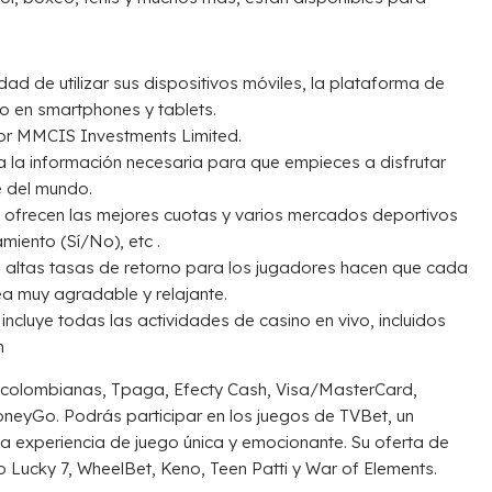
ad de utilizar sus dispositivos móviles, la plataforma de
 en smartphones y tablets.
por MMCIS Investments Limited.
 la información necesaria para que empieces a disfrutar
e del mundo.
e ofrecen las mejores cuotas y varios mercados deportivos
iento (Sí/No), etc .
s altas tasas de retorno para los jugadores hacen que cada
a muy agradable y relajante.
ncluye todas las actividades de casino en vivo, incluidos
h
 colombianas, Tpaga, Efecty Cash, Visa/MasterCard,
neyGo. Podrás participar en los juegos de TVBet, un
a experiencia de juego única y emocionante. Su oferta de
o Lucky 7, WheelBet, Keno, Teen Patti y War of Elements.