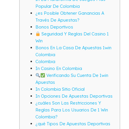
Popular De Colombia
¿es Posible Obtener Ganancias A
Través De Apuestas?
Bonos Deportivos
Seguridad Y Reglas Del Casino 1
Win
Bonos En La Casa De Apuestas 1win
Colombia
Colombia
In Casino En Colombia
Verificando Su Cuenta De 1win
Apuestas
In Colombia Sitio Oficial
In Opciones De Apuestas Deportivas
¿cuáles Son Las Restricciones Y
Reglas Para Los Usuarios De 1 Win
Colombia?
¿qué Tipos De Apuestas Deportivas