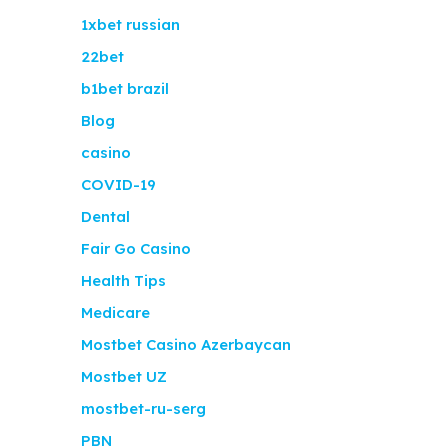
1xbet russian
22bet
b1bet brazil
Blog
casino
COVID-19
Dental
Fair Go Casino
Health Tips
Medicare
Mostbet Casino Azerbaycan
Mostbet UZ
mostbet-ru-serg
PBN