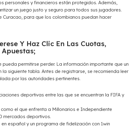
s personales y financieros están protegidos. Además,
antizar un juego justo y seguro para todos sus jugadores.
 de Curacao, para que los colombianos puedan hacer
erese Y Haz Clic En Las Cuotas,
 Apuestas;
e pueda permitirse perder. La información importante que un
la siguiente tabla. Antes de registrarse, se recomienda leer
lada por las autoridades pertinentes.
aciones deportivas entre las que se encuentran la FIFA y
 como el que enfrenta a Millonarios e Independiente
00 mercados deportivos.
ia en español y un programa de fidelización con 1win