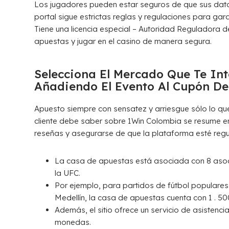
Los jugadores pueden estar seguros de que sus dato
portal sigue estrictas reglas y regulaciones para gar
Tiene una licencia especial – Autoridad Reguladora
apuestas y jugar en el casino de manera segura.
Selecciona El Mercado Que Te Int
Añadiendo El Evento Al Cupón De
Apuesto siempre con sensatez y arriesgue sólo lo qu
cliente debe saber sobre 1Win Colombia se resume en 
reseñas y asegurarse de que la plataforma esté regu
La casa de apuestas está asociada con 8 asoci
la UFC.
Por ejemplo, para partidos de fútbol populares
Medellín, la casa de apuestas cuenta con 1 . 5
Además, el sitio ofrece un servicio de asistenc
monedas.