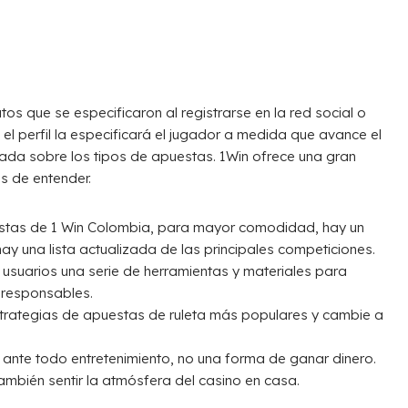
atos que se especificaron al registrarse en la red social o
el perfil la especificará el jugador a medida que avance el
lada sobre los tipos de apuestas. 1Win ofrece una gran
s de entender.
uestas de 1 Win Colombia, para mayor comodidad, hay un
y una lista actualizada de las principales competiciones.
s usuarios una serie de herramientas y materiales para
 responsables.
trategias de apuestas de ruleta más populares y cambie a
 ante todo entretenimiento, no una forma de ganar dinero.
también sentir la atmósfera del casino en casa.