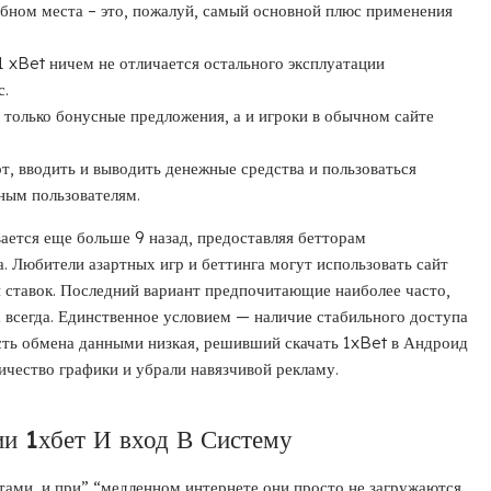
бном места – это, пожалуй, самый основной плюс применения
1 xBet ничем не отличается остального эксплуатации
с.
только бонусные предложения, а и игроки в обычном сайте
т, вводить и выводить денежные средства и пользоваться
ным пользователям.
ается еще больше 9 назад, предоставляя бетторам
а. Любители азартных игр и беттинга могут использовать сайт
 ставок. Последний вариант предпочитающие наиболее часто,
а всегда. Единственное условием — наличие стабильного доступа
сть обмена данными низкая, решивший скачать 1xBet в Андроид
ичество графики и убрали навязчивой рекламу.
и 1хбет И вход В Систему
ми, и при” “медленном интернете они просто не загружаются.