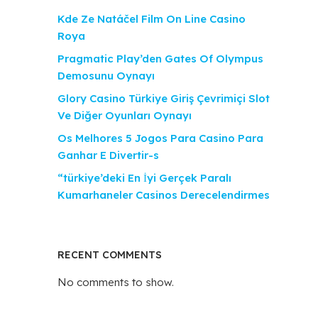
Kde Ze Natáčel Film On Line Casino
Roya
Pragmatic Play’den Gates Of Olympus
Demosunu Oynayı
Glory Casino Türkiye Giriş Çevrimiçi Slot
Ve Diğer Oyunları Oynayı
Os Melhores 5 Jogos Para Casino Para
Ganhar E Divertir-s
“türkiye’deki En İyi Gerçek Paralı
Kumarhaneler Casinos Derecelendirmes
RECENT COMMENTS
No comments to show.