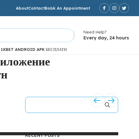
About
Contact
Book An Appointment
Need Help?
Every day, 24 hours
 1XBET ANDROID APK БЕСПЛАТН
риложение
тн
RECENT POSTS