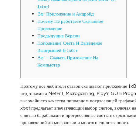
1xbet
Bet Приложение и Андройд
Почему Не работаете Скачанное
Приложение
Предыдущие Версии
Пополнение Счета И Выведение
Выигрышей В 1хбет
Bet – Скачать Приложение На
Компьютер
Поэтому все любители ставок скачивают приложение 1xB
игр, такими а NetEnt, Microgaming, Play’n GO и Pragma
высочайшего качества пиппардом потрясающей графикой
xbet предлагает впечатляющий выбор слотов, включая н
с пятью барабанами и прогрессивные слоты с огромными
приключений до мифологии и многого единственного.