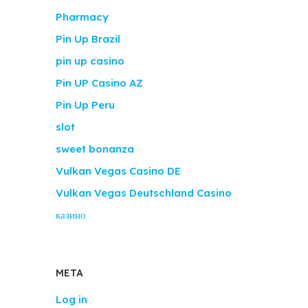
Pharmacy
Pin Up Brazil
pin up casino
Pin UP Casino AZ
Pin Up Peru
slot
sweet bonanza
Vulkan Vegas Casino DE
Vulkan Vegas Deutschland Casino
казино
META
Log in