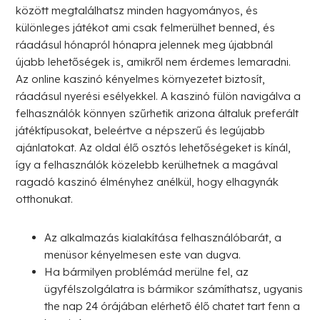
között megtalálhatsz minden hagyományos, és
különleges játékot ami csak felmerülhet benned, és
ráadásul hónapról hónapra jelennek meg újabbnál
újabb lehetőségek is, amikről nem érdemes lemaradni.
Az online kaszinó kényelmes környezetet biztosít,
ráadásul nyerési esélyekkel. A kaszinó fülön navigálva a
felhasználók könnyen szűrhetik arizona általuk preferált
játéktípusokat, beleértve a népszerű és legújabb
ajánlatokat. Az oldal élő osztós lehetőségeket is kínál,
így a felhasználók közelebb kerülhetnek a magával
ragadó kaszinó élményhez anélkül, hogy elhagynák
otthonukat.
Az alkalmazás kialakítása felhasználóbarát, a
menüsor kényelmesen este van dugva.
Ha bármilyen problémád merülne fel, az
ügyfélszolgálatra is bármikor számíthatsz, ugyanis
the nap 24 órájában elérhető élő chatet tart fenn a