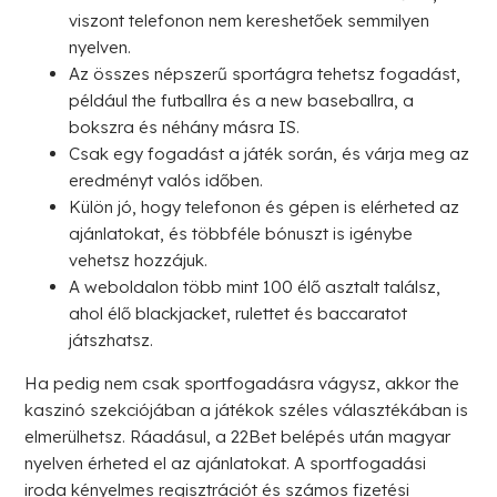
viszont telefonon nem kereshetőek semmilyen
nyelven.
Az összes népszerű sportágra tehetsz fogadást,
például the futballra és a new baseballra, a
bokszra és néhány másra IS.
Csak egy fogadást a játék során, és várja meg az
eredményt valós időben.
Külön jó, hogy telefonon és gépen is elérheted az
ajánlatokat, és többféle bónuszt is igénybe
vehetsz hozzájuk.
A weboldalon több mint 100 élő asztalt találsz,
ahol élő blackjacket, rulettet és baccaratot
játszhatsz.
Ha pedig nem csak sportfogadásra vágysz, akkor the
kaszinó szekciójában a játékok széles választékában is
elmerülhetsz. Ráadásul, a 22Bet belépés után magyar
nyelven érheted el az ajánlatokat. A sportfogadási
iroda kényelmes regisztrációt és számos fizetési