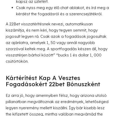
kapsz az üzletért.
Csak nyiss meg egy élő chat ablakot, és írd meg a
kérdést the fogadásról és a szerencsejátékról.
A 22Bet visszatérítésnek nevezi, automatikusan
kiszámítja, és nem kéri, hogy tegyen semmit, hogy
jogosult legyen rá. Csak azok a fogadások jogosultak
az ajánlatra, amelyek 1, 50 vagy annál nagyobb
szorzóval keltek meg. A sportfogadás készen áll, hogy
visszatérjen bárhol között” “bucks 1 és dollar 1, 000
csütörtökön.
Kártérítést Kap A Vesztes
Fogadásokért 22bet Bónuszként
Ez arra jó, hogy amennyiben félsz, hogy arizona utolsó
pillanatban megváltoznak az eredmények, lehetőséged
legyen nyeremény mellett kiszállni. Így bár kisebb lesz
the kifizetett összeg, mintha valóban megvárnád the