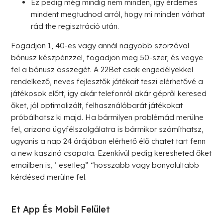
Ez pedig még mindig nem minden, így érdemes
mindent megtudnod arról, hogy mi minden várhat
rád the regisztráció után.
Fogadjon 1, 40-es vagy annál nagyobb szorzóval
bónusz készpénzzel, fogadjon meg 50-szer, és vegye
fel a bónusz összegét. A 22Bet csak engedélyekkel
rendelkező, neves fejlesztők játékait teszi elérhetővé a
játékosok előtt, így akár telefonról akár gépről keresed
őket, jól optimalizált, felhasználóbarát játékokat
próbálhatsz ki majd. Ha bármilyen problémád merülne
fel, arizona ügyfélszolgálatra is bármikor számíthatsz,
ugyanis a nap 24 órájában elérhető élő chatet tart fenn
a new kaszinó csapata. Ezenkívül pedig keresheted őket
emailben is, ‘ esetleg” “hosszabb vagy bonyolultabb
kérdésed merülne fel.
Et App És Mobil Felület