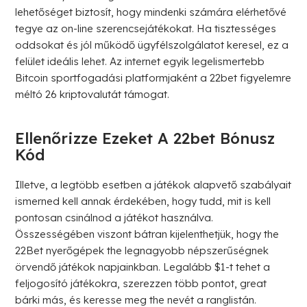
lehetőséget biztosít, hogy mindenki számára elérhetővé
tegye az on-line szerencsejátékokat. Ha tisztességes
oddsokat és jól működő ügyfélszolgálatot keresel, ez a
felület ideális lehet. Az internet egyik legelismertebb
Bitcoin sportfogadási platformjaként a 22bet figyelemre
méltó 26 kriptovalutát támogat.
Ellenőrizze Ezeket A 22bet Bónusz
Kód
Illetve, a legtöbb esetben a játékok alapvető szabályait
ismerned kell annak érdekében, hogy tudd, mit is kell
pontosan csinálnod a játékot használva.
Összességében viszont bátran kijelenthetjük, hogy the
22Bet nyerőgépek the legnagyobb népszerűségnek
örvendő játékok napjainkban. Legalább $1-t tehet a
feljogosító játékokra, szerezzen több pontot, great
bárki más, és keresse meg the nevét a ranglistán.