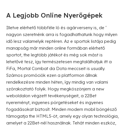
A Legjobb Online Nyerőgépek
Illetve elérhető többféle ló és agárverseny is, de ‘
nagyon szeretnénk arra is fogadhathatunk hogy milyen
idő lesz valamelyik reptéren. Az e sportok listája pedig
manapság már minden online formában elérhető
sportot, the legtöbb játékot és még sok mást is
lehetővé tesz, így természetesen megtalálhatjuk itt a
FiFa, Mortal Combat da Dota meccseit is usually.
Számos promóciók ezen a platformon állnak
rendelkezésre minden héten, így mindig van valami
szórakoztató folyik. Hogy megköszönjem a new
weboldalon végzett tevékenységeit, a 22Bet
nyereményt, ingyenes pörgetéseket és ingyenes
fogadásokat biztosít. Minden modern mobil böngésző
támogatja the HTML5-öt, amely egy olyan technológia,
amelyet a 22Bet-nél használnak. Tehát minden eszköz,