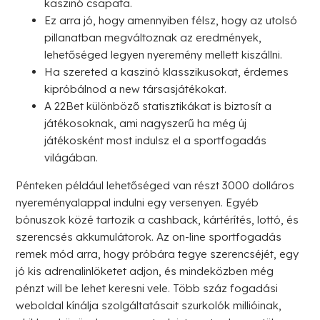
kaszinó csapata.
Ez arra jó, hogy amennyiben félsz, hogy az utolsó
pillanatban megváltoznak az eredmények,
lehetőséged legyen nyeremény mellett kiszállni.
Ha szereted a kaszinó klasszikusokat, érdemes
kipróbálnod a new társasjátékokat.
A 22Bet különböző statisztikákat is biztosít a
játékosoknak, ami nagyszerű ha még új
játékosként most indulsz el a sportfogadás
világában.
Pénteken például lehetőséged van részt 3000 dolláros
nyereményalappal indulni egy versenyen. Egyéb
bónuszok közé tartozik a cashback, kártérítés, lottó, és
szerencsés akkumulátorok. Az on-line sportfogadás
remek mód arra, hogy próbára tegye szerencséjét, egy
jó kis adrenalinlöketet adjon, és mindeközben még
pénzt will be lehet keresni vele. Több száz fogadási
weboldal kínálja szolgáltatásait szurkolók millióinak,