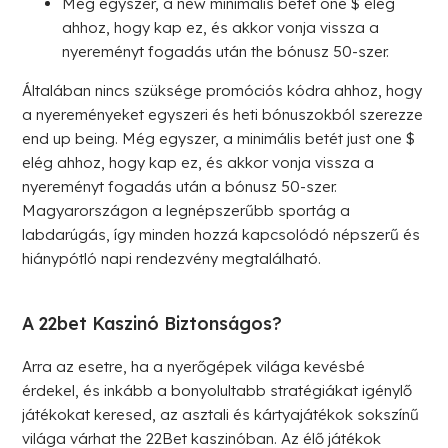
Még egyszer, a new minimális betét one $ elég
ahhoz, hogy kap ez, és akkor vonja vissza a
nyereményt fogadás után the bónusz 50-szer.
Általában nincs szüksége promóciós kódra ahhoz, hogy
a nyereményeket egyszeri és heti bónuszokból szerezze
end up being. Még egyszer, a minimális betét just one $
elég ahhoz, hogy kap ez, és akkor vonja vissza a
nyereményt fogadás után a bónusz 50-szer.
Magyarországon a legnépszerűbb sportág a
labdarúgás, így minden hozzá kapcsolódó népszerű és
hiánypótló napi rendezvény megtalálható.
A 22bet Kaszinó Biztonságos?
Arra az esetre, ha a nyerőgépek világa kevésbé
érdekel, és inkább a bonyolultabb stratégiákat igénylő
játékokat keresed, az asztali és kártyajátékok sokszínű
világa várhat the 22Bet kaszinóban. Az élő játékok