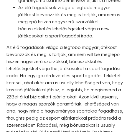
gombnyomással kezdeményezhetjük is a fizetést.
Az élő fogadások világa a legtöbb magyar
játékost bevonzzák és meg is tartják, ami nem is
meglepő hiszen nagyszerű szorzókkal,
bónuszokkal és lehetőségekkel várja a new
játékosokat a sportfogadási iroda.
Az élő fogadások világa a legtöbb magyar játékost
bevonzzák és meg is tartják, ami nem will be meglepő
hiszen nagyszerű szorzókkal, bónuszokkal és
lehetőségekkel várja the játékosokat a sportfogadási
iroda. Ha egy igazán kivételes sportfogadási felületet
keresel, ahol akár arra is usually lehetőséged van, hogy
kaszinó játékokkal játssz, a legjobb, ha megismered a
22Bet által biztosított ajánlatokat. Azon kívül ugyanis,
hogy a magas szorzók garantáltak, lehetőséged van
arra, hogy mind a hagyományos sportokra fogadhass,
thoughts pedig az esport ajánlatokkal próbára tedd a
szerencsédet. Ráadásul, még bónuszokat is usually