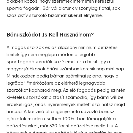
akikben közös, hogy szeretnek interneten keresztül
sportra fogadni. Bár vállalatunk viszonylag fiatal, sok
száz aktív szurkoló bizalmát sikerült elnyernie.
Bónuszkódot Is Kell Használnom?
A magas szorzók és az alacsony minimum befizetési
limitek így nem meglepő módon a legjobb
sportfogadási irodák közé emelték a bukit, így a
magyar játékosok óriási számban keresik nap mint nap.
Mindeközben pedig bátran számíthatsz arra, hogy a
legtöbb” “mérkőzésre az elérhető legnagyobb
szorzókat kaphatod meg. Az élő fogadás pedig szintén
kivételes szorzókat biztosít számodra, így bármi will be
érdekel igaz, óriási nyeremények mellett szállhatsz majd
harcba. A kaszinó által igényelhető üdvözlő bónusz
ajánlatok minden esetben 100% -ban támogatják a
befizetésünket, már 320 forint befizetése mellett is. A
bónuszok automatikusan íródik jóvá a számlán és nem