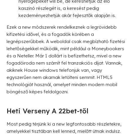
nyerőgépeket will be, de kereshetjük az élő
kaszinó részlegét is, a keresést pedig
kezdeményezhetjük akár fejlesztők alapján is.
Ezek a new módszerek rendelkeznek a legrövidebb
kifizetési idővel, és a fogadók körében a
legnépszerűbbek. A weboldal csak megbízható fizetési
lehetőségekkel működik, mint például a Moneybookers
és a Neteller. Már 1 dollárt is befizethetsz, mivel a new
fogadóiroda nem számít fel tranzakciós díjat. Vannak,
akiknek House windows telefonjuk van, vagy
egyszerűen nem akarnak letölteni semmit. HTML5
technológiát használ, amelyet minden modern mobil
böngésző képes feldolgozni.
Heti Verseny A 22bet-től
Most pedig térjünk ki a new legfontosabb részletekre,
amelyekkel tisztában kell lenned, mielőtt útnak indulsz.