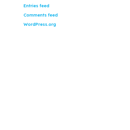
Entries feed
Comments feed
WordPress.org