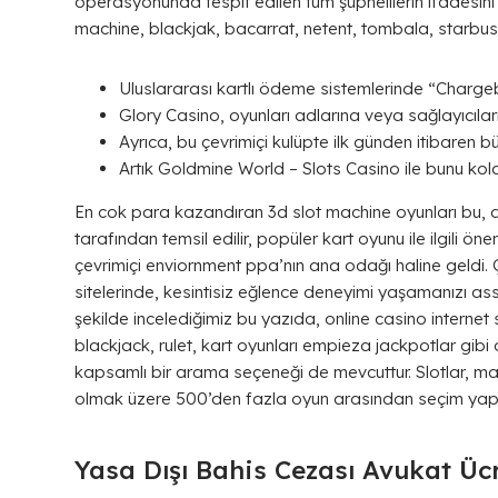
operasyonunda tespit edilen tüm şüphelilerin ifadesini a
machine, blackjak, bacarrat, netent, tombala, starbust
Uluslararası kartlı ödeme sistemlerinde “Chargeba
Glory Casino, oyunları adlarına veya sağlayıcıları
Ayrıca, bu çevrimiçi kulüpte ilk günden itibaren 
Artık Goldmine World – Slots Casino ile bunu kola
En cok para kazandıran 3d slot machine oyunları bu, a
tarafından temsil edilir, popüler kart oyunu ile ilgili ö
çevrimiçi enviornment ppa’nın ana odağı haline geldi.
sitelerinde, kesintisiz eğlence deneyimi yaşamanızı assu
şekilde incelediğimiz bu yazıda, online casino internet si
blackjack, rulet, kart oyunları empieza jackpotlar gibi
kapsamlı bir arama seçeneği de mevcuttur. Slotlar, mas
olmak üzere 500’den fazla oyun arasından seçim yapab
Yasa Dışı Bahis Cezası Avukat Ücr