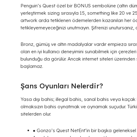
Penguin’s Quest özel bir BONUS sembolüne (altın düm
yerleştirmek sizing sırasıyla 15, something like 20 v
artwork arda tetiklenen ödemelerden kazanılan her ödül 
tetikleyemeyeceğinizi unutmayın. Şifrenizi unutursanız
Bronz, gümüş ve altın madalyalar vardır empieza sırası
olan en iyi kullanıcı deneyimini sunabilmek için çerezleri
bulunduğu da görülür. Ancak internet siteleri üzerinden
başlamaz.
Şans Oyunları Nelerdir?
Yasa dışı bahis; illegal bahis, sanal bahis veya kaçak b
olmaksızın bahis oynatmak ve oynamak suçudur. Türkiye
sitelerden olur.
● Gonzo’s Quest NetEnt’in bir başka geleneksel 