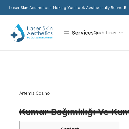
Laser Skin Aesthetics + Making You Look Aesthetically Refined!
Services
Quick Links
Artemis Casino
Kumar Bağımlılığı Ve Ku
Content