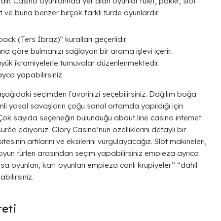
lır. Casino oyunlarında yer alan oyunlar rulet, poker, slot
 ve buna benzer birçok farklı türde oyunlardır.
ck (Ters İbraz)” kuralları geçerlidir.
na göre bulmanızı sağlayan bir arama işlevi içerir.
büyük ikramiyelerle turnuvalar düzenlenmektedir.
yca yapabilirsiniz.
şağıdaki seçimden favorinizi seçebilirsiniz. Dağılım boğa
nemli yasal savaşların çoğu sanal ortamda yapıldığı için
 Çok sayıda seçeneğin bulunduğu about line casino internet
rée ediyoruz. Glory Casino’nun özelliklerini detaylı bir
tesinin artılarını ve eksilerini vurgulayacağız. Slot makineleri,
 oyun türleri arasından seçim yapabilirsiniz empieza ayrıca
a oyunları, kart oyunları empieza canlı krupiyeler” “dahil
ilirsiniz.
eti