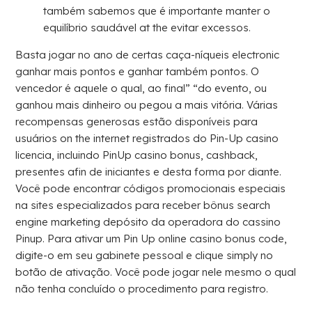
também sabemos que é importante manter o
equilíbrio saudável at the evitar excessos.
Basta jogar no ano de certas caça-níqueis electronic
ganhar mais pontos e ganhar também pontos. O
vencedor é aquele o qual, ao final” “do evento, ou
ganhou mais dinheiro ou pegou a mais vitória. Várias
recompensas generosas estão disponíveis para
usuários on the internet registrados do Pin-Up casino
licencia, incluindo PinUp casino bonus, cashback,
presentes afin de iniciantes e desta forma por diante.
Você pode encontrar códigos promocionais especiais
na sites especializados para receber bônus search
engine marketing depósito da operadora do cassino
Pinup. Para ativar um Pin Up online casino bonus code,
digite-o em seu gabinete pessoal e clique simply no
botão de ativação. Você pode jogar nele mesmo o qual
não tenha concluído o procedimento para registro.