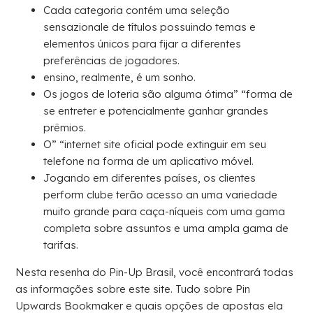
Cada categoria contém uma seleção
sensazionale de títulos possuindo temas e
elementos únicos para fijar a diferentes
preferências de jogadores.
ensino, realmente, é um sonho.
Os jogos de loteria são alguma ótima” “forma de
se entreter e potencialmente ganhar grandes
prêmios.
O” “internet site oficial pode extinguir em seu
telefone na forma de um aplicativo móvel.
Jogando em diferentes países, os clientes
perform clube terão acesso an uma variedade
muito grande para caça-níqueis com uma gama
completa sobre assuntos e uma ampla gama de
tarifas.
Nesta resenha do Pin-Up Brasil, você encontrará todas
as informações sobre este site. Tudo sobre Pin
Upwards Bookmaker e quais opções de apostas ela