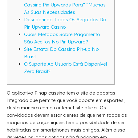
Cassino Pin Upwards Para” “Muchas
As Suas Necessidades
Descobrindo Todos Os Segredos Do
Pin Upward Casino
Quais Métodos Sobre Pagamento
São Aceitos No Pin Upward?
Site Estatal Do Cassino Pin-up No
Brasil
O Suporte Ao Usuario Está Disponível
Zero Brasil?
O aplicativo Pinap cassino tem o site de apostas
integrado que permite que você aposte em esportes,
desta maneira como o internet site oficial. Os
convidados devem estar cientes de que nem todas as
máquinas de caça-níqueis tem a possibilidade de ser
habilitadas em smartphones mais antigos. Além disso,
às vezes os jogos antigos não funcionam em