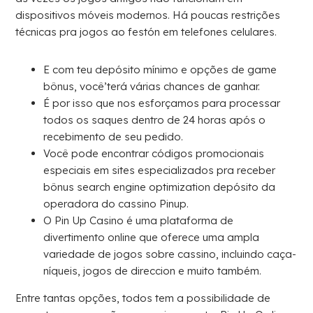
dispositivos móveis modernos. Há poucas restrições
técnicas pra jogos ao festón em telefones celulares.
E com teu depósito mínimo e opções de game
bônus, você’terá várias chances de ganhar.
É por isso que nos esforçamos para processar
todos os saques dentro de 24 horas após o
recebimento de seu pedido.
Você pode encontrar códigos promocionais
especiais em sites especializados pra receber
bônus search engine optimization depósito da
operadora do cassino Pinup.
O Pin Up Casino é uma plataforma de
divertimento online que oferece uma ampla
variedade de jogos sobre cassino, incluindo caça-
níqueis, jogos de direccion e muito também.
Entre tantas opções, todos tem a possibilidade de