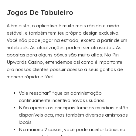
Jogos De Tabuleiro
Além disto, o aplicativo é muito mais rápido e ainda
estável, e também tem teu próprio design exclusivo.
Você não pode jogar na estrada, exceto a partir de um
notebook. As atualizações podem ser atrasadas. As
apostas para alguns bônus são muito altas. No Pin
Upwards Casino, entendemos asi como é importante
pra nossos clientes possuir acesso a seus ganhos de
manera rápida e fácil.
Vale ressaltar” “que an administração
continuamente incentiva novos usuários.
Não apenas os principais torneios mundiais estão
disponíveis aca, mas também diversos amistosos
locais.
Na maioria 2 casos, você pode aceitar bônus no