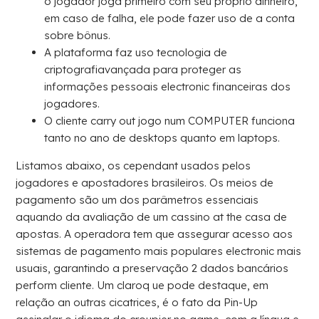
o jogador joga primeiro com seu próprio dinheiro,
em caso de falha, ele pode fazer uso de a conta
sobre bônus.
A plataforma faz uso tecnologia de
criptografiavançada para proteger as
informações pessoais electronic financeiras dos
jogadores.
O cliente carry out jogo num COMPUTER funciona
tanto no ano de desktops quanto em laptops.
Listamos abaixo, os cependant usados pelos
jogadores e apostadores brasileiros. Os meios de
pagamento são um dos parâmetros essenciais
aquando da avaliação de um cassino at the casa de
apostas. A operadora tem que assegurar acesso aos
sistemas de pagamento mais populares electronic mais
usuais, garantindo a preservação 2 dados bancários
perform cliente. Um claroq ue pode destaque, em
relação an outras cicatrices, é o fato da Pin-Up