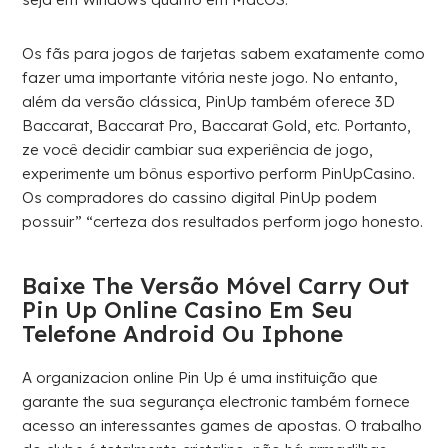
Os fãs para jogos de tarjetas sabem exatamente como
fazer uma importante vitória neste jogo. No entanto,
além da versão clássica, PinUp também oferece 3D
Baccarat, Baccarat Pro, Baccarat Gold, etc. Portanto,
ze você decidir cambiar sua experiência de jogo,
experimente um bônus esportivo perform PinUpCasino.
Os compradores do cassino digital PinUp podem
possuir” “certeza dos resultados perform jogo honesto.
Baixe The Versão Móvel Carry Out
Pin Up Online Casino Em Seu
Telefone Android Ou Iphone
A organizacion online Pin Up é uma instituição que
garante the sua segurança electronic também fornece
acesso an interessantes games de apostas. O trabalho