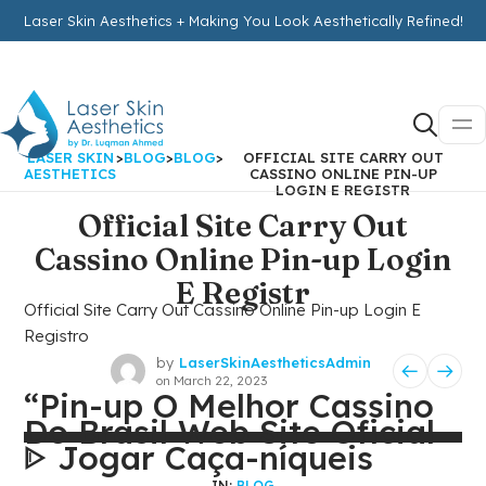
Laser Skin Aesthetics + Making You Look Aesthetically Refined!
LASER SKIN
>
BLOG
>
BLOG
>
OFFICIAL SITE CARRY OUT
AESTHETICS
CASSINO ONLINE PIN-UP
LOGIN E REGISTR
Official Site Carry Out
Cassino Online Pin-up Login
E Registr
Official Site Carry Out Cassino Online Pin-up Login E
Registro
by
LaserSkinAestheticsAdmin
on
March 22, 2023
“Pin-up O Melhor Cassino
Do Brasil Web Site Oficial
ᐈ Jogar Caça-níqueis
IN:
BLOG