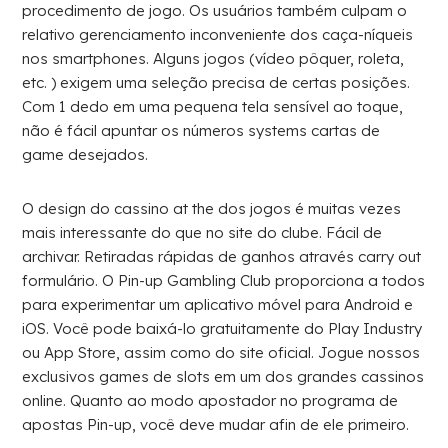
procedimento de jogo. Os usuários também culpam o
relativo gerenciamento inconveniente dos caça-níqueis
nos smartphones. Alguns jogos (vídeo pôquer, roleta,
etc. ) exigem uma seleção precisa de certas posições.
Com 1 dedo em uma pequena tela sensível ao toque,
não é fácil apuntar os números systems cartas de
game desejados.
O design do cassino at the dos jogos é muitas vezes
mais interessante do que no site do clube. Fácil de
archivar. Retiradas rápidas de ganhos através carry out
formulário. O Pin-up Gambling Club proporciona a todos
para experimentar um aplicativo móvel para Android e
iOS. Você pode baixá-lo gratuitamente do Play Industry
ou App Store, assim como do site oficial. Jogue nossos
exclusivos games de slots em um dos grandes cassinos
online. Quanto ao modo apostador no programa de
apostas Pin-up, você deve mudar afin de ele primeiro.