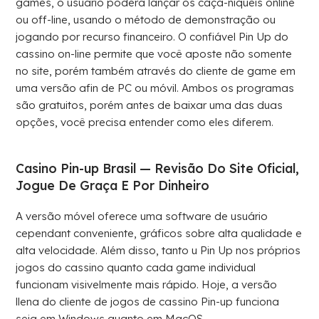
games, o usuário poderá lançar os caça-níqueis online
ou off-line, usando o método de demonstração ou
jogando por recurso financeiro. O confiável Pin Up do
cassino on-line permite que você aposte não somente
no site, porém também através do cliente de game em
uma versão afin de PC ou móvil. Ambos os programas
são gratuitos, porém antes de baixar uma das duas
opções, você precisa entender como eles diferem.
Casino Pin-up Brasil — Revisão Do Site Oficial,
Jogue De Graça E Por Dinheiro
A versão móvel oferece uma software de usuário
cependant conveniente, gráficos sobre alta qualidade e
alta velocidade. Além disso, tanto u Pin Up nos próprios
jogos do cassino quanto cada game individual
funcionam visivelmente mais rápido. Hoje, a versão
llena do cliente de jogos de cassino Pin-up funciona
seja em Windows quanto em MacOS.