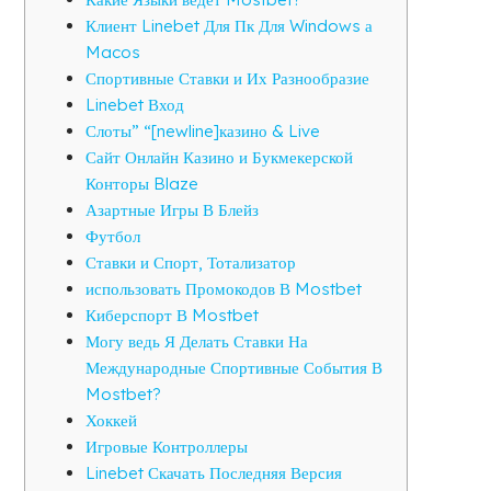
Клиент Linebet Для Пк Для Windows а
Macos
Спортивные Ставки и Их Разнообразие
Linebet Вход
Слоты” “[newline]казино & Live
Сайт Онлайн Казино и Букмекерской
Конторы Blaze
Азартные Игры В Блейз
Футбол
Ставки и Спорт, Тотализатор
использовать Промокодов В Mostbet
Киберспорт В Mostbet
Могу ведь Я Делать Ставки На
Международные Спортивные События В
Mostbet?
Хоккей
Игровые Контроллеры
Linebet Скачать Последняя Версия