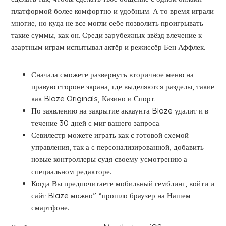
платформой более комфортно и удобным. А то время играли
многие, но куда не все могли себе позволить проигрывать
такие суммы, как он. Среди зарубежных звёзд влечение к
азартным играм испытывал актёр и режиссёр Бен Аффлек.
Сначала сможете развернуть вторичное меню на
правую стороне экрана, где выделяются разделы, такие
как Blaze Originals, Казино и Спорт.
По заявлению на закрытие аккаунта Blaze удалит и в
течение 30 дней с миг вашего запроса.
Севилестр можете играть как с готовой схемой
управления, так а с персонализированной, добавить
новые контроллеры судя своему усмотрению а
специальном редакторе.
Когда Вы предпочитаете мобильный гемблинг, войти и
сайт Blaze можно” “прошло браузер на Нашем
смартфоне.