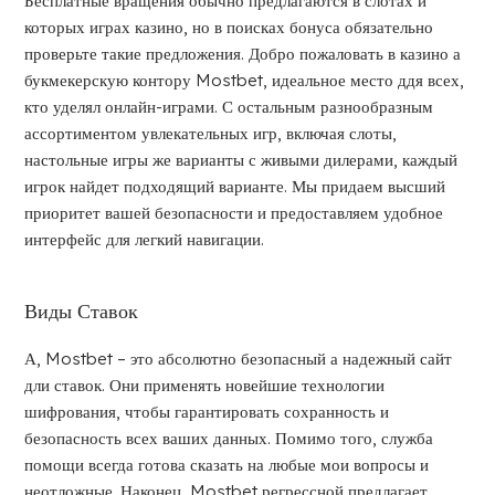
Бесплатные вращения обычно предлагаются в слотах и
которых играх казино, но в поисках бонуса обязательно
проверьте такие предложения. Добро пожаловать в казино а
букмекерскую контору Mostbet, идеальное место ддя всех,
кто уделял онлайн-играми. С остальным разнообразным
ассортиментом увлекательных игр, включая слоты,
настольные игры же варианты с живыми дилерами, каждый
игрок найдет подходящий варианте. Мы придаем высший
приоритет вашей безопасности и предоставляем удобное
интерфейс для легкий навигации.
Виды Ставок
А, Mostbet – это абсолютно безопасный а надежный сайт
дли ставок. Они применять новейшие технологии
шифрования, чтобы гарантировать сохранность и
безопасность всех ваших данных. Помимо того, служба
помощи всегда готова сказать на любые мои вопросы и
неотложные. Наконец, Mostbet регрессной предлагает