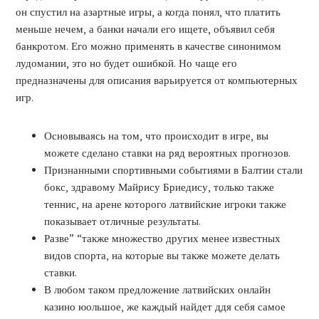
он спустил на азартные игры, а когда понял, что платить
меньше нечем, а банки начали его ищете, объявил себя
банкротом. Его можно применять в качестве синонимом
лудомании, это но будет ошибкой. Но чаще его
предназначены для описания варьируется от компьютерных
игр.
Основываясь на том, что происходит в игре, вы
можете сделано ставки на ряд вероятных прогнозов.
Признанными спортивными событиями в Балтии стали
бокс, здравому Майрису Бриедису, только также
теннис, на арене которого латвийские игроки также
показывает отличные результаты.
Разве” “также множество других менее известных
видов спорта, на которые вы также можете делать
ставки.
В любом таком предложение латвийских онлайн
казино юольшое, же каждый найдет ддя себя самое