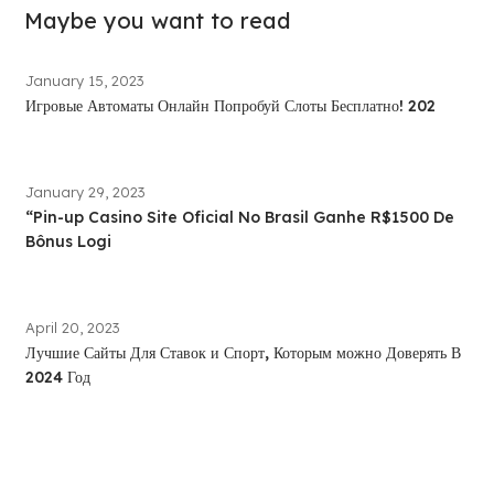
Maybe you want to read
January 15, 2023
Игровые Автоматы Онлайн Попробуй Слоты Бесплатно! 202
January 29, 2023
“Pin-up Casino Site Oficial No Brasil Ganhe R$1500 De
Bônus Logi
April 20, 2023
Лучшие Сайты Для Ставок и Спорт, Которым можно Доверять В
2024 Год