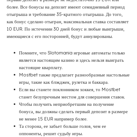
более. Все бонусы на депозит имеют семидневный период
отыгрыша и требование 35-кратного отыгрыша. До того,
как бонус сделано отыгран, максимальная ставка составляет
10 EUR. По истечении 30 дней бонус и любые выигрыши,
имеющиеся с его посторонней, будут аннулированы.
Помните, что Slotomania игровые автоматы только
является настоящим казино и здесь нельзя выиграть
настоящие кварплату.
Mostbet также предлагает разнообразные настольные
игры, такие как блэкджек, рулетка и баккара.
Если вы станете поклонником хоккея, то Mostbet
станет безупречным местом для совершения ставок.
Чтобы получить неприобретшим на получение
бонуса, вы должны сделать первый депозит в размере
не менее 15 EUR например более.
Та сторона, ее забьет больше голов, чем ее
оппоненты, решит судьбу игры.