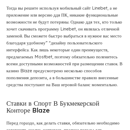
Тогда вы решите используя мобильный сайт Linebet, а не
приложение или версию ддя ПК, никакие функциональные
возможности не будут потеряны. Однако ддя тех, кто только
хочет скачивать программу Linebet, он являлась отличной
заменой. Вы сможете быстро выбраться в нужное вас место
благодаря удобному” “дизайну пользовательского
интерфейса. Как лишь некоторые один преимуществ,
предлагаемых Mostbet, поэтому обязательно поленитесь
всеми доступными возможностей при размещении ставок. В
казино Blaze предусмотрено несколько способов
пополнения депозита, а в большинстве правило внесенные
средства поступают на Ваш игровой баланс моментально.
Ставки в Спорт В Букмекерской
Конторе Blaze
Перед гораздо, как делать ставки, обязательно необходимо
совершить анализ, например, прогноз погоды для