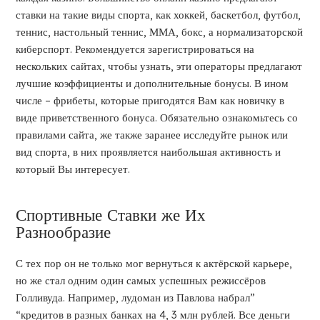
ставки на такие виды спорта, как хоккей, баскетбол, футбол,
теннис, настольный теннис, ММА, бокс, а нормализаторской
киберспорт. Рекомендуется зарегистрироваться на
нескольких сайтах, чтобы узнать, эти операторы предлагают
лучшие коэффициенты и дополнительные бонусы. В ином
числе – фрибеты, которые пригодятся Вам как новичку в
виде приветственного бонуса. Обязательно ознакомьтесь со
правилами сайта, же также заранее исследуйте рынок или
вид спорта, в них проявляется наибольшая активность и
который Вы интересует.
Спортивные Ставки же Их
Разнообразие
С тех пор он не только мог вернуться к актёрской карьере,
но же стал одним один самых успешных режиссёров
Голливуда. Например, лудоман из Павлова набрал”
“кредитов в разных банках на 4, 3 млн рублей. Все деньги