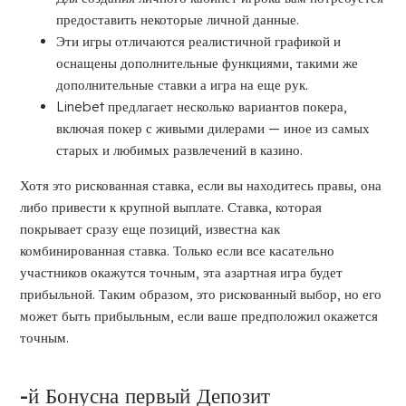
предоставить некоторые личной данные.
Эти игры отличаются реалистичной графикой и
оснащены дополнительные функциями, такими же
дополнительные ставки а игра на еще рук.
Linebet предлагает несколько вариантов покера,
включая покер с живыми дилерами — иное из самых
старых и любимых развлечений в казино.
Хотя это рискованная ставка, если вы находитесь правы, она
либо привести к крупной выплате. Ставка, которая
покрывает сразу еще позиций, известна как
комбинированная ставка. Только если все касательно
участников окажутся точным, эта азартная игра будет
прибыльной. Таким образом, это рискованный выбор, но его
может быть прибыльным, если ваше предположил окажется
точным.
-й Бонусна первый Депозит