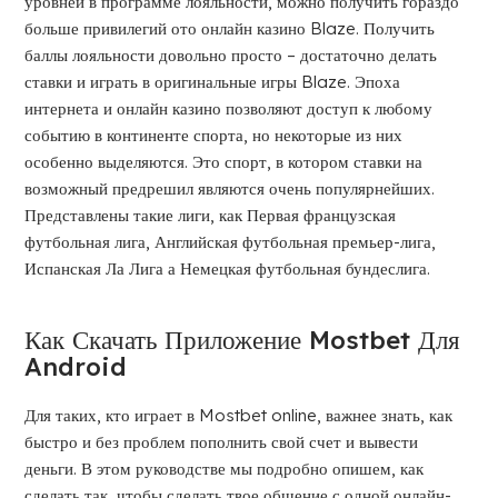
уровней в программе лояльности, можно получить гораздо
больше привилегий ото онлайн казино Blaze. Получить
баллы лояльности довольно просто – достаточно делать
ставки и играть в оригинальные игры Blaze. Эпоха
интернета и онлайн казино позволяют доступ к любому
событию в континенте спорта, но некоторые из них
особенно выделяются. Это спорт, в котором ставки на
возможный предрешил являются очень популярнейших.
Представлены такие лиги, как Первая французская
футбольная лига, Английская футбольная премьер-лига,
Испанская Ла Лига а Немецкая футбольная бундеслига.
Как Скачать Приложение Mostbet Для
Android
Для таких, кто играет в Mostbet online, важнее знать, как
быстро и без проблем пополнить свой счет и вывести
деньги. В этом руководстве мы подробно опишем, как
сделать так, чтобы сделать твое общение с одной онлайн-