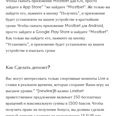
Чтобы скачать приложение Mostbet ддя iOS, просто
зайдите в App Store” “же найдите “Mostbet”. Же только вы
найдете его, нажмите в кнопку “Получить”, и приложение
будет установлено на вашем устройстве в кратчайшие
сроки. Чтобы скачать приложение Mostbet для Android,
просто зайдите в Google Play Store и найдите “Mostbet”.
Как только вы найдете его, нажмите на кнопку
“Установить”, и приложение будет установлено на вашем
устройстве в изыскать сроки.
Как Сделать депозит?
Вас могут интересовать только спортивные моменты Live и
ставки в реальном времени, которые сохранят Ваши игру на
высшем уровне.” “[newline]В казино Linebet
приветственное предложение включает 150 бесплатных
вращений и максимальную суммы в 1500 баксов. Чтобы
получить право на получение бонуса, вы должны сделали
первый депозит а размере не недостаточно 15 EUR или