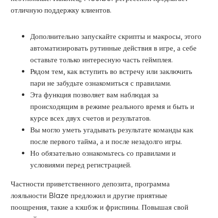
отличную поддержку клиентов.
Дополнительно запускайте скрипты и макросы, этого
автоматизировать рутинные действия в игре, а себе
оставьте только интересную часть геймплея.
Рядом тем, как вступить во встречу или заключить
пари не забудьте ознакомиться с правилами.
Эта функция позволяет вам наблюдая за
происходящим в режиме реального время и быть и
курсе всех двух счетов и результатов.
Вы могло уметь угадывать результате команды как
после первого тайма, а и после незадолго игры.
Но обязательно ознакомьтесь со правилами и
условиями перед регистрацией.
Частности приветственного депозита, программа
лояльности Blaze предложил и другие приятные
поощрения, такие а кэшбэк и фриспины. Повышая свой