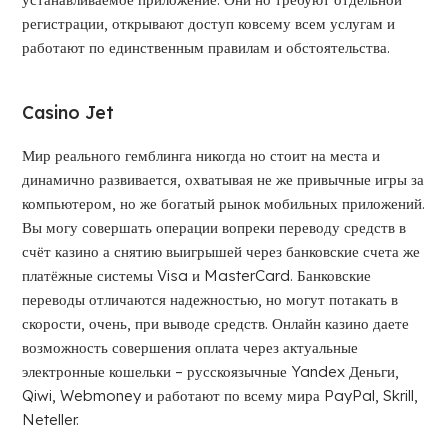
регистрации, открывают доступ ковсему всем услугам и
работают по единственным правилам и обстоятельства.
Casino Jet
Мир реального гемблинга никогда но стоит на места и
динамично развивается, охватывая не же привычные игры за
компьютером, но же богатый рынок мобильных приложений.
Вы могу совершать операции вопреки переводу средств в
счёт казино а снятию выигрышей через банковские счета же
платёжные системы Visa и MasterCard. Банковские
переводы отличаются надежностью, но могут потакать в
скорости, очень, при выводе средств. Онлайн казино даете
возможность совершения оплата через актуальные
электронные кошельки – русскоязычные Yandex Деньги,
Qiwi, Webmoney и работают по всему мира PayPal, Skrill,
Neteller.