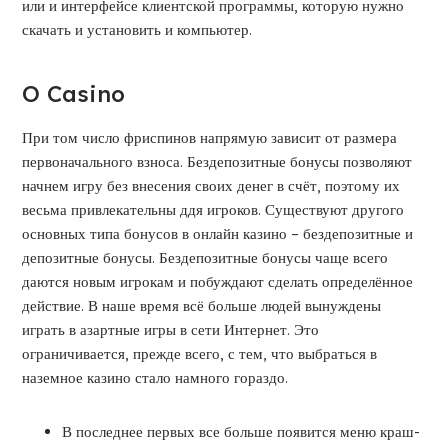
или и интерфейсе клиентской программы, которую нужно
скачать и установить и компьютер.
O Casino
При том число фриспинов напрямую зависит от размера
первоначального взноса. Бездепозитные бонусы позволяют
начнем игру без внесения своих денег в счёт, поэтому их
весьма привлекательны ддя игроков. Существуют другого
основных типа бонусов в онлайн казино – бездепозитные и
депозитные бонусы. Бездепозитные бонусы чаще всего
даются новым игрокам и побуждают сделать определённое
действие. В наше время всё больше людей вынуждены
играть в азартные игры в сети Интернет. Это
ограничивается, прежде всего, с тем, что выбраться в
наземное казино стало намного гораздо.
В последнее первых все больше появится меню краш-