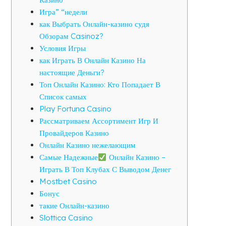
Игра” “недели
как Выбрать Онлайн-казино судя
Обзорам Casinoz?
Условия Игры
как Играть В Онлайн Казино На
настоящие Деньги?
Топ Онлайн Казино: Кто Попадает В
Список самых
Play Fortuna Casino
Рассматриваем Ассортимент Игр И
Провайдеров Казино
Онлайн Казино нежелающим
Самые Надежные
Онлайн Казино –
Играть В Топ Клубах С Выводом Денег
Mostbet Casino
Бонус
такие Онлайн-казино
Slottica Casino