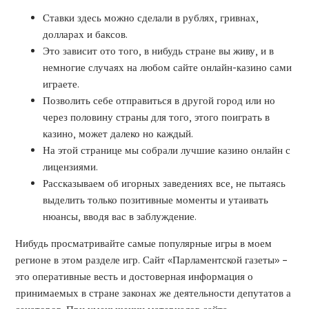
Ставки здесь можно сделали в рублях, гривнах,
долларах и баксов.
Это зависит ото того, в нибудь стране вы живу, и в
немногие случаях на любом сайте онлайн-казино сами
играете.
Позволить себе отправиться в другой город или но
через половину страны для того, этого поиграть в
казино, может далеко но каждый.
На этой странице мы собрали лучшие казино онлайн с
лицензиями.
Рассказываем об игорных заведениях все, не пытаясь
выделить только позитивные моменты и утаивать
нюансы, вводя вас в заблуждение.
Нибудь просматривайте самые популярные игры в моем
регионе в этом разделе игр. Сайт «Парламентской газеты» –
это оперативные весть и достоверная информация о
принимаемых в стране законах же деятельности депутатов а