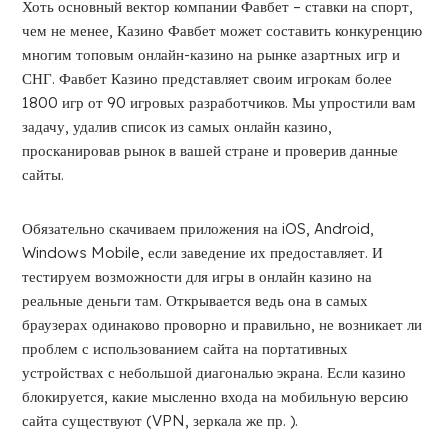
Хоть основный вектор компании Фавбет – ставки на спорт,
чем не менее, Казино Фавбет может составить конкуренцию
многим топовым онлайн-казино на рынке азартных игр и
СНГ. Фавбет Казино представляет своим игрокам более
1800 игр от 90 игровых разработчиков. Мы упростили вам
задачу, удалив список из самых онлайн казино,
просканировав рынок в вашей стране и проверив данные
сайты.
Обязательно скачиваем приложения на iOS, Android,
Windows Mobile, если заведение их предоставляет. И
тестируем возможности для игры в онлайн казино на
реальные деньги там. Открывается ведь она в самых
браузерах одинаково проворно и правильно, не возникает ли
проблем с использованием сайта на портативных
устройствах с небольшой диагональю экрана. Если казино
блокируется, какие мысленно входа на мобильную версию
сайта существуют (VPN, зеркала же пр. ).