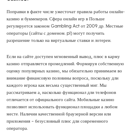
Поправки в факте числе ужесточат правила работы онлайн-
казино и букмекеров. Сфера онлайн игр в Польше
регулируется законом Gambling Act от 2009 др. Местные
операторы (сайты с доменом. pl) могут получить
разрешение только на виртуальные ставки и лотереи.
Если на сайте доступен мгновенный вывод, плюс в карму
казино отправляется промедлений. Формируя собственную
оценку популярных казино, мы обязательно принимаем во
внимание финансовую половины вопроса, поскольку дли
каждого игрока как весьма существенный миг. Мы
рассматриваем а, насколько функционал дли телефонов
отличается от официального сайта. Мобильные казино
позволяют использовать функционал площадки а любом
месте. Наличии качественной браузерной версии или
приложения – безусловный плюс дли современного
оператора.