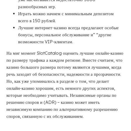
разнообразных игр.
Играть можно начнем с минимальным депозитом
всего в 150 рублей.
Лучшие интернет-казино всегда предлагают особые
бонусы, персональное обслуживание и” “другие
возможности VIP-клиентам.
На миг момент SlotCatalog оценить лучшие онлайн-казино
по размеру трафика а каждом регионе. Вместе считаем, что
казино большого размера потому являются лучшими, когда
речь заходит об безопасности, надежности а прозрачности.
Но, как уже упоминалось в разделе о том, что делает
онлайн-казино хорошим, есть немного других аспектов,
которые необходимо учитывать. Независимые органы по
решению споров и (ADR) – казино может иметь
независимую компанию по альтернативному разрешению
споров, связанную с их обслуживанием.