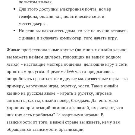
польском языках.
Дли этого доступны электронная почта, номер
телефона, онлайн чат, политические сети и
мессенджеры.
Но если вы находитесь дома, то вас не нужно вставать
с дивана и включать компьютер, того начать игру.
Живые профессиональные крупье (во многих онлайн казино
вы можете найдем дилеров, говорящих на вашем родном
языке) – настоящие мастера общения, делающие игру в сети
приятным досугом. В режиме live часто предлагалось
попробовать сразиться же в другие малоизвестные игры – ко
примеру, карточные игры, рулетку, кости. Такие онлайн
казино на русском языке – играть в рулетку, игровые
автоматы, слоты, онлайн покер, блэкджек. Да, есть мало
хороших организаций помощи для людей, их считают, что
них них есть проблемы” “с азартными играми. В
зависимости от того, в какой стране вы живете, нему вам
обращаются зависимости организации.