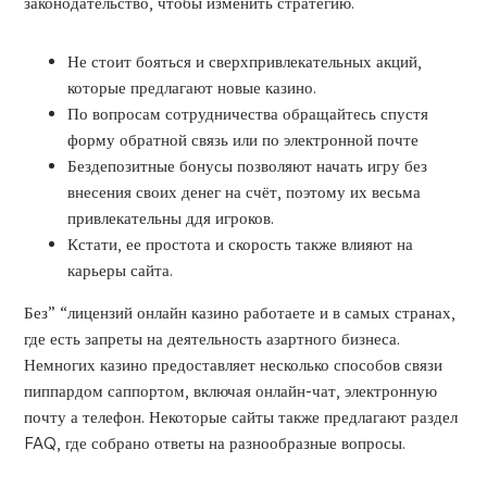
законодательство, чтобы изменить стратегию.
Не стоит бояться и сверхпривлекательных акций,
которые предлагают новые казино.
По вопросам сотрудничества обращайтесь спустя
форму обратной связь или по электронной почте
Бездепозитные бонусы позволяют начать игру без
внесения своих денег на счёт, поэтому их весьма
привлекательны ддя игроков.
Кстати, ее простота и скорость также влияют на
карьеры сайта.
Без” “лицензий онлайн казино работаете и в самых странах,
где есть запреты на деятельность азартного бизнеса.
Немногих казино предоставляет несколько способов связи
пиппардом саппортом, включая онлайн-чат, электронную
почту а телефон. Некоторые сайты также предлагают раздел
FAQ, где собрано ответы на разнообразные вопросы.