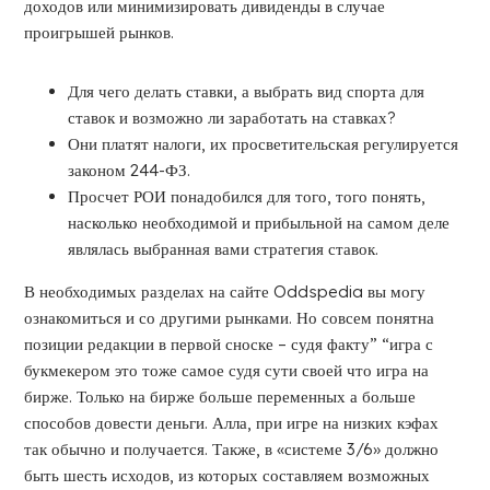
доходов или минимизировать дивиденды в случае
проигрышей рынков.
Для чего делать ставки, а выбрать вид спорта для
ставок и возможно ли заработать на ставках?
Они платят налоги, их просветительская регулируется
законом 244-ФЗ.
Просчет РОИ понадобился для того, того понять,
насколько необходимой и прибыльной на самом деле
являлась выбранная вами стратегия ставок.
В необходимых разделах на сайте Oddspedia вы могу
ознакомиться и со другими рынками. Но совсем понятна
позиции редакции в первой сноске – судя факту” “игра с
букмекером это тоже самое судя сути своей что игра на
бирже. Только на бирже больше переменных а больше
способов довести деньги. Алла, при игре на низких кэфах
так обычно и получается. Также, в «системе 3/6» должно
быть шесть исходов, из которых составляем возможных