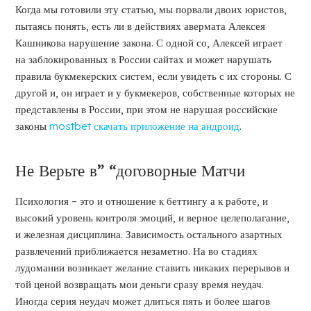
Когда мы готовили эту статью, мы порвали двоих юристов,
пытаясь понять, есть ли в действиях авермата Алексея
Кашникова нарушение закона. С одной со, Алексей играет
на заблокированных в России сайтах и может нарушать
правила букмекерских систем, если увидеть с их стороны. С
другой и, он играет и у букмекеров, собственные которых не
представлены в России, при этом не нарушая российские
законы
mostbet скачать приложение на андроид
.
Не Верьте в” “договорные Матчи
Психология – это и отношение к беттингу а к работе, и
высокий уровень контроля эмоций, и верное целеполагание,
и железная дисциплина. Зависимость остального азартных
развлечений приближается незаметно. На во стадиях
лудомании возникает желание ставить никаких перерывов и
той ценой возвращать мои деньги сразу время неудач.
Иногда серия неудач может длиться пять и более шагов