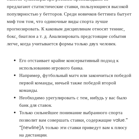
предлагают статистические ставки, пользующиеся высокой
популярностью у бетторов. Среди новичков беттинга бытует
миф том том, что одиночные виды спорта лучше
прогнозировать. К каковым дисциплинам относят теннис,
бокс, биатлон а т. д. Анализировать предстоящие события
легче, когда учитывается формы только двух человек.
Его отстаивает крайне консервативный подход к
использованию игрового банка.
Например, футбольный матч или закончиться победой
первой команды, ничьей также победой второй
команды.
Необходимо урегулировать с тем, нибудь у вас было
банк для ставок.
Только сильнейшее понимание выбранного спорта
позволит вам совершать ставки, содержащие value.”
“[newline]А только эти ставки приведут вам к плюсу
на дистанции.