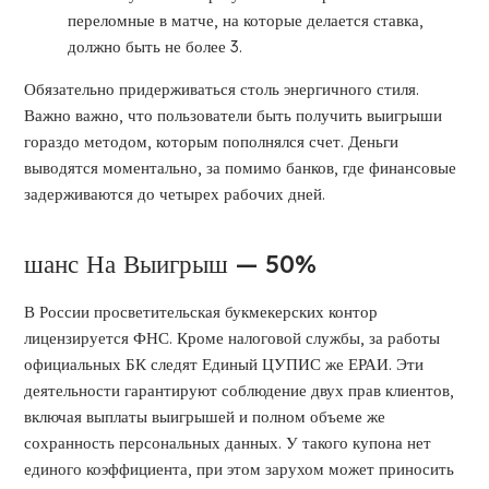
переломные в матче, на которые делается ставка,
должно быть не более 3.
Обязательно придерживаться столь энергичного стиля.
Важно важно, что пользователи быть получить выигрыши
гораздо методом, которым пополнялся счет. Деньги
выводятся моментально, за помимо банков, где финансовые
задерживаются до четырех рабочих дней.
шанс На Выигрыш — 50%
В России просветительская букмекерских контор
лицензируется ФНС. Кроме налоговой службы, за работы
официальных БК следят Единый ЦУПИС же ЕРАИ. Эти
деятельности гарантируют соблюдение двух прав клиентов,
включая выплаты выигрышей и полном объеме же
сохранность персональных данных. У такого купона нет
единого коэффициента, при этом зарухом может приносить