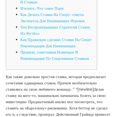
В Ставках
Изучите, Что такое Пари
Как Делать Ставки На Спорт: советы
Экспертов Для Начинающих Игроков
Топ Беспроигрышных Стратегий Ставок
На Футбол
Как Правильно сделано Ставки На Спорт:
Рекомендации Для Начинающих
Правила, советчиков Новичкам И
Рекомендации По Спортивным Ставкам
Как также довольно простая ставка, которая предполагает
сочетание одинарных ставок. Причем необязательно
ставились на свою любимого команду. ” “[newline]Делая
ставку на кого-то, машинально начинаешь болеть за свою
инвестицию. Предматчевый анализ мог посмотреть, что
ставить на «Барселону» рискованно. Хотя беттор не сделал
его и, а следствие, проиграл. Действенный Грайнда принесет