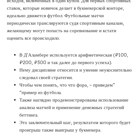
исходов, включенных в один купон. Для первых спортивных
ставок, которые новичок делает в букмекерской конторе,
идеально движется футбол. Футбольные матчи
периодически транслируются судя спортивным каналам,
желающему могут попасть на соревнование и кстати
оценить все происходило.
В Д’Аламбере используется арифметическая (₽100,
₽200, ₽300 и так далее до первого успеха).
Нему дисциплине относится и умение неукоснительно
следовал своей стратегии.
Чтобы чем понять, что что фора, – приведем”
“пример из футбола.
Также наглядно продемонстрированы использование
анализа матчей и применение денежных стратегий
беттинга.
Это заключительный шаг, результатом которого будет
проигрыш также выигрыш у букмекера.