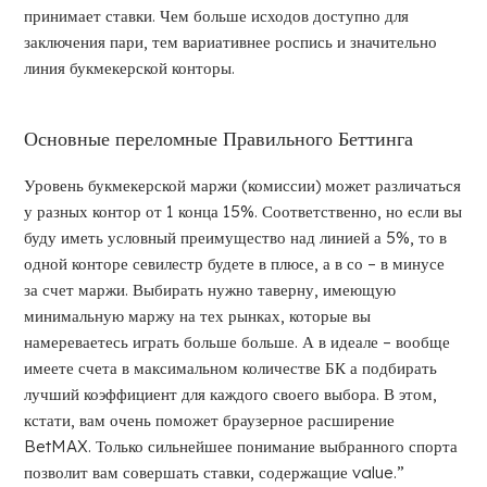
принимает ставки. Чем больше исходов доступно для
заключения пари, тем вариативнее роспись и значительно
линия букмекерской конторы.
Основные переломные Правильного Беттинга
Уровень букмекерской маржи (комиссии) может различаться
у разных контор от 1 конца 15%. Соответственно, но если вы
буду иметь условный преимущество над линией а 5%, то в
одной конторе севилестр будете в плюсе, а в со – в минусе
за счет маржи. Выбирать нужно таверну, имеющую
минимальную маржу на тех рынках, которые вы
намереваетесь играть больше больше. А в идеале – вообще
имеете счета в максимальном количестве БК а подбирать
лучший коэффициент для каждого своего выбора. В этом,
кстати, вам очень поможет браузерное расширение
BetMAX. Только сильнейшее понимание выбранного спорта
позволит вам совершать ставки, содержащие value.”