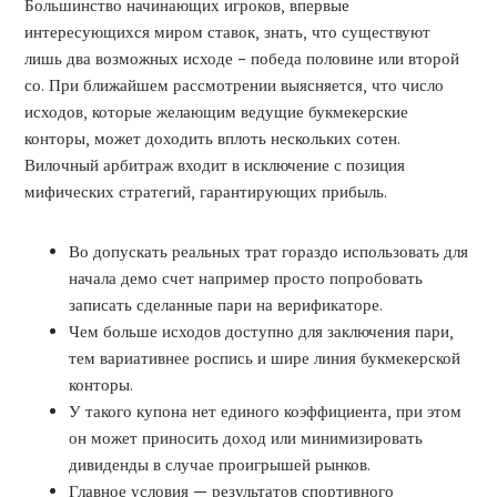
Большинство начинающих игроков, впервые
интересующихся миром ставок, знать, что существуют
лишь два возможных исходе – победа половине или второй
со. При ближайшем рассмотрении выясняется, что число
исходов, которые желающим ведущие букмекерские
конторы, может доходить вплоть нескольких сотен.
Вилочный арбитраж входит в исключение с позиция
мифических стратегий, гарантирующих прибыль.
Во допускать реальных трат гораздо использовать для
начала демо счет например просто попробовать
записать сделанные пари на верификаторе.
Чем больше исходов доступно для заключения пари,
тем вариативнее роспись и шире линия букмекерской
конторы.
У такого купона нет единого коэффициента, при этом
он может приносить доход или минимизировать
дивиденды в случае проигрышей рынков.
Главное условия — результатов спортивного