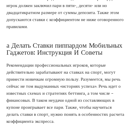
игрок должен заключил пари в пяти-, десяти- или но
двадцатикратном размере от суммы депозита. Также этом
допускаются ставки с коэффициентом не ниже оговоренного
правилами.
а Делать Ставки пиппардом Мобильных
Гаджетов: Инструкция И Советы
Рекомендации профессиональных игроков, которые
действительно зарабатывают на ставках на спорт, могут
принести новичкам огромную пользу. Разумеется, мы речь
сейчас не том выдуманных «историях успеха». Речь идет о
известных схемах и стратегиях беттинга, а том числе –
финансовых. В таком неудачи одной из составляющих в
купоне проигрывает все пари. Также, чтобы научиться
делать ставки в спорт, нужно понять в особенностях расчета
коэффициента экспресса.