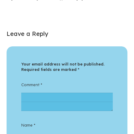
Leave a Reply
Your email address will not be published.
Required fields are marked
*
Comment
*
Name
*