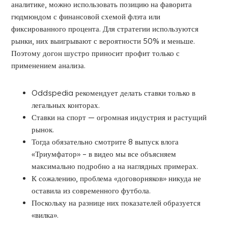
аналитике, можно использовать позицию на фаворита
гюдмюндом с финансовой схемой флэта или
фиксированного процента. Для стратегии используются
рынки, них выигрывают с вероятности 50% и меньше.
Поэтому догон шустро приносит профит только с
применением анализа.
Oddspedia рекомендует делать ставки только в
легальных конторах.
Ставки на спорт — огромная индустрия и растущий
рынок.
Тогда обязательно смотрите 8 выпуск влога
«Триумфатор» – в видео мы все объясняем
максимально подробно а на наглядных примерах.
К сожалению, проблема «договорняков» никуда не
оставила из современного футбола.
Поскольку на разнице них показателей образуется
«вилка».