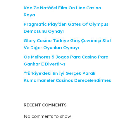
Kde Ze Natáčel Film On Line Casino
Roya
Pragmatic Play’den Gates Of Olympus
Demosunu Oynayı
Glory Casino Türkiye Giriş Çevrimiçi Slot
Ve Diğer Oyunları Oynayı
Os Melhores 5 Jogos Para Casino Para
Ganhar E Divertir-s
“türkiye’deki En İyi Gerçek Paralı
Kumarhaneler Casinos Derecelendirmes
RECENT COMMENTS
No comments to show.