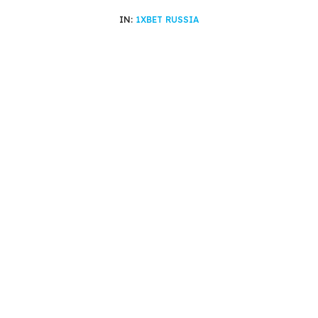
IN:
1XBET RUSSIA