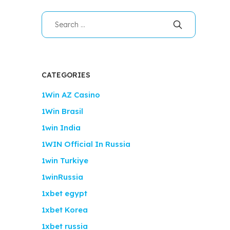
CATEGORIES
1Win AZ Casino
1Win Brasil
1win India
1WIN Official In Russia
1win Turkiye
1winRussia
1xbet egypt
1xbet Korea
1xbet russia