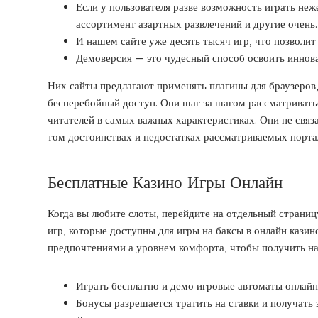
Если у пользователя разве возможность играть неж
ассортимент азартных развлечений и другие очень.
И нашем сайте уже десять тысяч игр, что позволит 
Демоверсия — это чудесный способ освоить иннов
Них сайты предлагают применять плагины для браузеро
бесперебойный доступ. Они шаг за шагом рассматривать
читателей в самых важных характеристиках. Они не связа
том достоинствах и недостатках рассматриваемых порта
Бесплатные Казино Игры Онлайн
Когда вы любите слоты, перейдите на отдельный страниц
игр, которые доступны для игры на баксы в онлайн кази
предпочтениями а уровнем комфорта, чтобы получить на
Играть бесплатно и демо игровые автоматы онлайн
Бонусы разрешается тратить на ставки и получать 