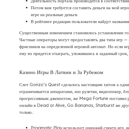
Деятельность портала производится в соответствии
Потом вам требуется составить деньги на мой игро
игре на реальные деньги.
В рейтинге редакции пользователи найдут названи
Существенным изменением становилось установление го
Частные операторы могут предоставлять два типа игр — 
фриспинов на определенной игровой автомат. Но если и
ему их придется отыграть, уложившись и заданный срок,
Казино Игры В Латвии и За Рубежом
Слот Gonzo’s Quest сделалось настоящим хитом а одни
ограничивается аппаратами, изо рулетки, видеопокер, бл
прогрессивным джекпотом, же Mega Fortune поставил р
онлайн в Dead or Alive, Go Bananas, Starburst же дру
только..
Pragmatic Play использует широкий спектр игр, в