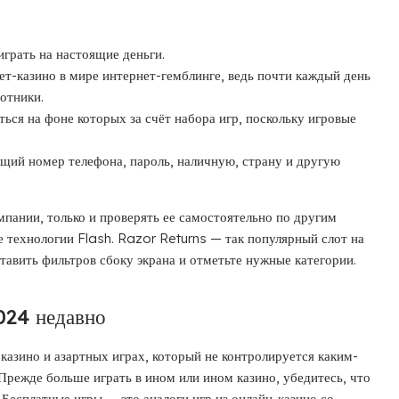
играть на настоящие деньги.
ет-казино в мире интернет-гемблинге, ведь почти каждый день
отники.
ься на фоне которых за счёт набора игр, поскольку игровые
ющий номер телефона, пароль, наличную, страну и другую
мпании, только и проверять ее самостоятельно по другим
е технологии Flash. Razor Returns — так популярный слот на
авить фильтров сбоку экрана и отметьте нужные категории.
024 недавно
казино и азартных играх, который не контролируется каким-
режде больше играть в ином или ином казино, убедитесь, что
 Бесплатные игры — это аналоги игр из онлайн-казино со