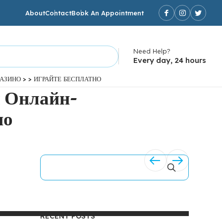
About
Contact
Book An Appointment
Need Help?
Every day, 24 hours
ЗИНО > > ИГРАЙТЕ БЕСПЛАТНО
я Онлайн-
но
RECENT POSTS