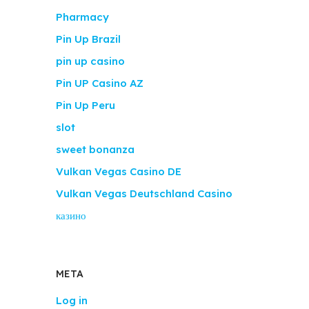
Pharmacy
Pin Up Brazil
pin up casino
Pin UP Casino AZ
Pin Up Peru
slot
sweet bonanza
Vulkan Vegas Casino DE
Vulkan Vegas Deutschland Casino
казино
META
Log in