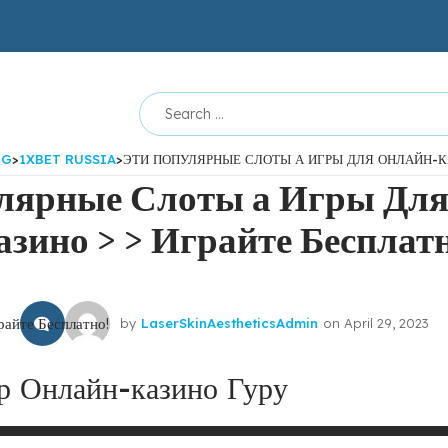
OG
>
1XBET RUSSIA
>
ЭТИ ПОПУЛЯРНЫЕ СЛОТЫ А ИГРЫ ДЛЯ ОНЛАЙН-КА
лярные Слоты а Игры Дл
азино > > Играйте Бесплат
райте Бесплатно!
by
LaserSkinAestheticsAdmin
on
April 29, 2023
р Онлайн-казино Гуру