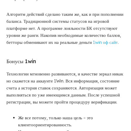
Алгоритм действий сделано таким же, как и при пополнении
баланса. Традиционной системы статусов на игровой
платформе нет. А программе лояльности БК отсутствуют
уровни же ранги. Накопив необходимые количество баллов,
бетторы обменивают их на реальные деньги
1win оф сайт
.
Бонусы 1win
Технологии мгновенно развиваются, и качестве зеркал никак
но скажется на аккаунте 1Win. Вся информация, состояние
счета а история ставок сохраняются. Авторизация может
выполняться по уже имеющимся данным. После успешной
регистрации, вы можете пройти процедуру верификации.
Же все потому, только наша цель – это
клиентоориентированность.