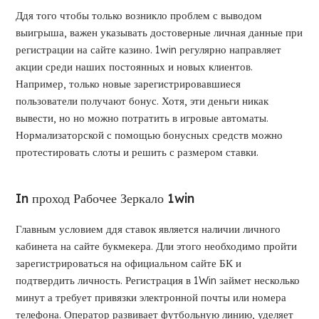
Ддя того чтобы только возникло проблем с выводом
выигрыша, важен указывать достоверные личная данные при
регистрации на сайте казино. 1win регулярно направляет
акции среди наших постоянных и новых клиентов.
Например, только новые зарегистрировавшиеся
пользователи получают бонус. Хотя, эти деньги никак
вывести, но но можно потратить в игровые автоматы.
Нормализаторской с помощью бонусных средств можно
протестировать слоты и решить с размером ставки.
In проход Рабочее Зеркало 1win
Главным условием ддя ставок является наличии личного
кабинета на сайте букмекера. Дли этого необходимо пройти
зарегистрироваться на официальном сайте БК и
подтвердить личность. Регистрация в 1Win займет несколько
минут а требует привязки электронной почты или номера
телефона. Оператор развивает футбольную линию, уделяет