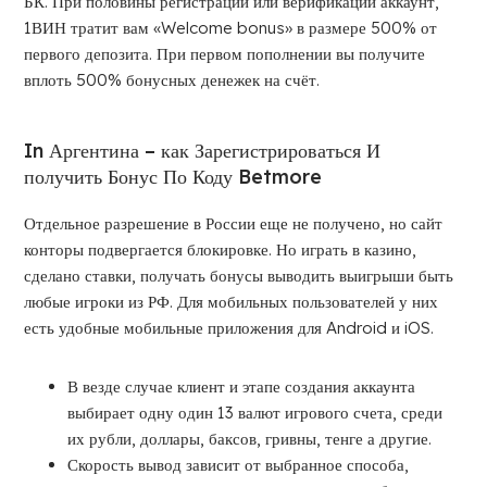
БК. При половины регистрации или верификации аккаунт,
1ВИН тратит вам «Welcome bonus» в размере 500% от
первого депозита. При первом пополнении вы получите
вплоть 500% бонусных денежек на счёт.
In Аргентина – как Зарегистрироваться И
получить Бонус По Коду Betmore
Отдельное разрешение в России еще не получено, но сайт
конторы подвергается блокировке. Но играть в казино,
сделано ставки, получать бонусы выводить выигрыши быть
любые игроки из РФ. Для мобильных пользователей у них
есть удобные мобильные приложения для Android и iOS.
В везде случае клиент и этапе создания аккаунта
выбирает одну один 13 валют игрового счета, среди
их рубли, доллары, баксов, гривны, тенге а другие.
Скорость вывод зависит от выбранное способа,