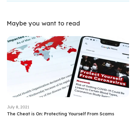
Maybe you want to read
July 8, 2021
The Cheat is On: Protecting Yourself From Scams