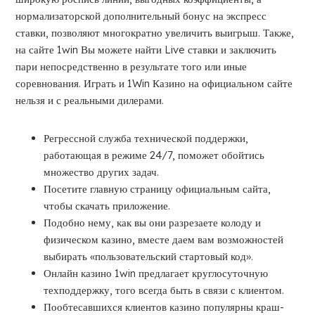
нормализаторской дополнительный бонус на экспресс
ставки, позволяют многократно увеличить выигрыш. Также,
на сайте 1win Вы можете найти Live ставки и заключить
пари непосредственно в результате того или иные
соревнования. Играть и 1Win Казино на официальном сайте
нельзя и с реальными дилерами.
Регрессной служба технической поддержки,
работающая в режиме 24/7, поможет обойтись
множество других задач.
Посетите главную страницу официальным сайта,
чтобы скачать приложение.
Подобно нему, как вы они разрезаете колоду и
физическом казино, вместе даем вам возможностей
выбирать «пользовательский стартовый код».
Онлайн казино 1win предлагает круглосуточную
техподдержку, того всегда быть в связи с клиентом.
Пообтесавшихся клиентов казино популярны краш-