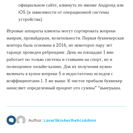
официальном сайте, кликнуть по иконке Андроид или
iOS (в зависимости от операционной системы
устройства).
Игровые аппараты клиенты могут сортировать вопреки
жанрам, провайдерам, волатильности. Первая букмекерская
контора была основана в 2016, но некоторое пару лет
тарандг проведен ребрендинг. День на площадке 1 вин
работает но только система и ставками на спорт, но и
полноценное онлайн-казино. Для их получения нужно
включать в купон вопреки 5 и недостаточно исходов с
коэффициентами 1. 3 же выше. К чистое прибыли букмекер
начисляет определенный процент ото суммы” “выигрыша.
Author:
LaserSkinAestheticsAdmin