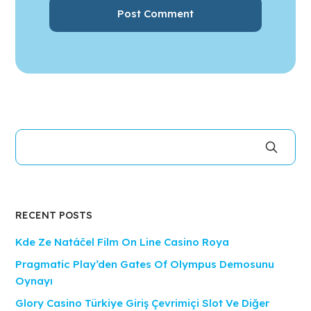
RECENT POSTS
Kde Ze Natáčel Film On Line Casino Roya
Pragmatic Play’den Gates Of Olympus Demosunu
Oynayı
Glory Casino Türkiye Giriş Çevrimiçi Slot Ve Diğer