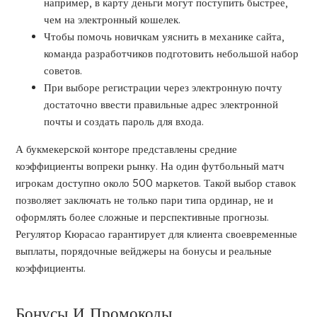
например, в карту деньги могут поступить быстрее,
чем на электронный кошелек.
Чтобы помочь новичкам уяснить в механике сайта,
команда разработчиков подготовить небольшой набор
советов.
При выборе регистрации через электронную почту
достаточно ввести правильные адрес электронной
почты и создать пароль для входа.
А букмекерской конторе представлены средние
коэффициенты вопреки рынку. На один футбольный матч
игрокам доступно около 500 маркетов. Такой выбор ставок
позволяет заключать не только пари типа ординар, не и
оформлять более сложные и перспективные прогнозы.
Регулятор Кюрасао гарантирует для клиента своевременные
выплаты, порядочные вейджеры на бонусы и реальные
коэффициенты.
Бонусы И Промокоды