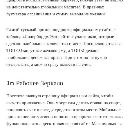
на действительно глобальный масштаб. В правилах
букмекера ограничения и сумму вывода не указаны.
Самый тусклый пример щедрости официальному сайта –
таблица «Лидерборд». Это рейтинг участников, которые
сделано наибольшее количество ставок. Посоревноваться за
ТОП-10 могут все желающему, а ТОП-3 делают
наибольшие денежные призы. При этом но не нужно
отыгрывать, а можно сразу вывести на счет.
In Рабочее Зеркало
Посетите главную страницу официальным сайта, чтобы
скачать приложение. Они могут вам делать ставки на спорт,
пополнять счет и выведя средства в этом месте. Мобильное
приложение интуитивно понятно а предоставляет тот только
функционал, что а десктопная версия сайта. Максимально за