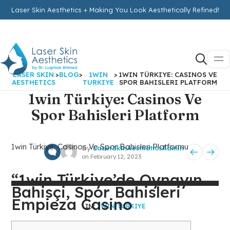
Laser Skin Aesthetics + Making You Look Aesthetically Refined!
LASER SKIN
>
BLOG
>
1WIN
>
1WIN TÜRKIYE: CASINOS VE
AESTHETICS
TURKIYE
SPOR BAHISLERI PLATFORM
1win Türkiye: Casinos Ve
Spor Bahisleri Platform
1win Türkiye: Casinos Ve Spor Bahisleri Platformu
by
LaserSkinAestheticsAdmin
on
February 12, 2023
“1win Türkiye’de Oynayın
Bahisçi, Spor Bahisleri
Empieza Casino
IN:
1WIN TURKIYE