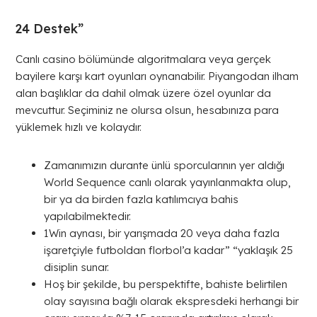
24 Destek”
Canlı casino bölümünde algoritmalara veya gerçek
bayilere karşı kart oyunları oynanabilir. Piyangodan ilham
alan başlıklar da dahil olmak üzere özel oyunlar da
mevcuttur. Seçiminiz ne olursa olsun, hesabınıza para
yüklemek hızlı ve kolaydır.
Zamanımızın durante ünlü sporcularının yer aldığı
World Sequence canlı olarak yayınlanmakta olup,
bir ya da birden fazla katılımcıya bahis
yapılabilmektedir.
1Win aynası, bir yarışmada 20 veya daha fazla
işaretçiyle futboldan florbol’a kadar” “yaklaşık 25
disiplin sunar.
Hoş bir şekilde, bu perspektifte, bahiste belirtilen
olay sayısına bağlı olarak ekspresdeki herhangi bir