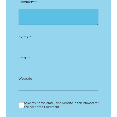
Comment
*
Name
*
Email
*
Website
Save my name, email, and website in this browser for
the next time I comment.