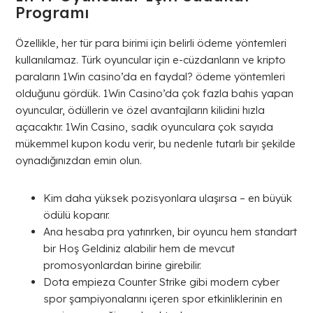
Programı
Özellikle, her tür para birimi için belirli ödeme yöntemleri
kullanılamaz. Türk oyuncular için e-cüzdanların ve kripto
paraların 1Win casino’da en faydal? ödeme yöntemleri
olduğunu gördük. 1Win Casino’da çok fazla bahis yapan
oyuncular, ödüllerin ve özel avantajların kilidini hızla
açacaktır. 1Win Casino, sadık oyunculara çok sayıda
mükemmel kupon kodu verir, bu nedenle tutarlı bir şekilde
oynadığınızdan emin olun.
Kim daha yüksek pozisyonlara ulaşırsa – en büyük
ödülü koparır.
Ana hesaba pra yatırırken, bir oyuncu hem standart
bir Hoş Geldiniz alabilir hem de mevcut
promosyonlardan birine girebilir.
Dota empieza Counter Strike gibi modern cyber
spor şampiyonalarını içeren spor etkinliklerinin en