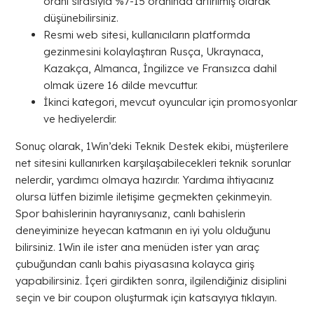
oranı sırasıyla %7-15 oranında artırılmış olarak
düşünebilirsiniz.
Resmi web sitesi, kullanıcıların platformda
gezinmesini kolaylaştıran Rusça, Ukraynaca,
Kazakça, Almanca, İngilizce ve Fransızca dahil
olmak üzere 16 dilde mevcuttur.
İkinci kategori, mevcut oyuncular için promosyonlar
ve hediyelerdir.
Sonuç olarak, 1Win’deki Teknik Destek ekibi, müşterilere
net sitesini kullanırken karşılaşabilecekleri teknik sorunlar
nelerdir, yardımcı olmaya hazırdır. Yardıma ihtiyacınız
olursa lütfen bizimle iletişime geçmekten çekinmeyin.
Spor bahislerinin hayranıysanız, canlı bahislerin
deneyiminize heyecan katmanın en iyi yolu olduğunu
bilirsiniz. 1Win ile ister ana menüden ister yan araç
çubuğundan canlı bahis piyasasına kolayca giriş
yapabilirsiniz. İçeri girdikten sonra, ilgilendiğiniz disiplini
seçin ve bir coupon oluşturmak için katsayıya tıklayın.