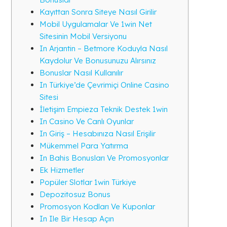
Kayıttan Sonra Siteye Nasıl Girilir
Mobil Uygulamalar Ve 1win Net
Sitesinin Mobil Versiyonu
In Arjantin – Betmore Koduyla Nasıl
Kaydolur Ve Bonusunuzu Alırsınız
Bonuslar Nasıl Kullanılır
In Türkiye’de Çevrimiçi Online Casino
Sitesi
İletişim Empieza Teknik Destek 1win
In Casino Ve Canlı Oyunlar
In Giriş – Hesabınıza Nasıl Erişilir
Mükemmel Para Yatırma
In Bahis Bonusları Ve Promosyonlar
Ek Hizmetler
Popüler Slotlar 1win Türkiye
Depozitosuz Bonus
Promosyon Kodları Ve Kuponlar
In Ile Bir Hesap Açın