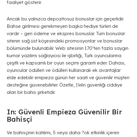
faaliyet gösterir.
Ancak bu yalnızca depozitosuz bonuslar için geçerlidir.
Bahse girilmesi gerekmeyen başka hediye türleri de
vardır – geri ödeme ve ekspres bonuslar. Tüm bonuslar
sitenin sağ üst köşesindeki promosyonlar ve bonuslar
bölümünde bulunabilir. Web sitesinin 170’ten fazla saygın
kumar yazılımı sağlayıcısı ile işbirliği, Türk oyuncularına
çeşitli ve kapsamlı bir oyun seçimi garanti eder. Dahası,
oyuncular ödülleri ve ödülleri kullanarak ek avantajlar
elde edebilir empieza günün her saati ve güvenilir müşteri
desteğine güvenebilirler. Özetle, 1Win güvenliği ciddiye
alan bir bahis şirketidir.
In: Güvenli Empieza Güvenilir Bir
Bahisçi
Ve bahisçinin katılımı, 5 veya daha ?ok etkinlik içeren