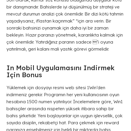
bir danışmandır. Bahislerde iyi düşünülmüş bir strateji ve
mevcut durumun analizi çok önemlidir. Bir dizi kötü tahmin
yaşadıysanız, iflastan kaçınmak” “için ara verin. Bir
sonraki bahsinizi oynamak için daha iyi bir zaman
bekleyin. Hazır paranızı yönetmek, karanlıkta kalmak için
çok önemlidir. Yatırdığınız paranın sadece ’i oyuna
yatırılmalı, geri kalanı mali yastık görevi görmelidir.
In Mobil Uygulamasını Indirmek
Için Bonus
Yüklemek için dosyayı resmi web sitesi 1Win’den
indirmeniz gerekir. Programın her yeni kullanıcısının oyun
hesabına 1500 numen yatırılıyor. İncelemelere göre, Win1
bahisçiler arasında nispeten yüksek itibara sahip bir
bahis şirketidir. Yeni başlayanlar için uygun işlevsellik, çok
sayıda disiplin, rekabetçi hat. Para çekmek için reward
paranıza erişebilmeniz için belirli bir miktarda bahis