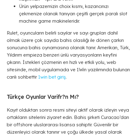
Ürün yelpazemizin choix kısmı, kazancınızı
çekmenize olanak tanıyan çeşitli gerçek paralı slot
machine game makineleridir.
Rulet, oyuncuların belirli sayılar ve sayı grupları dahil
olmak üzere çok sayıda bahis olasılığı ile dönen çarkın
sonucuna bahis oynamasına olanak tanır. Amerikan, Türk,
Yıldırım empieza benzeri ünlü varyasyonların keyfini
çıkarın. İstekleri çözmenin en hızlı ve etkili yolu, web
sitesinde, mobil uygulamada ve 1Win yazılımında bulunan
canlı sohbettir
1win bet giriş
.
Türkçe Oyunlar Varifr?n Mı?
Kayıt olduktan sonra resmi siteyi aktif olarak izleyin veya
ortakların sitelerini ziyaret edin. Bahis şirketi Curacao’dan
bir offshore uluslararası lisansa sahiptir. Güvenilir bir
düzenleyici olarak tanınır ve çoğu ülkede yasal olarak