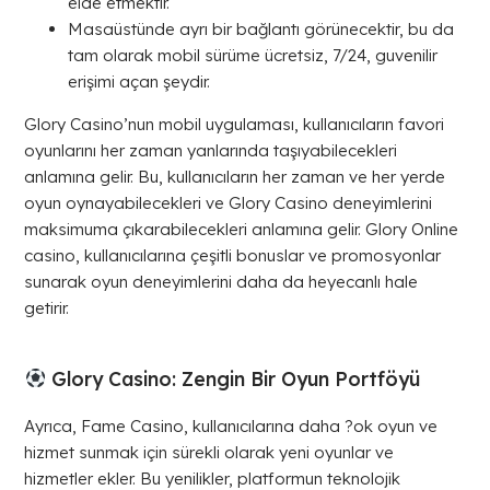
elde etmektir.
Masaüstünde ayrı bir bağlantı görünecektir, bu da
tam olarak mobil sürüme ücretsiz, 7/24, guvenilir
erişimi açan şeydir.
Glory Casino’nun mobil uygulaması, kullanıcıların favori
oyunlarını her zaman yanlarında taşıyabilecekleri
anlamına gelir. Bu, kullanıcıların her zaman ve her yerde
oyun oynayabilecekleri ve Glory Casino deneyimlerini
maksimuma çıkarabilecekleri anlamına gelir. Glory Online
casino, kullanıcılarına çeşitli bonuslar ve promosyonlar
sunarak oyun deneyimlerini daha da heyecanlı hale
getirir.
Glory Casino: Zengin Bir Oyun Portföyü
Ayrıca, Fame Casino, kullanıcılarına daha ?ok oyun ve
hizmet sunmak için sürekli olarak yeni oyunlar ve
hizmetler ekler. Bu yenilikler, platformun teknolojik