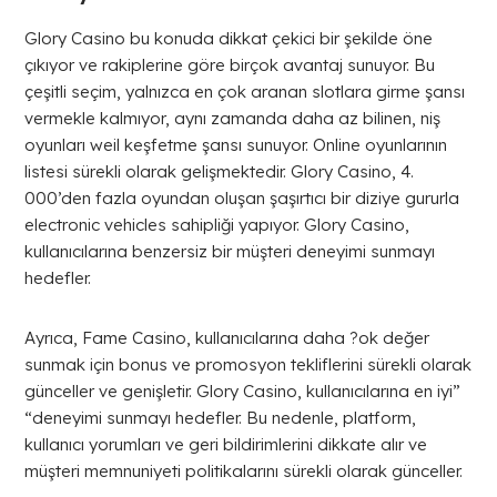
Glory Casino bu konuda dikkat çekici bir şekilde öne
çıkıyor ve rakiplerine göre birçok avantaj sunuyor. Bu
çeşitli seçim, yalnızca en çok aranan slotlara girme şansı
vermekle kalmıyor, aynı zamanda daha az bilinen, niş
oyunları weil keşfetme şansı sunuyor. Online oyunlarının
listesi sürekli olarak gelişmektedir. Glory Casino, 4.
000’den fazla oyundan oluşan şaşırtıcı bir diziye gururla
electronic vehicles sahipliği yapıyor. Glory Casino,
kullanıcılarına benzersiz bir müşteri deneyimi sunmayı
hedefler.
Ayrıca, Fame Casino, kullanıcılarına daha ?ok değer
sunmak için bonus ve promosyon tekliflerini sürekli olarak
günceller ve genişletir. Glory Casino, kullanıcılarına en iyi”
“deneyimi sunmayı hedefler. Bu nedenle, platform,
kullanıcı yorumları ve geri bildirimlerini dikkate alır ve
müşteri memnuniyeti politikalarını sürekli olarak günceller.