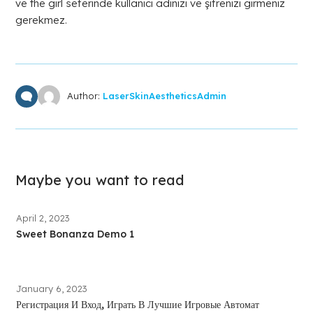
ve the girl seferinde kullanıcı adınızı ve şifrenizi girmeniz
gerekmez.
Author:
LaserSkinAestheticsAdmin
Maybe you want to read
April 2, 2023
Sweet Bonanza Demo 1
January 6, 2023
Регистрация И Вход, Играть В Лучшие Игровые Автомат