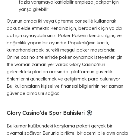
fazla yarışmaya katılabilir empieza jackpot için
yarışa girebilir.
Oyunun amacı iki veya üç terme conseillé kullanarak
dokuz elde etmektir. Kendiniz için, beraberlik için ya da
pot için oynayabilirsiniz. Poker Pokerin kendisi ilginç ve
bağımlılık yapan bir oyundur. Popülerliğinin kanıtı,
kumarhanelerdeki sürekli meşgul poker masalarıdır.
Online casino sitelerinde poker oynamak isteyenler için
the woman zaman yer vardır. Glory Casino’nun
gelecekteki planları arasında, platformun güvenlik
önlemlerini güncellemek ve geliştirmek para bulunuyor.
Bu, kullanıcıların kişisel ve finansal bilgilerinin her zaman
güvende olmasını sağlar.
Glory Casino’de Spor Bahisleri
Bu kumar kulübündeki karşılama paketi gerçek bir
avantaj sağlıyor. Bununla birlikte, bir acemi bile aynı anda