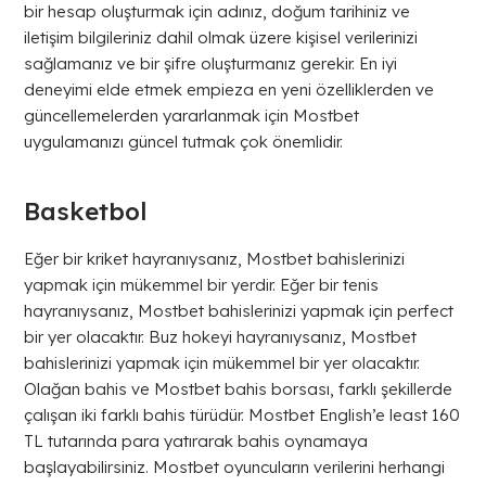
bir hesap oluşturmak için adınız, doğum tarihiniz ve
iletişim bilgileriniz dahil olmak üzere kişisel verilerinizi
sağlamanız ve bir şifre oluşturmanız gerekir. En iyi
deneyimi elde etmek empieza en yeni özelliklerden ve
güncellemelerden yararlanmak için Mostbet
uygulamanızı güncel tutmak çok önemlidir.
Basketbol
Eğer bir kriket hayranıysanız, Mostbet bahislerinizi
yapmak için mükemmel bir yerdir. Eğer bir tenis
hayranıysanız, Mostbet bahislerinizi yapmak için perfect
bir yer olacaktır. Buz hokeyi hayranıysanız, Mostbet
bahislerinizi yapmak için mükemmel bir yer olacaktır.
Olağan bahis ve Mostbet bahis borsası, farklı şekillerde
çalışan iki farklı bahis türüdür. Mostbet English’e least 160
TL tutarında para yatırarak bahis oynamaya
başlayabilirsiniz. Mostbet oyuncuların verilerini herhangi