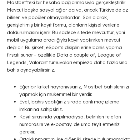
Mostbet’teki bir hesaba bağlanmasıyla gerçekleştirilir.
Mevcut başka sosyal ağlar da va, ancak Türkiye’de az
bilinen ve popüler olmayanlardan. Son olarak,
genişletilmiş bir kayıt formu, alanların kişisel verilerle
doldurulmasını içerir. Bu sadece sitede mevcuttur, yani
mobil uygulama aracılığıyla kayıt yaptırırken mevcut
değildir. Bu şirket, eSports disiplinlerine bahis yapma
fırsatı sunar – özellikle Dota a couple of, League of
Legends, Valorant turnuvaları empieza daha fazlasına
bahis oynayabilirsiniz.
Eğer bir kriket hayranıysanız, Mostbet bahislerinizi
yapmak için mükemmel bir yerdir.
Evet, bahis yaptığınız sırada canlı maç izleme
imkanına sahipsiniz.
Kayıt sırasında yapılmadıysa, belirtilen telefon
numarasını ve e-postayı de uma teyit etmeniz
gerekir.
Ortaklı programı ise diğer iki sitede bulunmamakta,