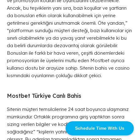
ve promosyon kodları ile oyuncularını cezbetmekte.
Ancak, bu teşviklerin yanı sıra, bazı koşullar ve şartların
da bonusları etkin olarak kullanabilmek için yerine
getirilmesi gerektiğini unutmamak önemli. Öte yandan,”
“platformun sunduğu müşteri desteği, bazı kullanıcılar için
sınırlı olabilmekte ya da yavaş yanıt verebilmekte ki bu
da belirli durumlarda dezavantaj olarak görülebilir.
Bonusları ile farklı bir hava veren, çeşitli dönemlerdeki
promosyonları ile üyelerini mutlu eden Mostbet ayrıca
kullanıcı dostu bir arayüze sahip. Sitenin bahis ve casino
kısmındaki oyunlarının çokluğu dikkat çekici.
Mostbet Türkiye Canlı Bahis
Sitenin müşteri temsilcilerine 24 saat boyunca ulaşmanız
mümkündür. Ortaklık programına giriş yaptıktan sonra
sizing verilen bilgiler ve kodlar ile üye olunmasını
Schedule Time With Us
sağladığınız” “kişilerin yatırım ve kayıplarından komisyon
alırsınız. Bu adımları tamamladıktan sonra tamamen