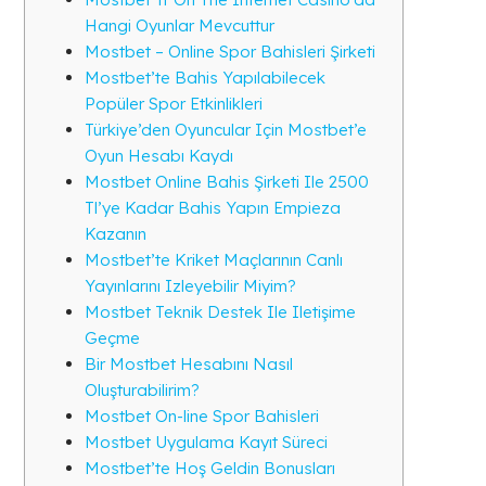
Hangi Oyunlar Mevcuttur
Mostbet – Online Spor Bahisleri Şirketi
Mostbet’te Bahis Yapılabilecek
Popüler Spor Etkinlikleri
Türkiye’den Oyuncular Için Mostbet’e
Oyun Hesabı Kaydı
Mostbet Online Bahis Şirketi Ile 2500
Tl’ye Kadar Bahis Yapın Empieza
Kazanın
Mostbet’te Kriket Maçlarının Canlı
Yayınlarını Izleyebilir Miyim?
Mostbet Teknik Destek Ile Iletişime
Geçme
Bir Mostbet Hesabını Nasıl
Oluşturabilirim?
Mostbet On-line Spor Bahisleri
Mostbet Uygulama Kayıt Süreci
Mostbet’te Hoş Geldin Bonusları