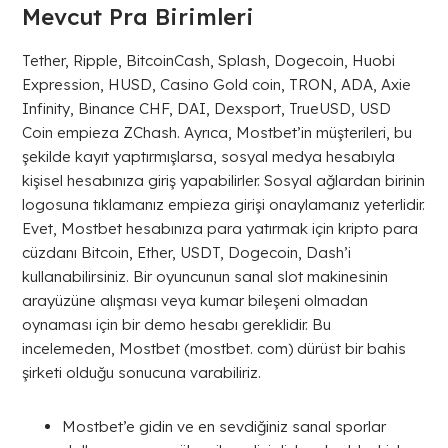
Mevcut Pra Birimleri
Tether, Ripple, BitcoinCash, Splash, Dogecoin, Huobi
Expression, HUSD, Casino Gold coin, TRON, ADA, Axie
Infinity, Binance CHF, DAI, Dexsport, TrueUSD, USD
Coin empieza ZChash. Ayrıca, Mostbet’in müşterileri, bu
şekilde kayıt yaptırmışlarsa, sosyal medya hesabıyla
kişisel hesabınıza giriş yapabilirler. Sosyal ağlardan birinin
logosuna tıklamanız empieza girişi onaylamanız yeterlidir.
Evet, Mostbet hesabınıza para yatırmak için kripto para
cüzdanı Bitcoin, Ether, USDT, Dogecoin, Dash’i
kullanabilirsiniz. Bir oyuncunun sanal slot makinesinin
arayüzüne alışması veya kumar bileşeni olmadan
oynaması için bir demo hesabı gereklidir. Bu
incelemeden, Mostbet (mostbet. com) dürüst bir bahis
şirketi olduğu sonucuna varabiliriz.
Mostbet’e gidin ve en sevdiğiniz sanal sporlar