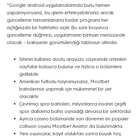
“Google android uygulamalarında bunu hemen
yapamıyorsanız, bu işlemi erteleyebilirsiniz ancak
güncelleme tamamlanana kadar programı her
açtığınızda bir hatırlatıcı açılır. Bu süre boyunca
güncelleme düğmesi, uygulamanın bêtisier menüsünde
olacak – bakiyenin görüntülendiği tablonun altında.
Sitenin kullanıcı dostu arayüzü sayesinde istenilen
sayfalar kolayca bulunur ve hızlıca o bölümlere
gidilebilir.
Amerikan futbolu hayranıysanız, Mostbet
bahislerinizi yapmak için mükemmel bir yer
olacaktır.
Çevrimiçi spor bahisleri, milyonlarca insanın çeşitli
spor dallarına bahis oynadığı devasa bir sektördür.
Ayrıca casino bölümünde son dönemin en popüler
collision oyunu Mostbet Aviator da bulunmakta.
Yeni oyuncular, kayıt olduktan sonra büyük hoş