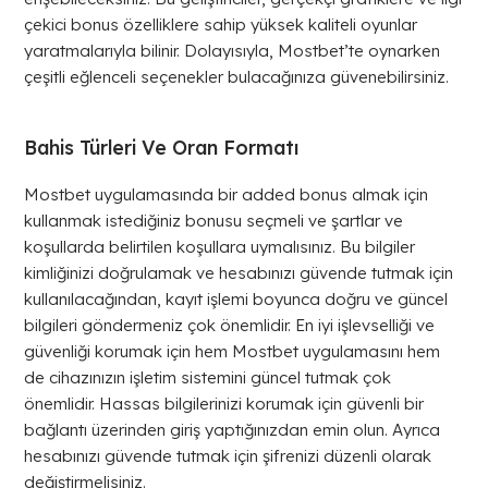
çekici bonus özelliklere sahip yüksek kaliteli oyunlar
yaratmalarıyla bilinir. Dolayısıyla, Mostbet’te oynarken
çeşitli eğlenceli seçenekler bulacağınıza güvenebilirsiniz.
Bahis Türleri Ve Oran Formatı
Mostbet uygulamasında bir added bonus almak için
kullanmak istediğiniz bonusu seçmeli ve şartlar ve
koşullarda belirtilen koşullara uymalısınız. Bu bilgiler
kimliğinizi doğrulamak ve hesabınızı güvende tutmak için
kullanılacağından, kayıt işlemi boyunca doğru ve güncel
bilgileri göndermeniz çok önemlidir. En iyi işlevselliği ve
güvenliği korumak için hem Mostbet uygulamasını hem
de cihazınızın işletim sistemini güncel tutmak çok
önemlidir. Hassas bilgilerinizi korumak için güvenli bir
bağlantı üzerinden giriş yaptığınızdan emin olun. Ayrıca
hesabınızı güvende tutmak için şifrenizi düzenli olarak
değiştirmelisiniz.