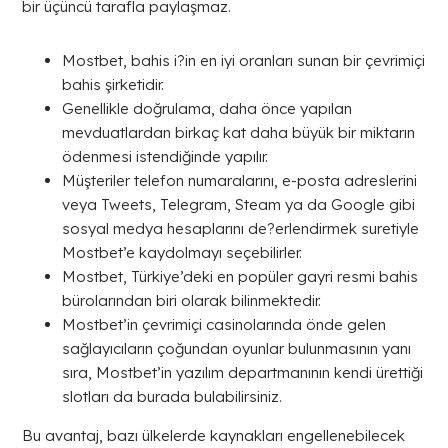
bir üçüncü tarafla paylaşmaz.
Mostbet, bahis i?in en iyi oranları sunan bir çevrimiçi
bahis şirketidir.
Genellikle doğrulama, daha önce yapılan
mevduatlardan birkaç kat daha büyük bir miktarın
ödenmesi istendiğinde yapılır.
Müşteriler telefon numaralarını, e-posta adreslerini
veya Tweets, Telegram, Steam ya da Google gibi
sosyal medya hesaplarını de?erlendirmek suretiyle
Mostbet’e kaydolmayı seçebilirler.
Mostbet, Türkiye’deki en popüler gayri resmi bahis
bürolarından biri olarak bilinmektedir.
Mostbet’in çevrimiçi casinolarında önde gelen
sağlayıcıların çoğundan oyunlar bulunmasının yanı
sıra, Mostbet’in yazılım departmanının kendi ürettiği
slotları da burada bulabilirsiniz.
Bu avantaj, bazı ülkelerde kaynakları engellenebilecek