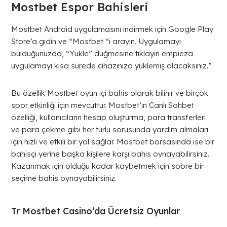
Mostbet Espor Bahisleri
Mostbet Android uygulamasını indirmek için Google Play
Store’a gidin ve “Mostbet “i arayın. Uygulamayı
bulduğunuzda, “Yükle” düğmesine tıklayın empieza
uygulamayı kısa sürede cihazınıza yüklemiş olacaksınız.”
Bu özellik Mostbet oyun içi bahis olarak bilinir ve birçok
spor etkinliği için mevcuttur. Mostbet’in Canlı Sohbet
özelliği, kullanıcıların hesap oluşturma, para transferleri
ve para çekme gibi her türlü sorusunda yardım almaları
için hızlı ve etkili bir yol sağlar. Mostbet borsasında ise bir
bahisçi yerine başka kişilere karşı bahis oynayabilirsiniz.
Kazanmak için olduğu kadar kaybetmek için sobre bir
seçime bahis oynayabilirsiniz.
Tr Mostbet Casino’da Ücretsiz Oyunlar