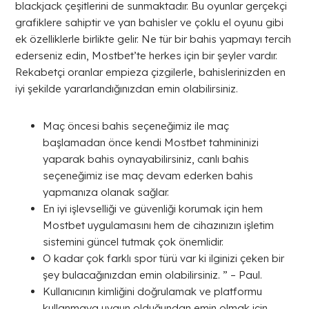
blackjack çeşitlerini de sunmaktadır. Bu oyunlar gerçekçi
grafiklere sahiptir ve yan bahisler ve çoklu el oyunu gibi
ek özelliklerle birlikte gelir. Ne tür bir bahis yapmayı tercih
ederseniz edin, Mostbet’te herkes için bir şeyler vardır.
Rekabetçi oranlar empieza çizgilerle, bahislerinizden en
iyi şekilde yararlandığınızdan emin olabilirsiniz.
Maç öncesi bahis seçeneğimiz ile maç
başlamadan önce kendi Mostbet tahmininizi
yaparak bahis oynayabilirsiniz, canlı bahis
seçeneğimiz ise maç devam ederken bahis
yapmanıza olanak sağlar.
En iyi işlevselliği ve güvenliği korumak için hem
Mostbet uygulamasını hem de cihazınızın işletim
sistemini güncel tutmak çok önemlidir.
O kadar çok farklı spor türü var ki ilginizi çeken bir
şey bulacağınızdan emin olabilirsiniz. ” – Paul.
Kullanıcının kimliğini doğrulamak ve platformu
kullanmaya uygun olduğundan emin olmak için,