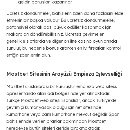
geldin bonusları kazanırlar.
Ücretsiz döndürmeler, bahislerinizden daha fazlasını elde
etmenin bir başka yoludur. Bu ücretsiz döndürmelerle,
potansiyel olarak bazı büyük ödüller kazanmak için
makaraları döndürebilirsiniz. Ücretsiz çevirmeler
genellikle slotlarda ve diğer on line casino oyunlarında
sunulur, bu nedenle bonus ararken en iyi fırsatları kontrol
ettiğinizden emin olun.
Mostbet Sitesinin Arayüzü Empieza Işlevselliği
Mostbet uluslararası bir kuruluştur empieza web sitesi.
apresentando alan adı bölgesinde yer almaktadır.
Türkçe Mostbet web sitesi lisanslıdır, ancak Türkiye’de
çevrimiçi kumar yasak olduğu için net sitesinde
kumarhane veya canlı kumarhane mevcut değildir. Spor
bahislerinde verilen oranlar bakımından Mostbet
neredeyse bütün siteleri geride bırakmaktadır.