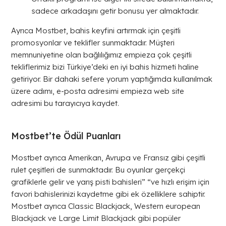
sadece arkadaşını getir bonusu yer almaktadır.
Ayrıca Mostbet, bahis keyfini artırmak için çeşitli
promosyonlar ve teklifler sunmaktadır. Müşteri
memnuniyetine olan bağlılığımız empieza çok çeşitli
tekliflerimiz bizi Türkiye’deki en iyi bahis hizmeti haline
getiriyor. Bir dahaki sefere yorum yaptığımda kullanılmak
üzere adımı, e-posta adresimi empieza web site
adresimi bu tarayıcıya kaydet.
Mostbet’te Ödül Puanları
Mostbet ayrıca Amerikan, Avrupa ve Fransız gibi çeşitli
rulet çeşitleri de sunmaktadır. Bu oyunlar gerçekçi
grafiklerle gelir ve yarış pisti bahisleri” “ve hızlı erişim için
favori bahislerinizi kaydetme gibi ek özelliklere sahiptir.
Mostbet ayrıca Classic Blackjack, Western european
Blackjack ve Large Limit Blackjack gibi popüler