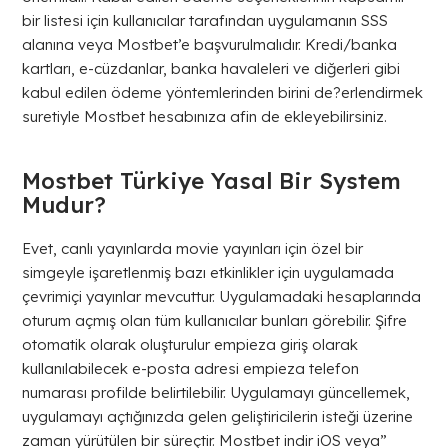
bir listesi için kullanıcılar tarafından uygulamanın SSS
alanına veya Mostbet’e başvurulmalıdır. Kredi/banka
kartları, e-cüzdanlar, banka havaleleri ve diğerleri gibi
kabul edilen ödeme yöntemlerinden birini de?erlendirmek
suretiyle Mostbet hesabınıza afin de ekleyebilirsiniz.
Mostbet Türkiye Yasal Bir System
Mudur?
Evet, canlı yayınlarda movie yayınları için özel bir
simgeyle işaretlenmiş bazı etkinlikler için uygulamada
çevrimiçi yayınlar mevcuttur. Uygulamadaki hesaplarında
oturum açmış olan tüm kullanıcılar bunları görebilir. Şifre
otomatik olarak oluşturulur empieza giriş olarak
kullanılabilecek e-posta adresi empieza telefon
numarası profilde belirtilebilir. Uygulamayı güncellemek,
uygulamayı açtığınızda gelen geliştiricilerin isteği üzerine
zaman yürütülen bir süreçtir. Mostbet indir iOS veya”