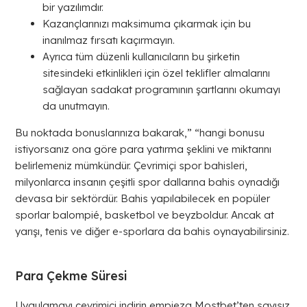
bir yazılımdır.
Kazançlarınızı maksimuma çıkarmak için bu
inanılmaz fırsatı kaçırmayın.
Ayrıca tüm düzenli kullanıcıların bu şirketin
sitesindeki etkinlikleri için özel teklifler almalarını
sağlayan sadakat programının şartlarını okumayı
da unutmayın.
Bu noktada bonuslarınıza bakarak,” “hangi bonusu
istiyorsanız ona göre para yatırma şeklini ve miktarını
belirlemeniz mümkündür. Çevrimiçi spor bahisleri,
milyonlarca insanın çeşitli spor dallarına bahis oynadığı
devasa bir sektördür. Bahis yapılabilecek en popüler
sporlar balompié, ​​basketbol ve beyzboldur. Ancak at
yarışı, tenis ve diğer e-sporlara da bahis oynayabilirsiniz.
Para Çekme Süresi
Uygulamayı çevrimiçi indirin empieza Mostbet’ten sayısız