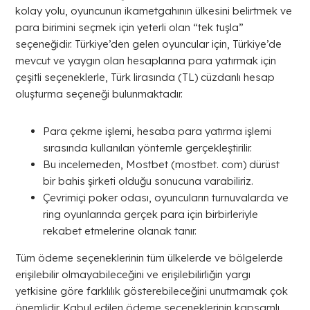
kolay yolu, oyuncunun ikametgahının ülkesini belirtmek ve
para birimini seçmek için yeterli olan “tek tuşla”
seçeneğidir. Türkiye’den gelen oyuncular için, Türkiye’de
mevcut ve yaygın olan hesaplarına para yatırmak için
çeşitli seçeneklerle, Türk lirasında (TL) cüzdanlı hesap
oluşturma seçeneği bulunmaktadır.
Para çekme işlemi, hesaba para yatırma işlemi
sırasında kullanılan yöntemle gerçekleştirilir.
Bu incelemeden, Mostbet (mostbet. com) dürüst
bir bahis şirketi olduğu sonucuna varabiliriz.
Çevrimiçi poker odası, oyuncuların turnuvalarda ve
ring oyunlarında gerçek para için birbirleriyle
rekabet etmelerine olanak tanır.
Tüm ödeme seçeneklerinin tüm ülkelerde ve bölgelerde
erişilebilir olmayabileceğini ve erişilebilirliğin yargı
yetkisine göre farklılık gösterebileceğini unutmamak çok
önemlidir. Kabul edilen ödeme seçeneklerinin kapsamlı