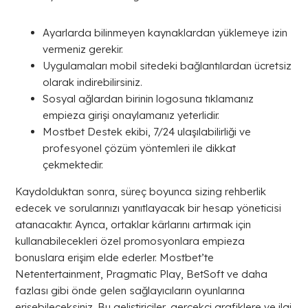
Ayarlarda bilinmeyen kaynaklardan yüklemeye izin
vermeniz gerekir.
Uygulamaları mobil sitedeki bağlantılardan ücretsiz
olarak indirebilirsiniz.
Sosyal ağlardan birinin logosuna tıklamanız
empieza girişi onaylamanız yeterlidir.
Mostbet Destek ekibi, 7/24 ulaşılabilirliği ve
profesyonel çözüm yöntemleri ile dikkat
çekmektedir.
Kaydolduktan sonra, süreç boyunca sizing rehberlik
edecek ve sorularınızı yanıtlayacak bir hesap yöneticisi
atanacaktır. Ayrıca, ortaklar kârlarını artırmak için
kullanabilecekleri özel promosyonlara empieza
bonuslara erişim elde ederler. Mostbet’te
Netentertainment, Pragmatic Play, BetSoft ve daha
fazlası gibi önde gelen sağlayıcıların oyunlarına
erişebileceksiniz. Bu geliştiriciler, gerçekçi grafiklere ve ilgi