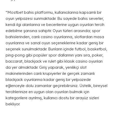
“Mostbet bahis platformu, kullanıcılarına kapsamlı bir
oyun yelpazesi sunmaktadır. Bu sayede bahis severler,
kendi ilgi alanlarına ve becerilerine uygun oyunları tercih
edebilme şansına sahiptir. Oyun türleri arasında; spor
bahislerinden, canlı casino oyunlarına, slotlardan masa
oyunlarına ve sanal oyun seçeneklerine kadar geniş bir
seçenek sunulmaktadır. Bunların içinde futbol, basketbol,
ping-pong gibi popüler spor dallarının yanı sıra, poker,
baccarat, blackjack ve rulet gibi klasik casino oyunları
da yer almaktadır. Giriş yaparak, yenilikçi slot
makinelerinden canlı krupiyerler ile gerçek zamanlı
blackjack oyunlarına kadar geniş bir yelpazede
eğlenceyle dolu zamanlar geçirebilirsiniz. Üstelik, bireysel
tercihlerinize en uygun olan oyunları bulmak için
kategorilere ayrılmış, kullanıcı dostu bir arayüz sizleri
bekliyor.