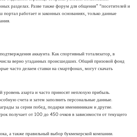
ичных разделах. Разве также форум для общения” “посетителей и
аш портал работает и законных основаниях, только данные
ания.
 подтверждения аккаунта. Как спортивный тотализатор, в
т числа верно угаданных происшедших. Общий призовой фонд
орые часто делаем ставки на смартфонах, могут скачать
й уровень азарта и часто приносят неплохую прибыль.
собную счета и затем заполнить персональные данные.
аграды за серии побед, подарки именинникам и другие.
игрок получает от 100 до 450 очков в зависимости от текущего
ока, а также правильный выбор букмекерской компании.