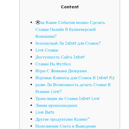
Content
на Какие События можно Сделать
Ставки Онлайн В Букмекерской
Компании?
безопасный Ли 1xbet дли Ставок?
Live Ставки
Доступность Сайта 1xbet
Ставки На Футбол
Игры С Живыми Дилерами
Игровые Клиенты дли Ставок В 1xbet Kz
разве Ли Возможность делать Ставки В
Режиме Live?
Трансляции же Ставки 1xbet Live
Линия произошедших
Live Bets
Другие продуктами Казино”
Пополнение Счета и Выведение