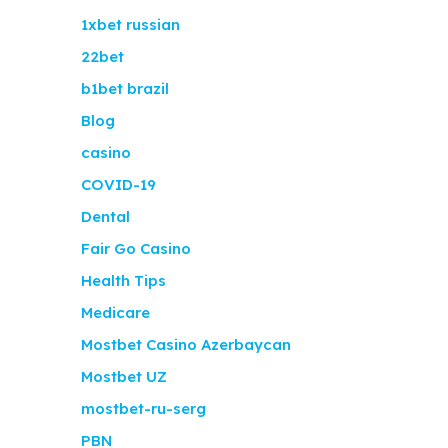
1xbet russian
22bet
b1bet brazil
Blog
casino
COVID-19
Dental
Fair Go Casino
Health Tips
Medicare
Mostbet Casino Azerbaycan
Mostbet UZ
mostbet-ru-serg
PBN