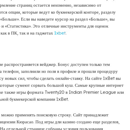
рмление страниц остается неизменно, независимо от
тся опции, которые ведут ко букмекерской конторе, разделу
«Больше». Если вы наведете курсор на раздел «Больше», вы
» и «Статистика». Это отличные инструменты для оценок
как в ПК, так и на гаджетах
1xbet
.
 распространяется вейджер. Бонус доступен только тем
а телефон, заполнили но поля в профиле и прошли процедуру
су новых сил, чтобы сделать онлайн-ставку. На сайте 1xBet вы
которые сумеют сорвать большой куш. Самые крупные интернет
 же также игры формата Twenty20 в Indian Premier League или
льной букмекерской компании 1xBet.
и можно применять поисковую строку. Сайт принадлежит
лицензии Кюрасао. Под игры дли казино создано еще разделов,
 На отдельной странице собраны условия пользования