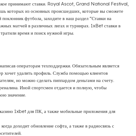
акое принимают ставки. Royal Ascot, Grand National Festival,
ишь которых из основных происшедших, которые вы сможете
й поклонник футбола, заходите в наш раздел “Ставки на
ажных матчей в различных лигах и турнирах. 1xBet ставки в
е тратили время и поиск нужной игры.
 написав операторам техподдержки. Обязательным является
ттер хочет удалить профиль. Служба помощью клиентов
вателям, но можно сделать пиппардом деньгами на счету.
реналина. Иной спортсмен отдается и полную, чтобы
ою значение.
 казино 1xbet для ПК, а также мобильные приложения для
 когда доходит обновление софта, а также в радиосвязь с
осетителей.