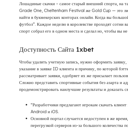
Лошадиные скачки – самое старый внешний спорта, на т
Grade One, Cheltenham Festival же Gold Cup — это л
найти в букмекерских конторах онлайн. Когда вы большо
футбол”. Каждое неделю в королевстве проходят сотни в
спорт собрал его в одном места и сделал но, чтобы вы н
Доступность Сайта 1xbet
Чтобы удалить учетную запись, нужно оформить заявку,
указание в заявке ID клиента и причину, по которой бэ
рассматривает заявки, одобряет их же присылает пользо
Сложно представить спортивные события без азарта и ад
продемонстрировать наилучшие результаты и доказать св
“Разработчики предлагают игрокам скачать клиент
Android и iOS.
Основной портал случается недоступен в же время,
перегрузкой серверов из-за большого количества п