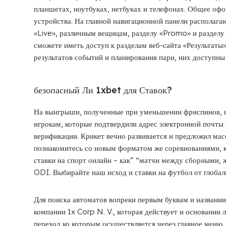
планшетах, ноутбуках, нетбуках и телефонах. Общее офо
устройства. На главной навигационной панели располагаю
«Live», различным вещицам, разделу «Promo» и разделу 
сможете иметь доступ к разделам веб-сайта «Результаты
результатов событий и планирования пари, них доступны 
безопасный Ли 1xbet для Ставок?
На выигрыши, полученные при уменьшении фриспинов, не
игрокам, которые подтвердили адрес электронной почты 
верификации. Крикет вечно развивается и предложил мас
познакомитесь со новым форматом же соревнованиями, 
ставки на спорт онлайн – как” “матчи между сборными,
ODI. Выбирайте наш исход и ставки на футбол от глоба
Для поиска автоматов вопреки первым буквам и названи
компании 1x Corp N. V., которая действует и основании 
переход ко которым осуществляется через главное меню.