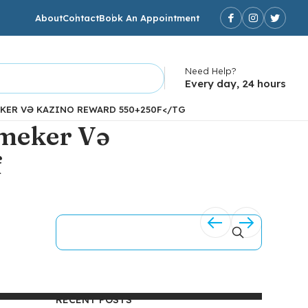
About
Contact
Book An Appointment
Need Help?
Every day, 24 hours
KER VƏ KAZINO REWARD 550+250F</TG
meker Və
f
RECENT POSTS