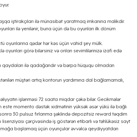
oyur.
şqa iştirakçıları ilə münasibət yaratmaq imkanına malikdir.
oyunları ilə yenilənir, buna üçün də bu oyunları ilk dönüm
stü oyunlarına qədər hər kəs üçün vahid şey mülk.
oyunları görə bilərsiniz və onları sevimlilərinizə izafi edə
un qaydaları ilə qadağandır və bərpa hüququ olmadan
stənilən müştəri artıq kontorun yardımına dal bağlamamalı,
əməliyyatın işlənməsi 72 saata miqdar çəkə bilər. Gecikmələr
 en este momento dəstək xidmətinin yüksək əsər yükü ilə bağlı
n sonra 30 pulsuz fırlanma şəklində depozitsiz reward təqdim
senziyası çərçivəsində iş göstərən etibarlı və təhlükəsiz sayt
namağa başlamaq üçün oyunçular əvvəlcə qeydiyyatdan