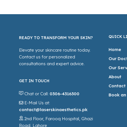
QUICK L
READY TO TRANSFORM YOUR SKIN?
Home
Elevate your skincare routine today.
Contact us for personalized
Our Doc
consultations and expert advice.
Our Ser
About
GET IN TOUCH
Contact
Chat or Call:
0306-4316300
Book an
E-Mail Us at:
contact@laserskinaesthetics.pk
2nd Floor, Farooq Hospital, Ghazi
Road, Lahore