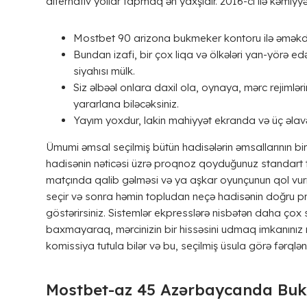
alternativ yollar tapmaq ən yaxşıdır. 2016-cı ilə kəm
Mostbet 90 arizona bukmeker kontoru ilə əmək
Bundan izafi, bir çox liqa və ölkələri yan-yörə ed
siyahısı mülk.
Siz əlbəəl onlara daxil ola, oynaya, mərc rejimlər
yararlana biləcəksiniz.
Yayım yoxdur, lakin mahiyyət ekranda və üç əlavə
Ümumi əmsal seçilmiş bütün hadisələrin əmsallarının bir-b
hadisənin nəticəsi üzrə proqnoz qoyduğunuz standart 
matçında qalib gəlməsi və ya aşkar oyunçunun qol vurm
seçir və sonra həmin topludan neçə hadisənin doğru p
göstərirsiniz. Sistemlər ekpresslərə nisbətən daha çox 
baxmayaraq, mərcinizin bir hissəsini udmaq imkanınız 
komissiya tutula bilər və bu, seçilmiş üsula görə fərqlənə
Mostbet-az 45 Azərbaycanda Bu