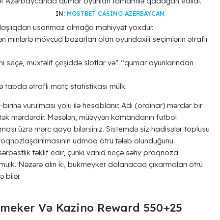
iyyət Azərbaycanda qumar oyunları tamamilə qadağan edildi.
IN:
MOSTBET CASINO AZERBAYCAN
daşlıqdan usanmaz olmağa mahiyyət yoxdur.
ən minlərlə mövcud bazarları olan oyundaxili seçimlərin ətraflı
ini seçə, müxtəlif çeşiddə slotlar və” “qumar oyunlarından
 tabda ətraflı matç statistikası mülk.
irinə vurulması yolu ilə hesablanır. Adi (ordinar) mərclər bir
tək mərclərdir. Məsələn, müəyyən komandanın futbol
ası üzrə mərc qoya bilərsiniz. Sistemdə siz hadisələr toplusu
roqnozlaşdırılmasının udmaq ötrü tələb olunduğunu
sərbəstlik təklif edir, çünki vahid neçə səhv proqnoza
mülk. Nəzərə alın ki, bukmeyker dolanacaq çıxarmaları ötrü
 bilər.
kmeker Və Kazino Reward 550+25