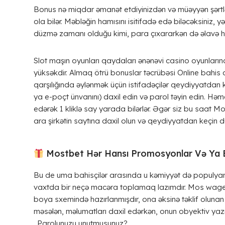
Bonus nə miqdar əmanət etdiyinizdən və müəyyən şərtl
ola bilər. Məbləğin hamısını isitifadə edə biləcəksiniz,
düzmə zamanı olduğu kimi, para çıxararkən də əlavə 
Slot maşın oyunları qaydaları ənənəvi casino oyunları
yüksəkdir. Almaq ötrü bonuslar təcrübəsi Online bahi
qarşılığında əylənmək üçün istifadəçilər qeydiyyatdan 
ya e-poçt ünvanını) daxil edin və parol təyin edin. Həmç
edərək 1 kliklə say yarada bilərlər. Əgər siz bu saat M
ara şirkətin saytına daxil olun və qeydiyyatdan keçin dü
Mostbet Hər Hansı Promosyonlar Və Ya Bo
Bu de uma bahisçilər arasında u kəmiyyət də populya
vaxtda bir neçə macəra toplamaq lazımdır. Mos wager
boya sxemində hazırlanmışdır, ona əksinə təklif olunan e
məsələn, məlumatları daxil edərkən, onun obyektiv yazı
„Parolunuzu unutmusunuz?