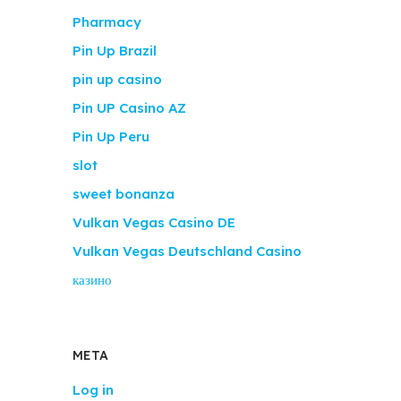
Pharmacy
Pin Up Brazil
pin up casino
Pin UP Casino AZ
Pin Up Peru
slot
sweet bonanza
Vulkan Vegas Casino DE
Vulkan Vegas Deutschland Casino
казино
META
Log in