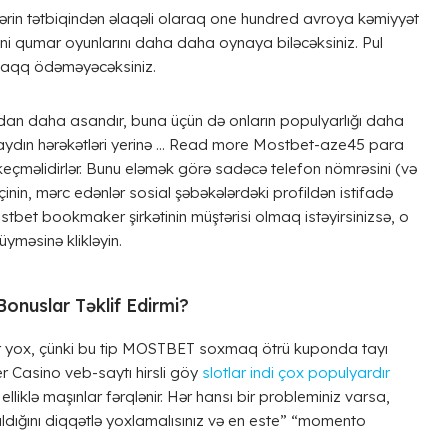
ərin tətbiqindən əlaqəli olaraq one hundred avroya kəmiyyət
 yəni qumar oyunlarını daha daha oynaya biləcəksiniz. Pul
haqq ödəməyəcəksiniz.
ndan daha asandır, buna üçün də onların populyarlığı daha
s aydın hərəkətləri yerinə … Read more Mostbet-aze45 para
keçməlidirlər. Bunu eləmək görə sadəcə telefon nömrəsini (və
inin, mərc edənlər sosial şəbəkələrdəki profildən istifadə
ostbet bookmaker şirkətinin müştərisi olmaq istəyirsinizsə, o
yməsinə klikləyin.
nuslar Təklif Edirmi?
r yox, çünki bu tip MOSTBET soxmaq ötrü kuponda tayı
 Casino veb-saytı hirsli göy
slotlar indi çox populyardır
lliklə maşınlar fərqlənir. Hər hansı bir probleminiz varsa,
ldığını diqqətlə yoxlamalısınız və en este” “momento