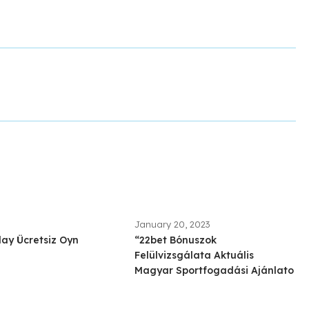
January 20, 2023
ay Ücretsiz Oyn
“22bet Bónuszok
Felülvizsgálata Aktuális
Magyar Sportfogadási Ajánlato