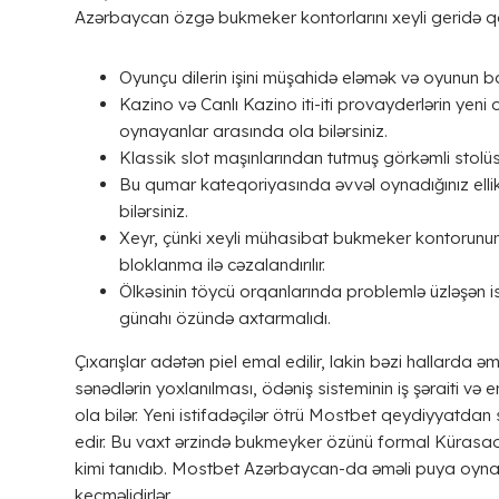
Azərbaycan özgə bukmeker kontorlarını xeyli geridə q
Oyunçu dilerin işini müşahidə eləmək və oyunun ba
Kazino və Canlı Kazino iti-iti provayderlərin yeni 
oynayanlar arasında ola bilərsiniz.
Klassik slot maşınlarından tutmuş görkəmli stolü
Bu qumar kateqoriyasında əvvəl oynadığınız elliklə 
bilərsiniz.
Xeyr, çünki xeyli mühasibat bukmeker kontorun
bloklanma ilə cəzalandırılır.
Ölkəsinin töycü orqanlarında problemlə üzləşən i
günahı özündə axtarmalıdı.
Çıxarışlar adətən piel emal edilir, lakin bəzi hallarda 
sənədlərin yoxlanılması, ödəniş sisteminin iş şəraiti və
ola bilər. Yeni istifadəçilər ötrü Mostbet qeydiyyatda
edir. Bu vaxt ərzində bukmeyker özünü formal Kürasao li
kimi tanıdıb. Mostbet Azərbaycan-da əməli puya oy
keçməlidirlər.