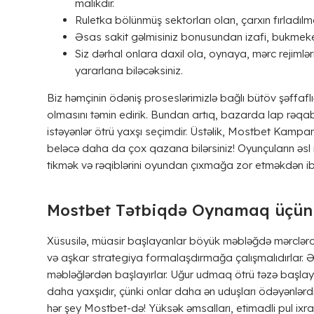
malikdir.
Ruletka bölünmüş sektorları olan, çarxın fırladılm
Əsas sakit gəlmisiniz bonusundan izafi, bukmeke
Siz dərhal onlara daxil ola, oynaya, mərc rejimlə
yararlana biləcəksiniz.
Biz həmçinin ödəniş proseslərimizlə bağlı bütöv şəffaflığ
olmasını təmin edirik. Bundan artıq, bazarda lap rəqa
istəyənlər ötrü yaxşı seçimdir. Üstəlik, Mostbet Kampaniy
beləcə daha da çox qazana bilərsiniz! Oyunçuların əsl 
tikmək və rəqiblərini oyundan çıxmağa zor etməkdən iba
Mostbet Tətbiqdə Oynamaq üçün 
Xüsusilə, müasir başlayanlar böyük məbləğdə mərclər
və aşkar strategiya formalaşdırmağa çalışmalıdırlar. Ən
məbləğlərdən başlayırlar. Uğur udmaq ötrü təzə başla
daha yaxşıdır, çünki onlar daha ən uduşları ödəyənlərd
hər şey Mostbet-də! Yüksək əmsalları, etimadli pul ixrac 