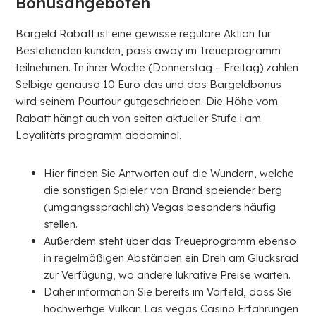
Bonusangeboten
Bargeld Rabatt ist eine gewisse reguläre Aktion für
Bestehenden kunden, pass away im Treueprogramm
teilnehmen. In ihrer Woche (Donnerstag – Freitag) zahlen
Selbige genauso 10 Euro das und das Bargeldbonus
wird seinem Pourtour gutgeschrieben. Die Höhe vom
Rabatt hängt auch von seiten aktueller Stufe i am
Loyalitäts programm abdominal.
Hier finden Sie Antworten auf die Wundern, welche
die sonstigen Spieler von Brand speiender berg
(umgangssprachlich) Vegas besonders häufig
stellen.
Außerdem steht über das Treueprogramm ebenso
in regelmäßigen Abständen ein Dreh am Glücksrad
zur Verfügung, wo andere lukrative Preise warten.
Daher information Sie bereits im Vorfeld, dass Sie
hochwertige Vulkan Las vegas Casino Erfahrungen