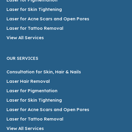
Laser for Skin Tightening
Laser for Acne Scars and Open Pores
Laser for Tattoo Removal
View All Services
OUR SERVICES
Consultation for Skin, Hair & Nails
Laser Hair Removal
Laser for Pigmentation
Laser for Skin Tightening
Laser for Acne Scars and Open Pores
Laser for Tattoo Removal
View All Services