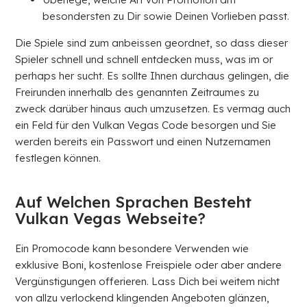
besondersten zu Dir sowie Deinen Vorlieben passt.
Die Spiele sind zum anbeissen geordnet, so dass dieser
Spieler schnell und schnell entdecken muss, was im or
perhaps her sucht. Es sollte Ihnen durchaus gelingen, die
Freirunden innerhalb des genannten Zeitraumes zu
zweck darüber hinaus auch umzusetzen. Es vermag auch
ein Feld für den Vulkan Vegas Code besorgen und Sie
werden bereits ein Passwort und einen Nutzernamen
festlegen können.
Auf Welchen Sprachen Besteht
Vulkan Vegas Webseite?
Ein Promocode kann besondere Verwenden wie
exklusive Boni, kostenlose Freispiele oder aber andere
Vergünstigungen offerieren. Lass Dich bei weitem nicht
von allzu verlockend klingenden Angeboten glänzen,