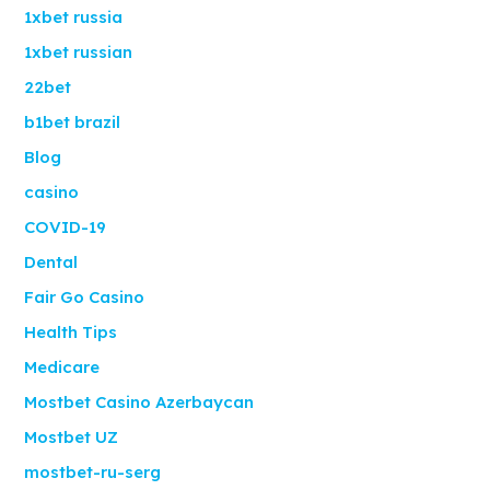
1xbet russia
1xbet russian
22bet
b1bet brazil
Blog
casino
COVID-19
Dental
Fair Go Casino
Health Tips
Medicare
Mostbet Casino Azerbaycan
Mostbet UZ
mostbet-ru-serg