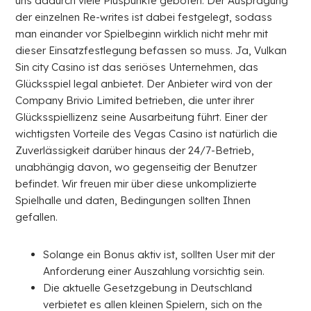
uns dadurch viele Pluspunkte geboten. Der Ausprägung
der einzelnen Re-writes ist dabei festgelegt, sodass
man einander vor Spielbeginn wirklich nicht mehr mit
dieser Einsatzfestlegung befassen so muss. Ja, Vulkan
Sin city Casino ist das seriöses Unternehmen, das
Glücksspiel legal anbietet. Der Anbieter wird von der
Company Brivio Limited betrieben, die unter ihrer
Glücksspiellizenz seine Ausarbeitung führt. Einer der
wichtigsten Vorteile des Vegas Casino ist natürlich die
Zuverlässigkeit darüber hinaus der 24/7-Betrieb,
unabhängig davon, wo gegenseitig der Benutzer
befindet. Wir freuen mir über diese unkomplizierte
Spielhalle und daten, Bedingungen sollten Ihnen
gefallen.
Solange ein Bonus aktiv ist, sollten User mit der
Anforderung einer Auszahlung vorsichtig sein.
Die aktuelle Gesetzgebung in Deutschland
verbietet es allen kleinen Spielern, sich on the