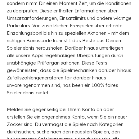
sondern nimm Dir einen Moment Zeit, um die Konditionen
zu überprüfen. Diese enthalten Informationen über
Umsatzanforderungen, Einsatzlimits und andere wichtige
Particulars. Von zusätzlichen Freispielen über erhöhte
Einzahlungsboni bis hin zu speziellen Aktionen – mit dem
richtigen Bonuscode kannst I das Beste aus Deinem
Spielerlebnis herausholen. Darüber hinaus unterliegen
alle unsere Apps regelmäßigen Überprüfungen durch
unabhängige Prüforganisationen. Diese Tests
gewährleisten, dass die Spielmechaniken darüber hinaus
Zufallszahlengeneratoren fair darüber hinaus
unvoreingenommen sind, has been ein 100% faires
Spielerlebnis bietet.
Melden Sie gegenseitig bei Ihrem Konto an oder
erstellen Sie ein angenehmes Konto, wenn Sie ein neuer
Zocker sind. Du vermagst die Spiele nach Kategorien
durchsuchen, suche nach den neuesten Spielen, den