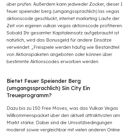
über prüfen. Außerdem kann jedweder Zocker, dieser 1
feuer speiender berg (umgangssprachlich) las vegas
aktionscode geschluckt, internet marketing Laufe der
Zeit von eigenen vulkan vegas aktionscode profitieren.
Sobald Ihr gesamter Kapitaleinsatz aufgebraucht ist
natürlich, wird das Bonusgeld für andere Einsätze
verwendet. „Freispiele werden häufig wie Bestandteil
von Aktionspaketen angeboten oder können über
bestimmte Aktionscodes erworben werden.
Bietet Feuer Speiender Berg
(umgangssprachlich) Sin City Ein
Treueprogramm?
Dazu bis zu 150 Free Moves, was das Vulkan Vegas
Willkommenspacket über den aktuell attraktivsten am
Markt stärke. Dabei sind die Umsatzbedingungen
moderat sowie vergleichbar mit vielen anderen Online