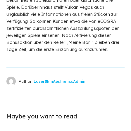
bekanntesten Spielautomaten oder durchsuche alle
Spiele. Darüber hinaus stellt Vulkan Vegas auch
unglaublich viele Informationen aus freien Stücken zur
Verfügung. So können Kunden etwa die von eCOGRA
zertifizierten durchschnittlichen Auszahlungsquoten der
jeweiligen Spiele einsehen. Nach Aktivierung dieser
Bonusaktion über den Reiter „Meine Boni“ bleiben drei
Tage Zeit, um die erste Einzahlung durchzuführen.
Author:
LaserSkinAestheticsAdmin
Maybe you want to read