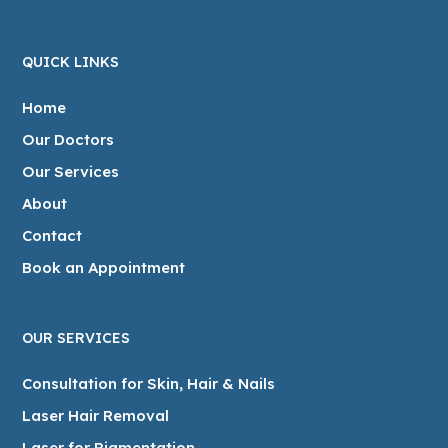
QUICK LINKS
Home
Our Doctors
Our Services
About
Contact
Book an Appointment
OUR SERVICES
Consultation for Skin, Hair & Nails
Laser Hair Removal
Laser for Pigmentation