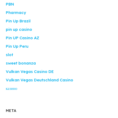
PBN
Pharmacy
Pin Up Brazil
pin up casino
Pin UP Casino AZ
Pin Up Peru
slot
sweet bonanza
Vulkan Vegas Casino DE
Vulkan Vegas Deutschland Casino
казино
META