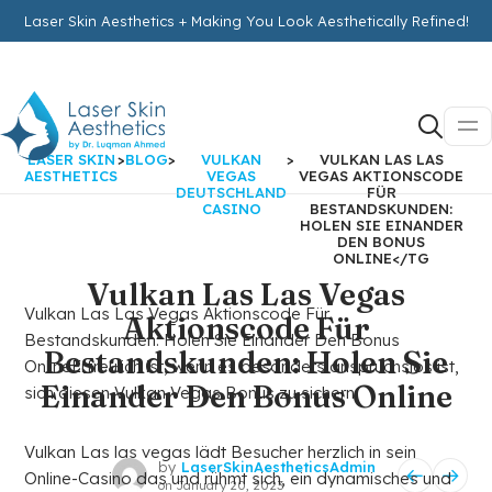
Laser Skin Aesthetics + Making You Look Aesthetically Refined!
LASER SKIN
>
BLOG
>
VULKAN
>
VULKAN LAS LAS
AESTHETICS
VEGAS
VEGAS AKTIONSCODE
DEUTSCHLAND
FÜR
CASINO
BESTANDSKUNDEN:
HOLEN SIE EINANDER
DEN BONUS
ONLINE</TG
Vulkan Las Las Vegas
Vulkan Las Las Vegas Aktionscode Für
Aktionscode Für
Bestandskunden: Holen Sie Einander Den Bonus
Bestandskunden: Holen Sie
Online
Erfreulich ist, wenn es besonders anspruchslos ist,
Einander Den Bonus Online
sich diesen Vulkan Vegas Bonus zu sichern.
Vulkan Las las vegas lädt Besucher herzlich in sein
by
LaserSkinAestheticsAdmin
Online-Casino das und rühmt sich, ein dynamisches und
on
January 20, 2023