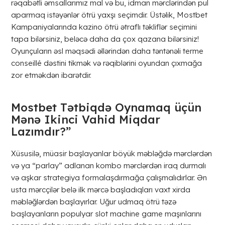
rəqabətli əmsallarımız mal və bu, idman mərclərindən pul
aparmaq istəyənlər ötrü yaxşı seçimdir. Üstəlik, Mostbet
Kampaniyalarında kazino ötrü ətraflı təkliflər seçimini
tapa bilərsiniz, beləcə daha da çox qazana bilərsiniz!
Oyunçuların əsl məqsədi əllərindən daha təntənəli terme
conseillé dəstini tikmək və rəqiblərini oyundan çıxmağa
zor etməkdən ibarətdir.
Mostbet Tətbiqdə Oynamaq üçün
Mənə Ikinci Vahid Miqdar
Lazımdır?”
Xüsusilə, müasir başlayanlar böyük məbləğdə mərclərdən
və ya “parlay” adlanan kombo mərclərdən iraq durmalı
və aşkar strategiya formalaşdırmağa çalışmalıdırlar. Ən
usta mərcçilər belə ilk mərcə başladıqları vaxt xirda
məbləğlərdən başlayırlar. Uğur udmaq ötrü təzə
başlayanların populyar slot machine game maşınlarını