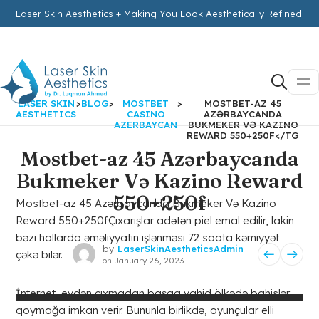
Laser Skin Aesthetics + Making You Look Aesthetically Refined!
LASER SKIN
>
BLOG
>
MOSTBET
>
MOSTBET-AZ 45
AESTHETICS
CASINO
AZƏRBAYCANDA
AZERBAYCAN
BUKMEKER VƏ KAZINO
REWARD 550+250F</TG
Mostbet-az 45 Azərbaycanda
Bukmeker Və Kazino Reward
550+250f
Mostbet-az 45 Azərbaycanda Bukmeker Və Kazino
Reward 550+250f
Çıxarışlar adətən piel emal edilir, lakin
bəzi hallarda əməliyyatın işlənməsi 72 saata kəmiyyət
by
LaserSkinAestheticsAdmin
çəkə bilər.
on
January 26, 2023
İnternet, evdən çıxmadan başqa vahid ölkədə bahislər
qoymağa imkan verir. Bununla birlikdə, oyunçular elli