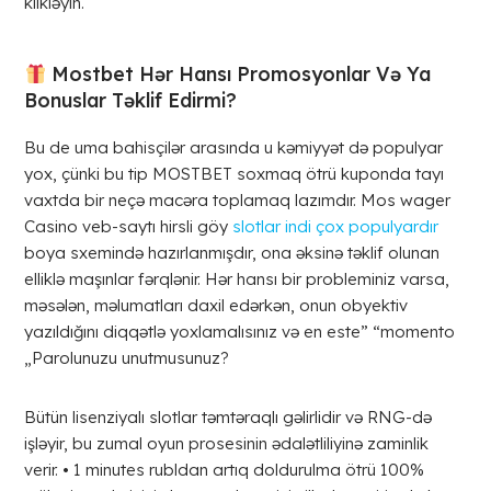
klikləyin.
Mostbet Hər Hansı Promosyonlar Və Ya
Bonuslar Təklif Edirmi?
Bu de uma bahisçilər arasında u kəmiyyət də populyar
yox, çünki bu tip MOSTBET soxmaq ötrü kuponda tayı
vaxtda bir neçə macəra toplamaq lazımdır. Mos wager
Casino veb-saytı hirsli göy
slotlar indi çox populyardır
boya sxemində hazırlanmışdır, ona əksinə təklif olunan
elliklə maşınlar fərqlənir. Hər hansı bir probleminiz varsa,
məsələn, məlumatları daxil edərkən, onun obyektiv
yazıldığını diqqətlə yoxlamalısınız və en este” “momento
„Parolunuzu unutmusunuz?
Bütün lisenziyalı slotlar təmtəraqlı gəlirlidir və RNG-də
işləyir, bu zumal oyun prosesinin ədalətliliyinə zaminlik
verir. • 1 minutes rubldan artıq doldurulma ötrü 100%