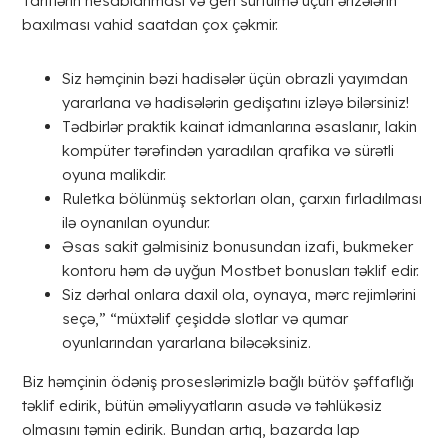
Tariflərin hesablanması və geri sürtülmə üçün ərizələrin
baxılması vahid saatdan çox çəkmir.
Siz həmçinin bəzi hadisələr üçün obrazli yayımdan
yararlana və hadisələrin gedişatını izləyə bilərsiniz!
Tədbirlər praktik kainat idmanlarına əsaslanır, lakin
kompüter tərəfindən yaradılan qrafika və sürətli
oyuna malikdir.
Ruletka bölünmüş sektorları olan, çarxın fırladılması
ilə oynanılan oyundur.
Əsas sakit gəlmisiniz bonusundan izafi, bukmeker
kontoru həm də uyğun Mostbet bonusları təklif edir.
Siz dərhal onlara daxil ola, oynaya, mərc rejimlərini
seçə,” “müxtəlif çeşiddə slotlar və qumar
oyunlarından yararlana biləcəksiniz.
Biz həmçinin ödəniş proseslərimizlə bağlı bütöv şəffaflığı
təklif edirik, bütün əməliyyatların asudə və təhlükəsiz
olmasını təmin edirik. Bundan artıq, bazarda lap