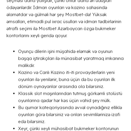
seçməsi daha yaxşıdır, çünki onlar daha ən uduşları
ödəyənlərdir. İdman oyunları və kazino sahəsində
əlamətdar və gülməli hər şey Mostbet-də! Yüksək
əmsalları, etimadli pul ixrac üsulları və idman tədbirlərinin
ətraflı seçimi ilə Mostbet Azərbaycan özgə bukmeker
kontorlarını xeyli geridə qoyur.
Oyunçu dilerin işini müşahidə eləmək və oyunun
başqa iştirakçıları ilə münasibət yaratmaq imkanına
malikdir.
Kazino və Canlı Kazino iti-iti provayderlərin yeni
oyunları ilə yenilənir, buna üçün də bu oyunları ilk
dönüm oynayanlar arasında ola bilərsiniz.
Klassik slot maşınlarından tutmuş görkəmli stolüstü
oyunlarına qədər hər kəs üçün vahid şey mülk.
Bu qumar kateqoriyasında əvvəl oynadığınız elliklə
oyunları görə bilərsiniz və onları sevimlilərinizə izafi
edə bilərsiniz.
Xeyr, çünki xeyli mühasibat bukmeker kontorunun