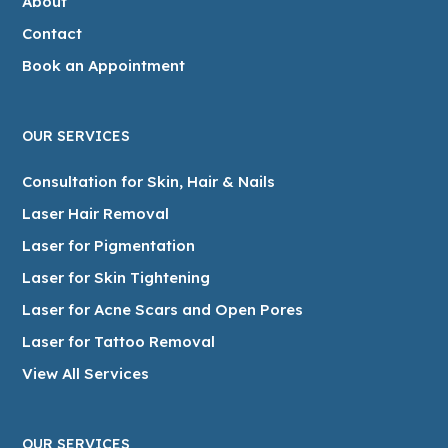
About
Contact
Book an Appointment
OUR SERVICES
Consultation for Skin, Hair & Nails
Laser Hair Removal
Laser for Pigmentation
Laser for Skin Tightening
Laser for Acne Scars and Open Pores
Laser for Tattoo Removal
View All Services
OUR SERVICES