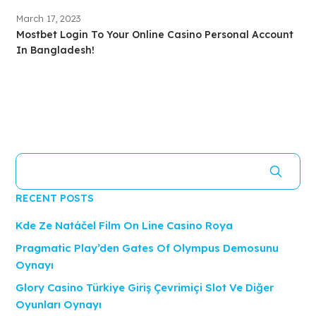
March 17, 2023
Mostbet Login To Your Online Casino Personal Account
In Bangladesh!
RECENT POSTS
Kde Ze Natáčel Film On Line Casino Roya
Pragmatic Play’den Gates Of Olympus Demosunu
Oynayı
Glory Casino Türkiye Giriş Çevrimiçi Slot Ve Diğer
Oyunları Oynayı