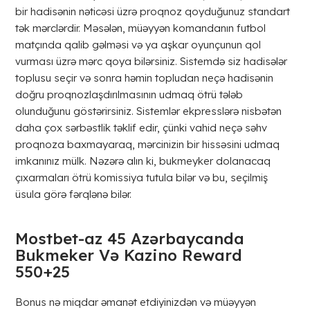
bir hadisənin nəticəsi üzrə proqnoz qoyduğunuz standart
tək mərclərdir. Məsələn, müəyyən komandanın futbol
matçında qalib gəlməsi və ya aşkar oyunçunun qol
vurması üzrə mərc qoya bilərsiniz. Sistemdə siz hadisələr
toplusu seçir və sonra həmin topludan neçə hadisənin
doğru proqnozlaşdırılmasının udmaq ötrü tələb
olunduğunu göstərirsiniz. Sistemlər ekpresslərə nisbətən
daha çox sərbəstlik təklif edir, çünki vahid neçə səhv
proqnoza baxmayaraq, mərcinizin bir hissəsini udmaq
imkanınız mülk. Nəzərə alın ki, bukmeyker dolanacaq
çıxarmaları ötrü komissiya tutula bilər və bu, seçilmiş
üsula görə fərqlənə bilər.
Mostbet-az 45 Azərbaycanda
Bukmeker Və Kazino Reward
550+25
Bonus nə miqdar əmanət etdiyinizdən və müəyyən