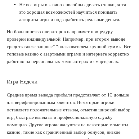
Не все игры в казино способны сделать ставки, хотя
это хорошая возможностей научиться понимать
алгоритм игры и подзаработать реальные деньги.
Но большинство операторов направляет процедуру
проверки индивидуальной. Например, при втором выводе
средств также запросе” “пользователем крупной суммы. Все
топовые казино с азартными играми и интернете корректно
работаю на персональных компьютерах и смартфонах.
Игра Недели
Среднее время вывода прибыли представляет от 10 дольше
для верифицированным клиентов. Некоторые игроки
оставляете положительные отзывы, отметив широкий выбор
игр, быстрые выплаты и профессиональную службу
помощью. Другие игроки жалуются на некоторые моменты
казино, такие как ограниченный выбор бонусов, низкие