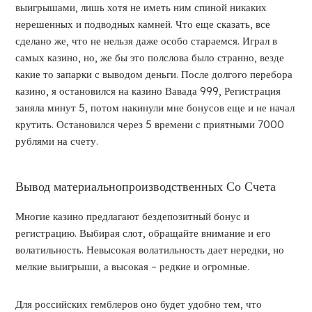
выигрышами, лишь хотя не иметь ним спиной никаких
нерешенных и подводных камней. Что еще сказать, все
сделано же, что не нельзя даже особо стараемся. Играл в
самых казино, но, же бы это полслова было странно, везде
какие то запарки с выводом деньги. После долгого перебора
казино, я остановился на казино Вавада 999, Регистрация
заняла минут 5, потом накинули мне бонусов еще и не начал
крутить. Остановился через 5 времени с приятными 7000
рублями на счету.
Вывод материальнопроизводственных Со Счета
Многие казино предлагают бездепозитный бонус и
регистрацию. Выбирая слот, обращайте внимание и его
волатильность. Невысокая волатильность дает нередки, но
мелкие выигрыши, а высокая – редкие и огромные.
Для российских гемблеров оно будет удобно тем, что