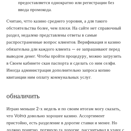
предоставляется однократно или регистрации без
ввода промокода.
Считаю, чтто казино среднего уоровня, а для такого
обстоятельства более, чем плохи. На сайте нет справочный
раздел, недалеко представлены ответы в самые
распространенные вопрос клиентов. Верификация и казино
обязательна дли каждого клиента — ее запрашивают перед
выводом денег. Чтобы пройти процедуру, можно загрузить
в Своем кабинете скан паспорта и сделать со ним селфи.
Иногда администрация дополнительно запроса копию
квитанции ним оплату коммунальных услуг.
обналичить
Играю меньше 2-х недель и по своим итогам могу сказать,
что Volna довольно хорошее казино. Ассортимент
пристойно, есть разделение в дорогие ставки и менее. Но
должно понятно, потянуло га дорогие, рассчитывал в удачу с