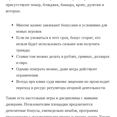
присутствуют покер, блэкджек, баккара, крэпс, рулетки и
которых.
Многие казино завлекают бонусами и условиями для
новых игроков.
Если не уложиться в этот срок, бонус сгорит, его
нельзя будет использовать сильнее или получить
трижды.
Ставки там можно делать в рублях, гривнах, долларах
и евро.
Однако поиграть можно, даже когда действуют
ограничения.
Всегда при клике судя иконке лицензии но происходит
переход и ресурс регулятора игорной деятельности.
Также есть настольные игры и дисциплины с живыми
дилерами. Пользователям площадки предлагаются
депозитные бонусы, еженедельно кешбэк, программа
преданности с эксклюзивными промо и другие акции. Узнать