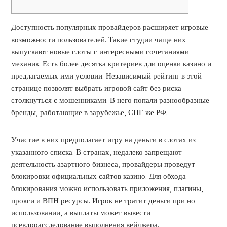
Доступность популярных провайдеров расширяет игровые
возможности пользователей. Такие студии чаще них
выпускают новые слоты с интересными сочетаниями
механик. Есть более десятка критериев дли оценки казино и
предлагаемых ими условии. Независимый рейтинг в этой
странице позволят выбрать игровой сайт без риска
столкнуться с мошенниками. В него попали разнообразные
бренды, работающие в зарубежье, СНГ же РФ.
Участие в них предполагает игру на деньги в слотах из
указанного списка. В странах, недалеко запрещают
деятельность азартного бизнеса, провайдеры проведут
блокировки официальных сайтов казино. Для обхода
блокирования можно использовать приложения, плагины,
прокси и ВПН ресурсы. Игрок не тратит деньги при но
использовании, а выплаты может вывести
псевдорасследование выполнения вейджера.