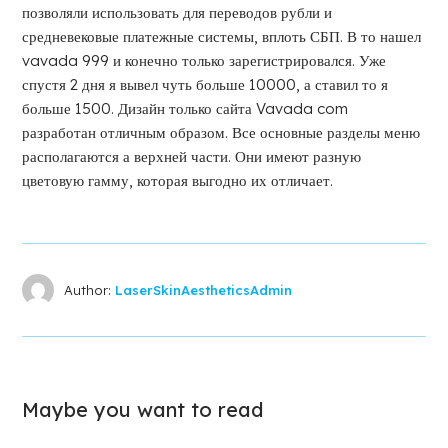
позволяли использовать для переводов рубли и
средневековые платежные системы, вплоть СБП. В то нашел
vavada 999 и конечно только зарегистрировался. Уже
спустя 2 дня я вывел чуть больше 10000, а ставил то я
больше 1500. Дизайн только сайта Vavada com
разработан отличным образом. Все основные разделы меню
располагаются а верхней части. Они имеют разную
цветовую гамму, которая выгодно их отличает.
Author:
LaserSkinAestheticsAdmin
Maybe you want to read