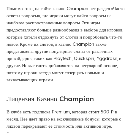
Помимо того, на сайте казино Champion нет раздел «Часто
ответы вопросы», где игроки могут найти вопросы на
наиболее распространенные вопросы. Эти игры
предоставляют больше разнообразия в выборе ддя игроков,
которые хотели отдохнуть от слотов и попробовать что-то
новое. Кроме их слотов, в казино Champion также
представлены другие популярные слоты от различных
провайдеров, таких как Playtech, Quickspin, Yggdrasil, и
другие. Новые слоты добавляются на регулярной основе,
поэтому игроки всегда могут созерцать новыми и
захватывающих играми.
Лицензия Казино Champion
В клубе есть подписка Premium, которая стоит 500 ₽ в
месяц. Нее дает право на эксклюзивные бонусы, которые с
лихвой перекрывают ее стоимость или активной игре.