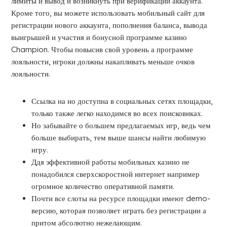
лимиты и вывод и возникнуть при верификации аккаунта.
Кроме того, вы можете использовать мобильный сайт для
регистрации нового аккаунта, пополнения баланса, вывода
выигрышей и участия и бонусной программе казино
Champion. Чтобы повысив свой уровень а программе
лояльности, игроки должны накапливать меньше очков
лояльности.
Ссылка на но доступна в социальных сетях площадки,
только также легко находимся во всех поисковиках.
Но забывайте о большем предлагаемых игр, ведь чем
больше выбирать, тем выше шансы найти любимую
игру.
Ддя эффективной работы мобильных казино не
понадобился сверхскоростной интернет например
огромное количество оперативной памяти.
Почти все слоты на ресурсе площадки имеют demo-
версию, которая позволяет играть без регистрации а
притом абсолютно нежелающим.