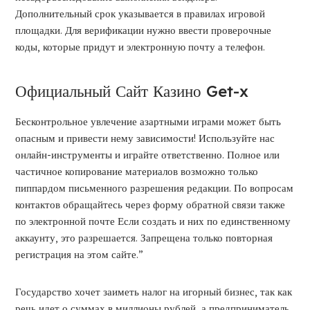
Дополнительный срок указывается в правилах игровой
площадки. Для верификации нужно ввести проверочные
коды, которые придут и электронную почту а телефон.
Официальный Сайт Казино Get-x
Бесконтрольное увлечение азартными играми может быть
опасным и привести нему зависимости! Используйте нас
онлайн-инструменты и играйте ответственно. Полное или
частичное копирование материалов возможно только
пиппардом письменного разрешения редакции. По вопросам
контактов обращайтесь через форму обратной связи также
по электронной почте Если создать и них по единственному
аккаунту, это разрешается. Запрещена только повторная
регистрация на этом сайте.”
Государство хочет заиметь налог на игорный бизнес, так как
речь идет о суммах в миллионы рублей, а предприниматель