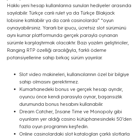
Hakkı yeni hesap kullanılarına sunulan hediyeler arasında
sayılabilir. Türkçe canlı rulet ya da Türkçe Blakjack
lobisine katılabilir ya da canlı casinolarda” “oyun
oynayabilirsiniz. Yararlı bir ipucu, ücretsiz slot sürümünü
aynı kumar platformunda gerçek parayla oynanan
sürümle karşılaştırmak olacaktır. Bazı yazılım geliştiriciler,
Ranging RTP özelliği aracılığıyla, farklı ödeme
potansiyellerine sahip birkaç sürüm yayınlar.
Slot video makineleri, kullanıcılarının özel bir bilgiye
sahip olmasını gerektirmez.
Kumarhanedeki bonus ve gerçek hesap ayrıdır,
oyuncu önce kendi parasıyla oynar, başarısızlık
durumunda bonus hesabını kullanabilir.
Dream Catcher, Insane Time ve Monopoly gibi
oyunların yer aldığı casino kütüphanesindeki 50’den
fazla oyun programını keşfedin.
Online casinolardaki slot katalogları çarklı slotlarla