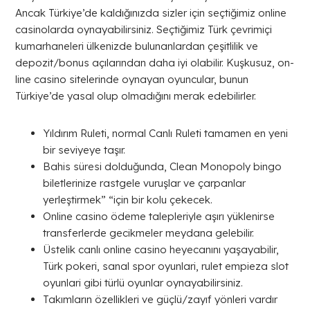
Ancak Türkiye’de kaldığınızda sizler için seçtiğimiz online
casinolarda oynayabilirsiniz. Seçtiğimiz Türk çevrimiçi
kumarhaneleri ülkenizde bulunanlardan çeşitlilik ve
depozit/bonus açılarından daha iyi olabilir. Kuşkusuz, on-
line casino sitelerinde oynayan oyuncular, bunun
Türkiye’de yasal olup olmadığını merak edebilirler.
Yıldırım Ruleti, normal Canlı Ruleti tamamen en yeni
bir seviyeye taşır.
Bahis süresi dolduğunda, Clean Monopoly bingo
biletlerinize rastgele vuruşlar ve çarpanlar
yerleştirmek” “için bir kolu çekecek.
Online casino ödeme talepleriyle aşırı yüklenirse
transferlerde gecikmeler meydana gelebilir.
Üstelik canlı online casino heyecanını yaşayabilir,
Türk pokeri, sanal spor oyunlari, rulet empieza slot
oyunlari gibi türlü oyunlar oynayabilirsiniz.
Takımların özellikleri ve güçlü/zayıf yönleri vardır