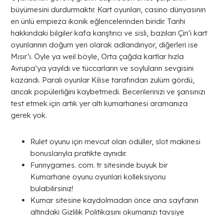
büyümesini durdurmaktır. Kart oyunları, casino dünyasının
en ünlü empieza ikonik eğlencelerinden biridir. Tarihi
hakkındaki bilgiler ​​kafa karıştırıcı ve sisli, bazıları Çin’i kart
oyunlarının doğum yeri olarak adlandırıyor, diğerleri ise
Mısır’ı. Öyle ya weil böyle, Orta çağda kartlar hızla
Avrupa’ya yayıldı ve tüccarların ve soyluların sevgisini
kazandı. Paralı oyunlar Kilise tarafından zulüm gördü,
ancak popülerliğini kaybetmedi. Becerilerinizi ve şansınızı
test etmek için artık yer altı kumarhanesi aramanıza
gerek yok.
Rulet oyunu için mevcut olan ödüller, slot makinesi
bonuslarıyla pratikte aynıdır.
Funnygames. com. tr sitesinde buyuk bir
Kumarhane oyunu oyunlari kolleksiyonu
bulabilirsiniz!
Kumar sitesine kaydolmadan önce ana sayfanın
altındaki Gizlilik Politikasını okumanızı tavsiye