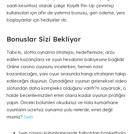
saati kesintisiz olarak çalışır. Kayıtlı Pin-Up çevrimiçi
kullanıcıları için afin de yatırma bonusu, geri ödeme, yeni
başlayanlar için hediyeler vb.
Bonuslar Sizi Bekliyor
Tabii ki, slotta oynama stratejisi, hedeflerinize, arzu
edilen kazançlara ve oyun hesabının bakiyesine bağlıdır.
Online casino oyununu incelerken, hemen nasıl
kazanılacağını, yani oyun sırasında hangi stratejinin takip
edileceğini düşünün. Oynadığınız oyunun geleneksel video
slotundan daha kompleks olduğunu varifr?n sayarsak, o
halde becerilerinizden emin olana kadar oyunun pratiğini
yapın. Önceki bölümleri okudunuz ve hala kumarhane
oyunlarını ücretsiz oynama yolu nelerdir, emin değil
misiniz?
1win
1win casino kütüphanesinde futboldan basketbola