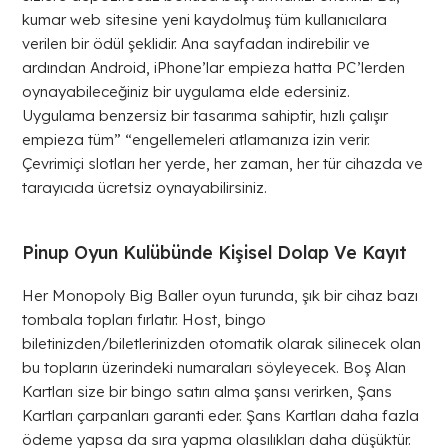
kumar web sitesine yeni kaydolmuş tüm kullanıcılara
verilen bir ödül şeklidir. Ana sayfadan indirebilir ve
ardından Android, iPhone’lar empieza hatta PC’lerden
oynayabileceğiniz bir uygulama elde edersiniz.
Uygulama benzersiz bir tasarıma sahiptir, hızlı çalışır
empieza tüm” “engellemeleri atlamanıza izin verir.
Çevrimiçi slotları her yerde, her zaman, her tür cihazda ve
tarayıcıda ücretsiz oynayabilirsiniz.
Pinup Oyun Kulübünde Kişisel Dolap Ve Kayıt
Her Monopoly Big Baller oyun turunda, şık bir cihaz bazı
tombala topları fırlatır. Host, bingo
biletinizden/biletlerinizden otomatik olarak silinecek olan
bu topların üzerindeki numaraları söyleyecek. Boş Alan
Kartları size bir bingo satırı alma şansı verirken, Şans
Kartları çarpanları garanti eder. Şans Kartları daha fazla
ödeme yapsa da sıra yapma olasılıkları daha düşüktür.