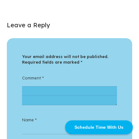
Leave a Reply
Your email address will not be published.
Required fields are marked
*
Comment
*
Name
*
Schedule Time With Us