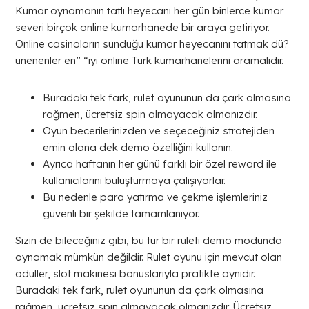
Kumar oynamanın tatlı heyecanı her gün binlerce kumar
severi birçok online kumarhanede bir araya getiriyor.
Online casinoların sunduğu kumar heyecanını tatmak dü?
ünenenler en” “iyi online Türk kumarhanelerini aramalıdır.
Buradaki tek fark, rulet oyununun da çark olmasına
rağmen, ücretsiz spin almayacak olmanızdır.
Oyun becerilerinizden ve seçeceğiniz stratejiden
emin olana dek demo özelliğini kullanın.
Ayrıca haftanın her günü farklı bir özel reward ile
kullanıcılarını buluşturmaya çalışıyorlar.
Bu nedenle para yatırma ve çekme işlemleriniz
güvenli bir şekilde tamamlanıyor.
Sizin de bileceğiniz gibi, bu tür bir ruleti demo modunda
oynamak mümkün değildir. Rulet oyunu için mevcut olan
ödüller, slot makinesi bonuslarıyla pratikte aynıdır.
Buradaki tek fark, rulet oyununun da çark olmasına
rağmen, ücretsiz spin almayacak olmanızdır. Ücretsiz