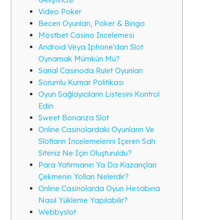
Video Poker
Beceri Oyunları, Poker & Bingo
Mostbet Casino Incelemesi
Android Veya Iphone’dan Slot
Oynamak Mümkün Mü?
Sanal Casinoda Rulet Oyunları
Sorumlu Kumar Politikası
Oyun Sağlayıcıların Listesini Kontrol
Edin
Sweet Bonanza Slot
Online Casinolardaki Oyunların Ve
Slotların Incelemelerini Içeren Sah
Siteniz Ne Için Oluşturuldu?
Para Yatırmanın Ya Da Kazançları
Çekmenin Yolları Nelerdir?
Online Casinolarda Oyun Hesabına
Nasıl Yükleme Yapılabilir?
Webbyslot