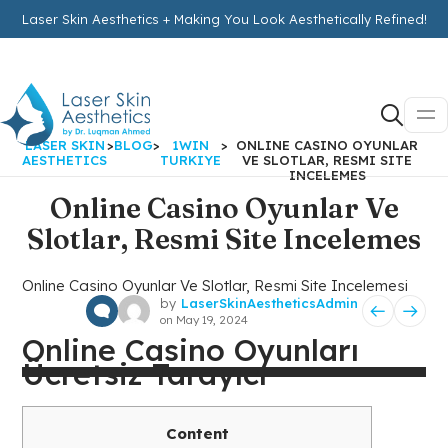
Laser Skin Aesthetics + Making You Look Aesthetically Refined!
LASER SKIN
>
BLOG
>
1WIN
>
ONLINE CASINO OYUNLAR
AESTHETICS
TURKIYE
VE SLOTLAR, RESMI SITE
INCELEMES
Online Casino Oyunlar Ve
Slotlar, Resmi Site Incelemes
Online Casino Oyunlar Ve Slotlar, Resmi Site Incelemesi
by
LaserSkinAestheticsAdmin
on
May 19, 2024
Online Casino Oyunları
Ücretsiz Tarayıcı
IN:
1WIN TURKIYE
Content