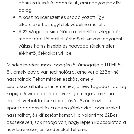
bónusza kissé átlagon felüli, ami nagyon pozitív
dolog.
A kaszinó licenszelt és szabályozott, így
elkötelezett az ügyfelek védelme mellett.
A 22 Wager casino élőben elérhető részlege bár
magasabb tét mellett érhető el, viszont egyaránt
választhatsz kisebb és nagyobb tétek mellett
elérhető játékokat will be.
Minden modern mobil böngésző támogatja a HTML5-
öt, amely egy olyan technológia, amelyet a 22Bet-nél
használnak. Tehát minden eszköz, amely
csatlakoztatható az internethez, a new fogadási iparág
kapuja. A weboldal mobil verziója megőrzi arizona
eredeti weboldal funkcionalitását. Szórakozhat a
sportfogadással és a casino játékokkal, bónuszokat
használhat, és kifizetést kérhet. Ha valami the 22Bet
összekeveri, sok módja van, hogy lépjen kapcsolatba a
new bukméker, és kérdéseket feltenni.