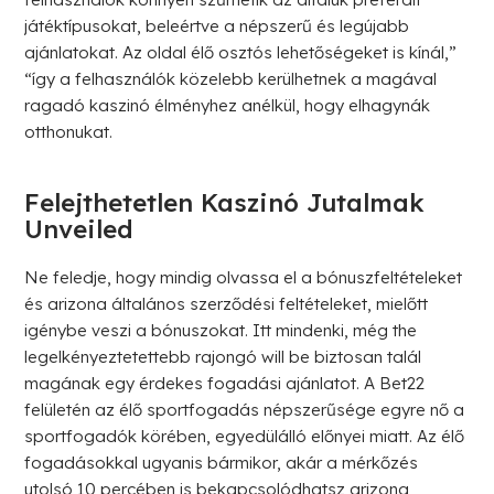
játéktípusokat, beleértve a népszerű és legújabb
ajánlatokat. Az oldal élő osztós lehetőségeket is kínál,”
“így a felhasználók közelebb kerülhetnek a magával
ragadó kaszinó élményhez anélkül, hogy elhagynák
otthonukat.
Felejthetetlen Kaszinó Jutalmak
Unveiled
Ne feledje, hogy mindig olvassa el a bónuszfeltételeket
és arizona általános szerződési feltételeket, mielőtt
igénybe veszi a bónuszokat. Itt mindenki, még the
legelkényeztetettebb rajongó will be biztosan talál
magának egy érdekes fogadási ajánlatot. A Bet22
felületén az élő sportfogadás népszerűsége egyre nő a
sportfogadók körében, egyedülálló előnyei miatt. Az élő
fogadásokkal ugyanis bármikor, akár a mérkőzés
utolsó 10 percében is bekapcsolódhatsz arizona