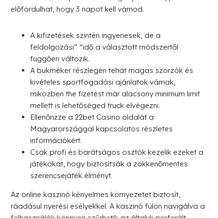
előfordulhat, hogy 3 napot kell várnod.
A kifizetések szintén ingyenesek, de a
feldolgozási” “idő a választott módszertől
függően változik.
A bukméker részlegen tehát magas szorzók és
kivételes sportfogadási ajánlatok várnak,
miközben the fizetést már alacsony minimum limit
mellett is lehetőséged truck elvégezni.
Ellenőrizze a 22bet Casino oldalát a
Magyarországgal kapcsolatos részletes
információkért.
Csak profi és barátságos osztók kezelik ezeket a
játékokat, hogy biztosítsák a zökkenőmentes
szerencsejáték élményt.
Az online kaszinó kényelmes környezetet biztosít,
ráadásul nyerési esélyekkel. A kaszinó fülön navigálva a
felhasználók könnyen szűrhetik az általuk preferált