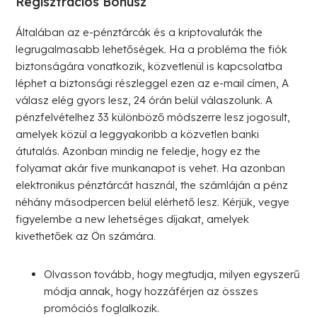
Regisztrációs Bónusz
Általában az e-pénztárcák és a kriptovaluták the
legrugalmasabb lehetőségek. Ha a probléma the fiók
biztonságára vonatkozik, közvetlenül is kapcsolatba
léphet a biztonsági részleggel ezen az e-mail címen, A
válasz elég gyors lesz, 24 órán belül válaszolunk. A
pénzfelvételhez 33 különböző módszerre lesz jogosult,
amelyek közül a leggyakoribb a közvetlen banki
átutalás. Azonban mindig ne feledje, hogy ez the
folyamat akár five munkanapot is vehet. Ha azonban
elektronikus pénztárcát használ, the számláján a pénz
néhány másodpercen belül elérhető lesz. Kérjük, vegye
figyelembe a new lehetséges díjakat, amelyek
kivethetőek az Ön számára.
Olvasson tovább, hogy megtudja, milyen egyszerű
módja annak, hogy hozzáférjen az összes
promóciós foglalkozik.