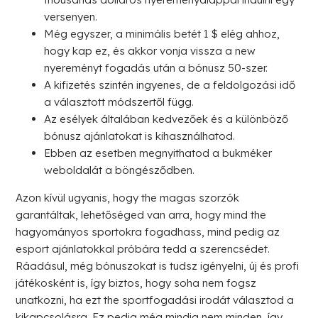
versenyen.
Még egyszer, a minimális betét 1 $ elég ahhoz,
hogy kap ez, és akkor vonja vissza a new
nyereményt fogadás után a bónusz 50-szer.
A kifizetés szintén ingyenes, de a feldolgozási idő
a választott módszertől függ.
Az esélyek általában kedvezőek és a különböző
bónusz ajánlatokat is kihasználhatod.
Ebben az esetben megnyithatod a bukméker
weboldalát a böngésződben.
Azon kívül ugyanis, hogy the magas szorzók
garantáltak, lehetőséged van arra, hogy mind the
hagyományos sportokra fogadhass, mind pedig az
esport ajánlatokkal próbára tedd a szerencsédet.
Ráadásul, még bónuszokat is tudsz igényelni, új és profi
játékosként is, így biztos, hogy soha nem fogsz
unatkozni, ha ezt the sportfogadási irodát választod a
kikapcsolásra. Ez pedig még mindig nem minden, így