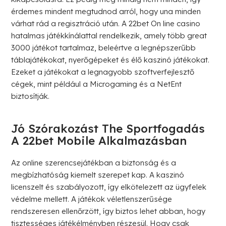
érdemes mindent megtudnod arról, hogy una minden
várhat rád a regisztráció után. A 22bet On line casino
hatalmas játékkínálattal rendelkezik, amely több great
3000 játékot tartalmaz, beleértve a legnépszerűbb
táblajátékokat, nyerőgépeket és élő kaszinó játékokat.
Ezeket a játékokat a legnagyobb szoftverfejlesztő
cégek, mint például a Microgaming és a NetEnt
biztosítják.
Jó Szórakozást The Sportfogadás
A 22bet Mobile Alkalmazásban
Az online szerencsejátékban a biztonság és a
megbízhatóság kiemelt szerepet kap. A kaszinó
licenszelt és szabályozott, így elkötelezett az ügyfelek
védelme mellett. A játékok véletlenszerűsége
rendszeresen ellenőrzött, így biztos lehet abban, hogy
tisztességes játékélményben részesül. Hogy csak