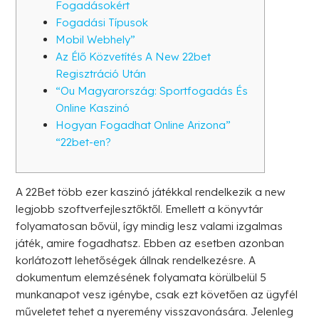
Fogadásokért
Fogadási Típusok
Mobil Webhely”
Az Élő Közvetítés A New 22bet
Regisztráció Után
“Ou Magyarország: Sportfogadás És
Online Kaszinó
Hogyan Fogadhat Online Arizona”
“22bet-en?
A 22Bet több ezer kaszinó játékkal rendelkezik a new
legjobb szoftverfejlesztőktől. Emellett a könyvtár
folyamatosan bővül, így mindig lesz valami izgalmas
játék, amire fogadhatsz. Ebben az esetben azonban
korlátozott lehetőségek állnak rendelkezésre. A
dokumentum elemzésének folyamata körülbelül 5
munkanapot vesz igénybe, csak ezt követően az ügyfél
műveletet tehet a nyeremény visszavonására. Jelenleg