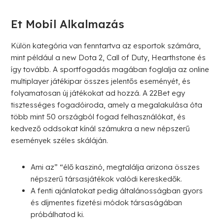
Et Mobil Alkalmazás
Külön kategória van fenntartva az esportok számára,
mint például a new Dota 2, Call of Duty, Hearthstone és
így tovább. A sportfogadás magában foglalja az online
multiplayer játékipar összes jelentős eseményét, és
folyamatosan új játékokat ad hozzá. A 22Bet egy
tisztességes fogadóiroda, amely a megalakulása óta
több mint 50 országból fogad felhasználókat, és
kedvező oddsokat kínál számukra a new népszerű
események széles skáláján.
Ami az” “élő kaszinó, megtalálja arizona összes
népszerű társasjátékok valódi kereskedők.
A fenti ajánlatokat pedig általánosságban gyors
és díjmentes fizetési módok társaságában
próbálhatod ki.