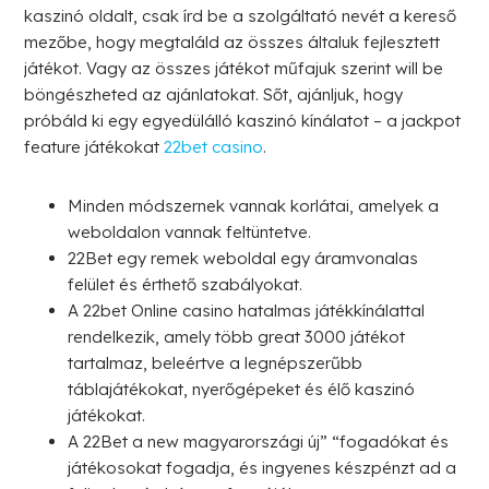
kaszinó oldalt, csak írd be a szolgáltató nevét a kereső
mezőbe, hogy megtaláld az összes általuk fejlesztett
játékot. Vagy az összes játékot műfajuk szerint will be
böngészheted az ajánlatokat. Sőt, ajánljuk, hogy
próbáld ki egy egyedülálló kaszinó kínálatot – a jackpot
feature játékokat
22bet casino
.
Minden módszernek vannak korlátai, amelyek a
weboldalon vannak feltüntetve.
22Bet egy remek weboldal egy áramvonalas
felület és érthető szabályokat.
A 22bet Online casino hatalmas játékkínálattal
rendelkezik, amely több great 3000 játékot
tartalmaz, beleértve a legnépszerűbb
táblajátékokat, nyerőgépeket és élő kaszinó
játékokat.
A 22Bet a new magyarországi új” “fogadókat és
játékosokat fogadja, és ingyenes készpénzt ad a