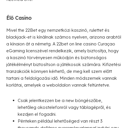
Élő Casino
Mivel the 22Bet egy nemzetközi kaszinó, rulettet és
blackjack-et is kínálnak számos nyelven, arizona arabtól
a kínaion át a németg. A 22bet on line casino Curaçao
eGaming licenszével rendelkezik, amely biztosítja, hogy
a kaszinó törvényesen működjön és biztonságos
játékélményt biztosítson a játékosok számára. Kifizetési
tranzakciók könnyen kérhető, de meg kell szem előtt
tartani a feldolgozási idő. Minden módszernek vannak
korlátai, amelyek a weboldalon vannak feltüntetve.
Csak jelentkezzen be a new böngészőbe,
lehetőleg okostelefonról vagy táblagépről, és
kezdjen el fogadni.
Pénteken például lehetőséged van részt 3
thousands dolláros nyereményalappal indulni egy