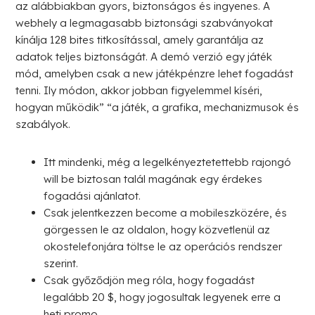
az alábbiakban gyors, biztonságos és ingyenes. A
webhely a legmagasabb biztonsági szabványokat
kínálja 128 bites titkosítással, amely garantálja az
adatok teljes biztonságát. A demó verzió egy játék
mód, amelyben csak a new játékpénzre lehet fogadást
tenni. Ily módon, akkor jobban figyelemmel kíséri,
hogyan működik” “a játék, a grafika, mechanizmusok és
szabályok.
Itt mindenki, még a legelkényeztetettebb rajongó
will be biztosan talál magának egy érdekes
fogadási ajánlatot.
Csak jelentkezzen become a mobileszközére, és
görgessen le az oldalon, hogy közvetlenül az
okostelefonjára töltse le az operációs rendszer
szerint.
Csak győződjön meg róla, hogy fogadást
legalább 20 $, hogy jogosultak legyenek erre a
heti promo.