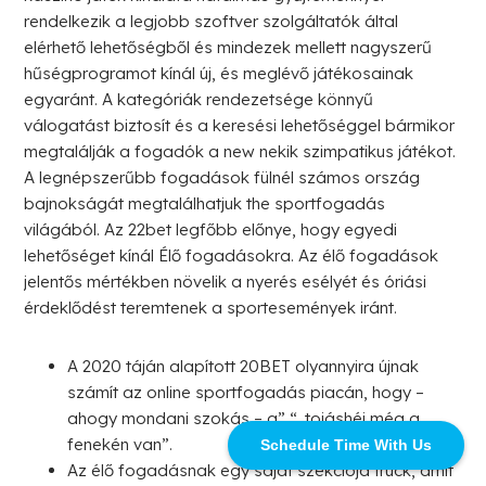
rendelkezik a legjobb szoftver szolgáltatók által
elérhető lehetőségből és mindezek mellett nagyszerű
hűségprogramot kínál új, és meglévő játékosainak
egyaránt. A kategóriák rendezetsége könnyű
válogatást biztosít és a keresési lehetőséggel bármikor
megtalálják a fogadók a new nekik szimpatikus játékot.
A legnépszerűbb fogadások fülnél számos ország
bajnokságát megtalálhatjuk the sportfogadás
világából. Az 22bet legfőbb előnye, hogy egyedi
lehetőséget kínál Élő fogadásokra. Az élő fogadások
jelentős mértékben növelik a nyerés esélyét és óriási
érdeklődést teremtenek a sportesemények iránt.
A 2020 táján alapított 20BET olyannyira újnak
számít az online sportfogadás piacán, hogy –
ahogy mondani szokás – a” “„tojáshéj még a
fenekén van”.
Schedule Time With Us
Az élő fogadásnak egy saját szekciója truck, amit