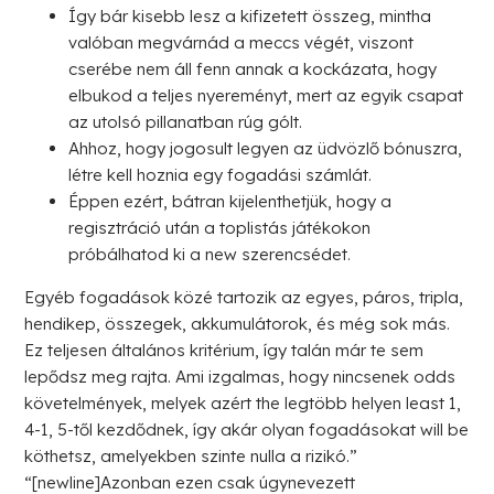
Így bár kisebb lesz a kifizetett összeg, mintha
valóban megvárnád a meccs végét, viszont
cserébe nem áll fenn annak a kockázata, hogy
elbukod a teljes nyereményt, mert az egyik csapat
az utolsó pillanatban rúg gólt.
Ahhoz, hogy jogosult legyen az üdvözlő bónuszra,
létre kell hoznia egy fogadási számlát.
Éppen ezért, bátran kijelenthetjük, hogy a
regisztráció után a toplistás játékokon
próbálhatod ki a new szerencsédet.
Egyéb fogadások közé tartozik az egyes, páros, tripla,
hendikep, összegek, akkumulátorok, és még sok más.
Ez teljesen általános kritérium, így talán már te sem
lepődsz meg rajta. Ami izgalmas, hogy nincsenek odds
követelmények, melyek azért the legtöbb helyen least 1,
4-1, 5-től kezdődnek, így akár olyan fogadásokat will be
köthetsz, amelyekben szinte nulla a rizikó.”
“[newline]Azonban ezen csak úgynevezett