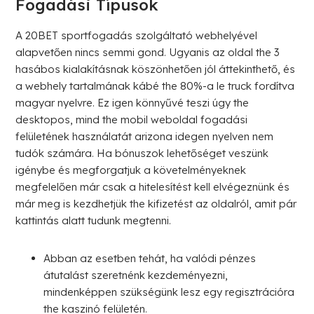
Fogadási Típusok
A 20BET sportfogadás szolgáltató webhelyével
alapvetően nincs semmi gond. Ugyanis az oldal the 3
hasábos kialakításnak köszönhetően jól áttekinthető, és
a webhely tartalmának kábé the 80%-a le truck fordítva
magyar nyelvre. Ez igen könnyűvé teszi úgy the
desktopos, mind the mobil weboldal fogadási
felületének használatát arizona idegen nyelven nem
tudók számára. Ha bónuszok lehetőséget veszünk
igénybe és megforgatjuk a követelményeknek
megfelelően már csak a hitelesítést kell elvégeznünk és
már meg is kezdhetjük the kifizetést az oldalról, amit pár
kattintás alatt tudunk megtenni.
Abban az esetben tehát, ha valódi pénzes
átutalást szeretnénk kezdeményezni,
mindenképpen szükségünk lesz egy regisztrációra
the kaszinó felületén.