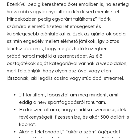
Ezenkívül pedig keresheted őket emailben is, ha esetleg
hosszabb vagy bonyolultabb kérdésed merülne fel.
Mindeközben pedig egyaránt találhatsz” “bárki
számára elérhető fizetési lehetőségeket és
különlegesebb ajánlatokat is. Ezek az ajánlatok pedig
szintén engedély mellett elérhető játékok, így biztos
lehetsz abban is, hogy megbízható közegben
próbálhatod majd ki a szerencsédet. Az élő
osztójátékok saját kategóriával vannak a weboldalon,
mert felajánlják, hogy olyan osztóval vagy ellen
játszanak, aki legális casino vagy stúdióból streamel.
Itt tanultam, tapasztaltam meg mindent, amit
eddig a new sportfogadásról tanultam.
Ha készen áll arra, hogy elindítsa szerencsejáték-
tevékenységeit, fizessen be, és akár 300 dollárt is
kaphat.
Akár a telefonodat,” “akár a számítógépedet