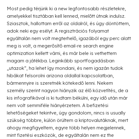
Most pedig térjünk ki a new legfontosabb részletekre,
amelyekkel tisztában kell lenned, mielőtt útnak indulsz.
Sziasztok, hallottam erről az oldalról, és úgy döntöttem,
adok neki egy esélyt. A regisztrációs folyamat
egyáltalán nem volt megterhelő, igazából egy perc alatt
meg is volt, a megerősítő email-re search engine
optimization kellett várni, és már bele is vethettem
magam a játékba. Leginkább sportfogadásban
„utazok”, ha lehet így mondani, és nem igazán tudok
hibákat felsorolni arizona oldallal kapcsolatban,
bármennyire is szeretnék kötekedő lenni. Nekem
személy szerint nagyon hiányzik az élő közvetítés, de a
kis infografikával is ki tudtam békülni, egy idő után már
nem volt semmiféle hiányérzetem. A befizetési
lehetőségeket tekintve, úgy gondolom, nincs is usually
szükség többre, külön örültem a kriptovalutáknak, mert
ahogy megfigyeltem, egyre több helyen megjelennek,
mint fizetési eszközök, de egyáltalán nem ez the