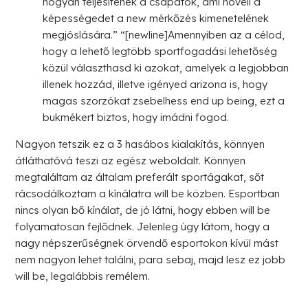
hogyan teljesítenek a csapatok, ami növeli a
képességedet a new mérkőzés kimenetelének
megjóslására.” “[newline]Amennyiben az a célod,
hogy a lehető legtöbb sportfogadási lehetőség
közül választhasd ki azokat, amelyek a legjobban
illenek hozzád, illetve igényed arizona is, hogy
magas szorzókat zsebelhess end up being, ezt a
bukmékert biztos, hogy imádni fogod.
Nagyon tetszik ez a 3 hasábos kialakítás, könnyen
átláthatóvá teszi az egész weboldalt. Könnyen
megtaláltam az általam preferált sportágakat, sőt
rácsodálkoztam a kínálatra will be közben. Esportban
nincs olyan bő kínálat, de jó látni, hogy ebben will be
folyamatosan fejlődnek. Jelenleg úgy látom, hogy a
nagy népszerűségnek örvendő esportokon kívül mást
nem nagyon lehet találni, para sebaj, majd lesz ez jobb
will be, legalábbis remélem.