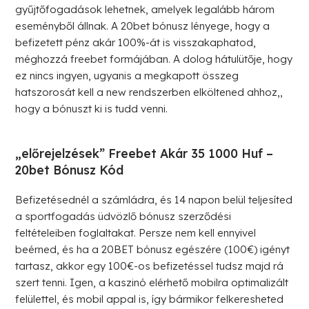
gyűjtőfogadások lehetnek, amelyek legalább három
eseményből állnak. A 20bet bónusz lényege, hogy a
befizetett pénz akár 100%-át is visszakaphatod,
méghozzá freebet formájában. A dolog hátulütője, hogy
ez nincs ingyen, ugyanis a megkapott összeg
hatszorosát kell a new rendszerben elköltened ahhoz,,
hogy a bónuszt ki is tudd venni.
„előrejelzések” Freebet Akár 35 1000 Huf –
20bet Bónusz Kód
Befizetésednél a számládra, és 14 napon belül teljesíted
a sportfogadás üdvözlő bónusz szerződési
feltételeiben foglaltakat. Persze nem kell ennyivel
beérned, és ha a 20BET bónusz egészére (100€) igényt
tartasz, akkor egy 100€-os befizetéssel tudsz majd rá
szert tenni. Igen, a kaszinó elérhető mobilra optimalizált
felülettel, és mobil appal is, így bármikor felkeresheted