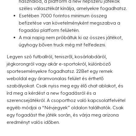
használod, a platform a new népszerű játékok
széles választékát kínálja, amelyekre fogadhatsz.
Esetében 7000 forintos minimum összeg
befizetése van követelményként megszabva a
fogadási platform felületén.
A mai napig nem próbáltuk ki az összes játékot,
úgyhogy bőven truck még mit felfedezni.
Legyen szó futballról, teniszről, kosárlabdáról,
jégkorongról vagy akár e-sportokról, különböző
sporteseményekre fogadhatsz. 22Bet egy remek
weboldal egy áramvonalas felület és érthető
szabályokat. Csak nyiss meg egy élő chat ablakot, és
írd meg a kérdést a new fogadásról és a
szerencsejátékról. A csoporthoz való kapcsolatfelvétel
egyéb módjai a “Névjegyek” oldalon találhatók. Csak
egy fogadást the játék során, és várja meg arizona
eredményt valós időben.