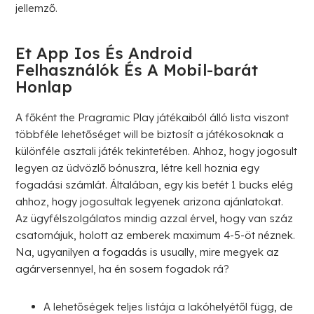
jellemző.
Et App Ios És Android
Felhasználók És A Mobil-barát
Honlap
A főként the Pragramic Play játékaiból álló lista viszont
többféle lehetőséget will be biztosít a játékosoknak a
különféle asztali játék tekintetében. Ahhoz, hogy jogosult
legyen az üdvözlő bónuszra, létre kell hoznia egy
fogadási számlát. Általában, egy kis betét 1 bucks elég
ahhoz, hogy jogosultak legyenek arizona ajánlatokat.
Az ügyfélszolgálatos mindig azzal érvel, hogy van száz
csatornájuk, holott az emberek maximum 4-5-öt néznek.
Na, ugyanilyen a fogadás is usually, mire megyek az
agárversennyel, ha én sosem fogadok rá?
A lehetőségek teljes listája a lakóhelyétől függ, de