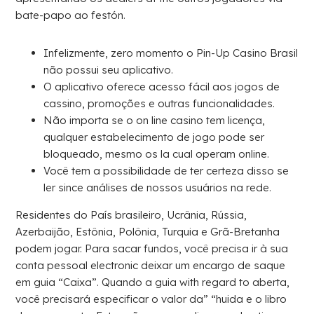
bate-papo ao festón.
Infelizmente, zero momento o Pin-Up Casino Brasil
não possui seu aplicativo.
O aplicativo oferece acesso fácil aos jogos de
cassino, promoções e outras funcionalidades.
Não importa se o on line casino tem licença,
qualquer estabelecimento de jogo pode ser
bloqueado, mesmo os la cual operam online.
Você tem a possibilidade de ter certeza disso se
ler since análises de nossos usuários na rede.
Residentes do País brasileiro, Ucrânia, Rússia,
Azerbaijão, Estônia, Polônia, Turquia e Grã-Bretanha
podem jogar. Para sacar fundos, você precisa ir à sua
conta pessoal electronic deixar um encargo de saque
em guia “Caixa”. Quando a guia with regard to aberta,
você precisará especificar o valor da” “huida e o libro