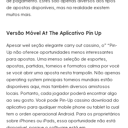
de pagamento. Estes são apenas diversos dos tipos
de apostas disponíveis, mas na realidade existem
muitos mais.
Versão Móvel At The Aplicativo Pin Up
Apesar weil seção elegante carry out cassino, o” “Pin-
Up não oferece oportunidades menos interessantes
para apostas. Uma imenso seleção de esportes,
apostas, partidas, torneios e formatos calma por você
se você abrir uma aposta nesta trampolín. Não apenas
operating system principais torneios mundiais estão
disponíveis aqui, mas também diversos amistosos
locais. Portanto, cada jogador poderá encontrar algo
ao seu gosto. Você pode Pin-Up cassino download do
aplicativo para qualquer mobile phone ou tablet la cual
tem o orden operacional Android. Para os proprietários
sobre iPhones ou iPads, essa oportunidade não está
disponível, porque o software está em