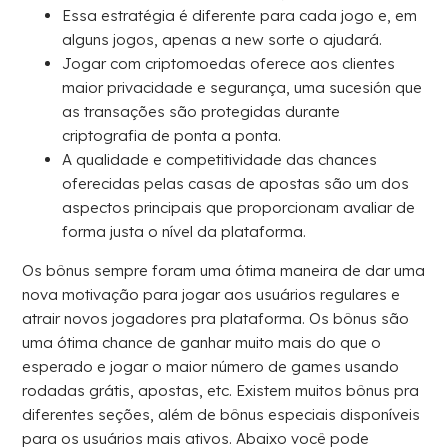
Essa estratégia é diferente para cada jogo e, em
alguns jogos, apenas a new sorte o ajudará.
Jogar com criptomoedas oferece aos clientes
maior privacidade e segurança, uma sucesión que
as transações são protegidas durante
criptografia de ponta a ponta.
A qualidade e competitividade das chances
oferecidas pelas casas de apostas são um dos
aspectos principais que proporcionam avaliar de
forma justa o nível da plataforma.
Os bônus sempre foram uma ótima maneira de dar uma
nova motivação para jogar aos usuários regulares e
atrair novos jogadores pra plataforma. Os bônus são
uma ótima chance de ganhar muito mais do que o
esperado e jogar o maior número de games usando
rodadas grátis, apostas, etc. Existem muitos bônus pra
diferentes seções, além de bônus especiais disponíveis
para os usuários mais ativos. Abaixo você pode