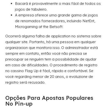
Bacará é provavelmente o mais fácil de todos os
jogos de tabuleiro.
A empresa oferece uma grande gama de jogos
de renomados fornecedores, incluindo NetEnt,
Microgaming at the Betsoft.
Ocorrerá alguma falha de application no sistema sobre
qualquer site. Portanto, há uma pessoa em qualquer
organizacion que monitora isso. O administrador está
sempre em contato, então você não precisa se
preocupar se ninguém tem a possibilidade de ajudar
em caso de dificuldades. O procedimento de registro
no cassino Flag Up é fácil, rápido e confortável. Se
você regarding menor de 20 anos, o evoluzione de
registro será recusado.
Opções Para Apostas Populares
No Pin-up