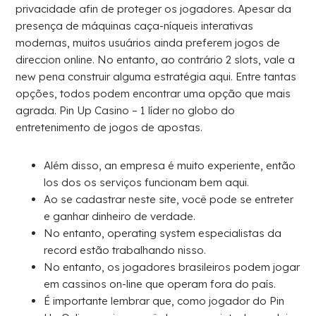
privacidade afin de proteger os jogadores. Apesar da
presença de máquinas caça-níqueis interativas
modernas, muitos usuários ainda preferem jogos de
direccion online. No entanto, ao contrário 2 slots, vale a
new pena construir alguma estratégia aqui. Entre tantas
opções, todos podem encontrar uma opção que mais
agrada. Pin Up Casino – 1 líder no globo do
entretenimento de jogos de apostas.
Além disso, an empresa é muito experiente, então
los dos os serviços funcionam bem aqui.
Ao se cadastrar neste site, você pode se entreter
e ganhar dinheiro de verdade.
No entanto, operating system especialistas da
record estão trabalhando nisso.
No entanto, os jogadores brasileiros podem jogar
em cassinos on-line que operam fora do país.
É importante lembrar que, como jogador do Pin