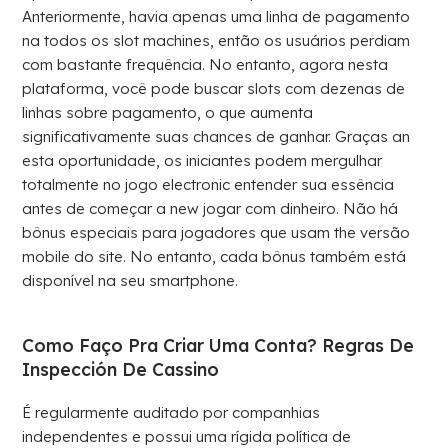
Anteriormente, havia apenas uma linha de pagamento
na todos os slot machines, então os usuários perdiam
com bastante frequência. No entanto, agora nesta
plataforma, você pode buscar slots com dezenas de
linhas sobre pagamento, o que aumenta
significativamente suas chances de ganhar. Graças an
esta oportunidade, os iniciantes podem mergulhar
totalmente no jogo electronic entender sua essência
antes de começar a new jogar com dinheiro. Não há
bônus especiais para jogadores que usam the versão
mobile do site. No entanto, cada bônus também está
disponível na seu smartphone.
Como Faço Pra Criar Uma Conta? Regras De
Inspección De Cassino
É regularmente auditado por companhias
independentes e possui uma rígida política de