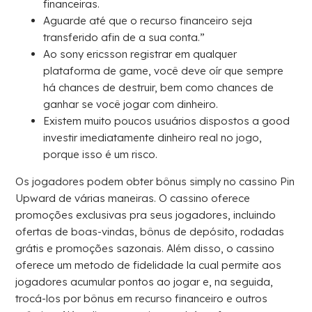
financeiras.
Aguarde até que o recurso financeiro seja
transferido afin de a sua conta.”
Ao sony ericsson registrar em qualquer
plataforma de game, você deve oír que sempre
há chances de destruir, bem como chances de
ganhar se você jogar com dinheiro.
Existem muito poucos usuários dispostos a good
investir imediatamente dinheiro real no jogo,
porque isso é um risco.
Os jogadores podem obter bônus simply no cassino Pin
Upward de várias maneiras. O cassino oferece
promoções exclusivas pra seus jogadores, incluindo
ofertas de boas-vindas, bônus de depósito, rodadas
grátis e promoções sazonais. Além disso, o cassino
oferece um metodo de fidelidade la cual permite aos
jogadores acumular pontos ao jogar e, na seguida,
trocá-los por bônus em recurso financeiro e outros