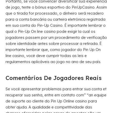
Portanto, se você convencer diversificar sua experiência
de jogo, tente o bônus esportivo do PinUpCasino. Assim
que o tirada for processado, o dinheiro será recadero
para a conta bancária ou carteira eletrônica registrada
em sua conta do Pin-Up Casino. É importante lembrar o
qual o Pin-Up On line casino pode exigir la cual os
jogadores passem por um procedimento de verificação
sobre identidade antes sobre processar a retirada. É
importante lembrar que, como jogador do Pin Up On
line casino, você deve cumprir todas as leis e
regulamentos aplicáveis ao jogo no ano de seu país.
Comentários De Jogadores Reais
Se você apresentar problemas para entrar sua conta et
recuperar sua senha, entre em contato com” “an equipe
de suporte ao cliente do Pin Up Online casino para
obter ajuda. A qualidade e competitividade das