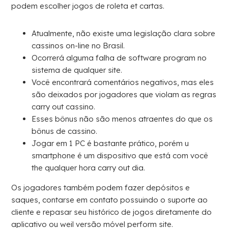
podem escolher jogos de roleta et cartas.
Atualmente, não existe uma legislação clara sobre
cassinos on-line no Brasil.
Ocorrerá alguma falha de software program no
sistema de qualquer site.
Você encontrará comentários negativos, mas eles
são deixados por jogadores que violam as regras
carry out cassino.
Esses bônus não são menos atraentes do que os
bônus de cassino.
Jogar em 1 PC é bastante prático, porém u
smartphone é um dispositivo que está com você
the qualquer hora carry out dia.
Os jogadores também podem fazer depósitos e
saques, contarse em contato possuindo o suporte ao
cliente e repasar seu histórico de jogos diretamente do
aplicativo ou weil versão móvel perform site.