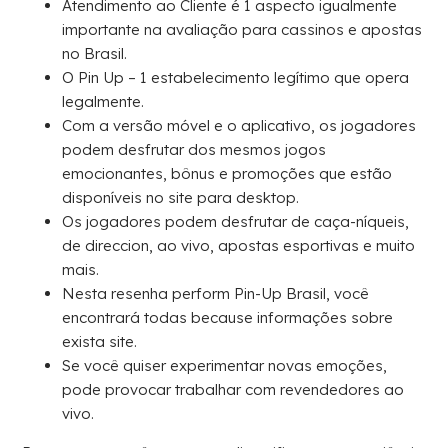
Atendimento ao Cliente é 1 aspecto igualmente
importante na avaliação para cassinos e apostas
no Brasil.
O Pin Up – 1 estabelecimento legítimo que opera
legalmente.
Com a versão móvel e o aplicativo, os jogadores
podem desfrutar dos mesmos jogos
emocionantes, bônus e promoções que estão
disponíveis no site para desktop.
Os jogadores podem desfrutar de caça-níqueis,
de direccion, ao vivo, apostas esportivas e muito
mais.
Nesta resenha perform Pin-Up Brasil, você
encontrará todas because informações sobre
exista site.
Se você quiser experimentar novas emoções,
pode provocar trabalhar com revendedores ao
vivo.