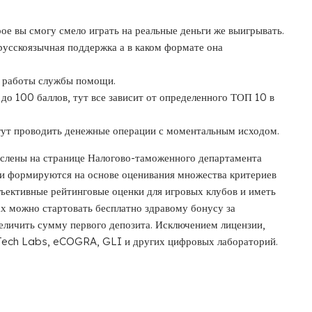
ое вы смогу смело играть на реальные деньги же выигрывать.
 русскоязычная поддержка а в каком формате она
 работы службы помощи.
1 до 100 баллов, тут все зависит от определенного ТОП 10 в
гут проводить денежные операции с моментальным исходом.
ислены на странице Налогово-таможенного департамента
ги формируются на основе оценивания множества критериев
бъективные рейтинговые оценки для игровых клубов и иметь
х можно стартовать бесплатно здравому бонусу за
величить сумму первого депозита. Исключением лицензии,
iTech Labs, eCOGRA, GLI и других цифровых лабораторий.