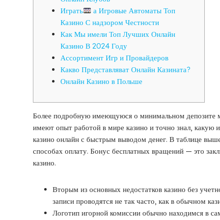
Играть
а Игровые Автоматы Топ
Казино С надзором Честности
Как Мы имели Топ Лучших Онлайн
Казино В 2024 Году
Ассортимент Игр и Провайдеров
Какво Представляват Онлайн Казината?
Онлайн Казино в Польше
Более подробную имеющуюся о минимальном депозите мо
имеют опыт работой в мире казино и точно знал, какую
казино онлайн с быстрым выводом денег. В таблице выше
способах оплату. Бонус бесплатных вращений — это закл
казино.
Вторым из основных недостатков казино без учетно
записи проводятся не так часто, как в обычном каз
Логотип игорной комиссии обычно находимся в сам