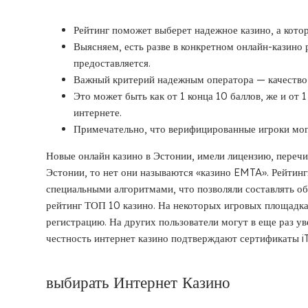
Рейтинг поможет выберет надежное казино, а котор
Выясняем, есть разве в конкретном онлайн-казино
предоставляется.
Важный критерий надежным оператора — качество
Это может быть как от 1 конца 10 баллов, же и от 
интернете.
Примечательно, что верифицированные игроки мо
Новые онлайн казино в Эстонии, имели лицензию, переч
Эстонии, то нет они называются «казино EMTA». Рейтин
специальными алгоритмами, что позволяли составлять о
рейтинг ТОП 10 казино. На некоторых игровых площадка
регистрацию. На других пользователи могут в еще раз у
честность интернет казино подтверждают сертификаты 
выбирать Интернет Казино