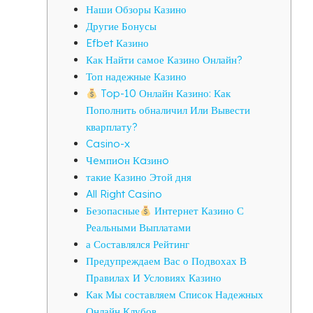
Наши Обзоры Казино
Другие Бонусы
Efbet Казино
Как Найти самое Казино Онлайн?
Топ надежные Казино
Top-10 Онлайн Казино: Как
Пополнить обналичил Или Вывести
кварплату?
Casino-x
Чeмпиoн Кaзинo
такие Казино Этой дня
All Right Casino
Безопасные
Интернет Казино С
Реальными Выплатами
а Составлялся Рейтинг
Предупреждаем Вас о Подвохах В
Правилах И Условиях Казино
Как Мы составляем Список Надежных
Онлайн Клубов