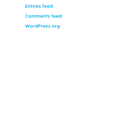
Entries feed
Comments feed
WordPress.org