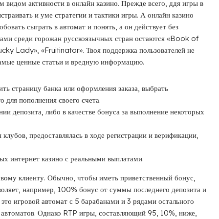
видом активности в онлайн казино. Прежде всего, ддя игры в
страивать и уме стратегии и тактики игры. А онлайн казино
бовать сыграть в автомат и понять, а он действует без
тами среди горожан русскоязычных стран остаются «Book of
ky Lady», «Fruitinator». Твоя поддержка пользователей не
амые ценные статьи и вредную информацию.
ить страницу банка или оформления заказа, выбрать
о для пополнения своего счета.
ии депозита, либо в качестве бонуса за выполнение некоторых
клубов, предоставлялась в ходе регистрации и верификации,
ых интернет казино с реальными выплатами.
вому клиенту. Обычно, чтобы иметь приветственный бонус,
воляет, например, 100% бонус от суммы последнего депозита и
это игровой автомат с 5 барабанами и 3 рядами остального
 автоматов. Однако RTP игры, составляющий 95, 10%, ниже,