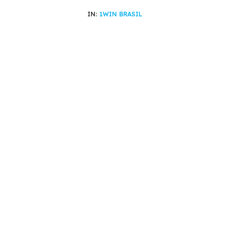
IN:
1WIN BRASIL