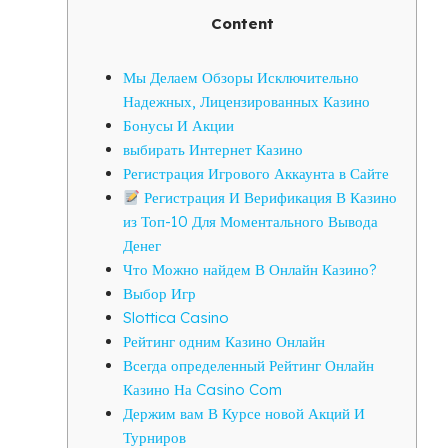
Content
Мы Делаем Обзоры Исключительно
Надежных, Лицензированных Казино
Бонусы И Акции
выбирать Интернет Казино
Регистрация Игрового Аккаунта в Сайте
Регистрация И Верификация В Казино
из Топ-10 Для Моментального Вывода
Денег
Что Можно найдем В Онлайн Казино?
Выбор Игр
Slottica Casino
Рейтинг одним Казино Онлайн
Всегда определенный Рейтинг Онлайн
Казино На Casino Com
Держим вам В Курсе новой Акций И
Турниров