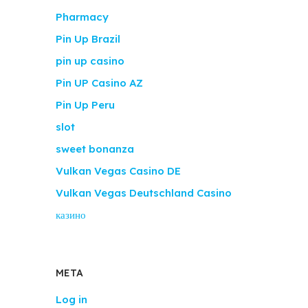
Pharmacy
Pin Up Brazil
pin up casino
Pin UP Casino AZ
Pin Up Peru
slot
sweet bonanza
Vulkan Vegas Casino DE
Vulkan Vegas Deutschland Casino
казино
META
Log in