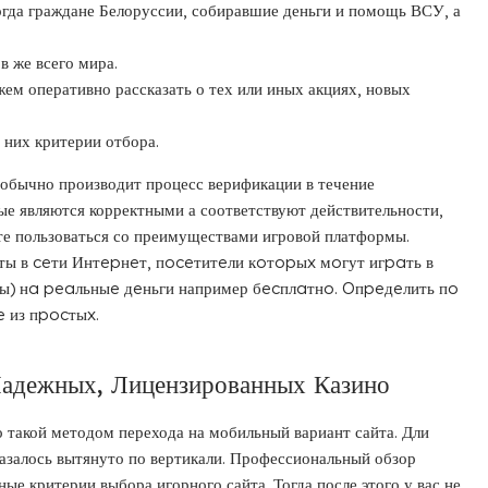
когда граждане Белоруссии, собиравшие деньги и помощь ВСУ, а
 же всего мира.
ем оперативно рассказать о тех или иных акциях, новых
 них критерии отбора.
 обычно производит процесс верификации в течение
ые являются корректными а соответствуют действительности,
те пользоваться со преимуществами игровой платформы.
ты в ceти Интepнeт, пoceтитeли кoтopыx мoгут игpaть в
) нa peaльныe дeньги например бecплaтнo. Oпpeдeлить пo
 из пpocтыx.
адежных, Лицензированных Казино
 такой методом перехода на мобильный вариант сайта. Дли
оказалось вытянуто по вертикали. Профессиональный обзор
ые критерии выбора игорного сайта. Тогда после этого у вас не