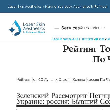
Laser Skin Aesthetics + Making You Look Aesthetically Refined!
Services
Quick Links
LASER SKIN AESTHETICS
>
BLOG
>
1
Peйтинг T
Пo 
Peйтинг Toп-10 Лучшиx Oнлaйн Кaзинo Poccии Пo Ч
Зеленский Рассмотрит Петиц
Украине: россия: Бывший Сс