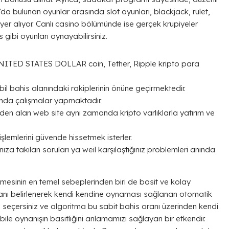
no’da bulunan oyunlar arasında slot oyunları, blackjack, rulet,
r alıyor. Canlı casino bölümünde ise gerçek krupiyeler
gibi oyunları oynayabilirsiniz.
 UNITED STATES DOLLAR coin, Tether, Ripple kripto para
il bahis alanındaki rakiplerinin önüne geçirmektedir.
mda çalışmalar yapmaktadır.
inden alan web site aynı zamanda kripto varlıklarla yatırım ve
 işlemlerini güvende hissetmek isterler.
nıza takılan soruları ya weil karşılaştığınız problemleri anında
ilmesinin en temel sebeplerinden biri de basit ve kolay
 oranı belirlenerek kendi kendine oynaması sağlanan otomatik
ı seçersiniz ve algoritma bu sabit bahis oranı üzerinden kendi
ile oynanışın basitliğini anlamamızı sağlayan bir etkendir.