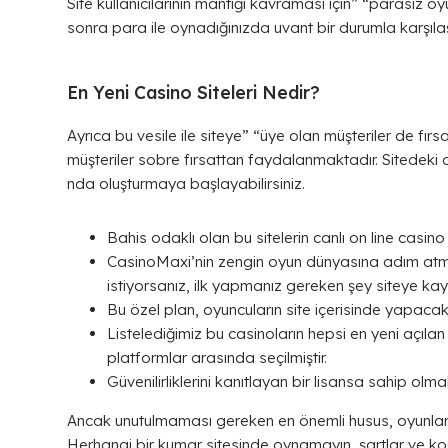
Site kullanıcılarının mantığı kavraması için” “parası
sonra para ile oynadığınızda uvant bir durumla karşıla
En Yeni Casino Siteleri Nedir?
Ayrıca bu vesile ile siteye” “üye olan müşteriler de fır
müşteriler sobre fırsattan faydalanmaktadır. Sitedeki d
nda oluşturmaya başlayabilirsiniz.
Bahis odaklı olan bu sitelerin canlı on line casino
CasinoMaxi’nin zengin oyun dünyasına adım at
istiyorsanız, ilk yapmanız gereken şey siteye kay
Bu özel plan, oyuncuların site içerisinde yapacakl
Listelediğimiz bu casinoların hepsi en yeni açılan
platformlar arasında seçilmiştir.
Güvenilirliklerini kanıtlayan bir lisansa sahip olmal
Ancak unutulmaması gereken en önemli husus, oyunların 
Herhangi bir kumar sitesinde oynamayın, şartlar ve koşu