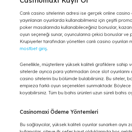
Casinomaxi Kayıt Ol
Canlı casino sitelerinin adresi ise gerçek online casino
yayınlanan oyunlarda kullanabilmeniz için çeşitli promo
poker masalarında kullanabileceğiniz bonuslar, kazanç po
oyun seçeneği sunar, oyuncularına çekici bonuslar ve pr
Krupiyerler tarafından yönetilen canlı casino oyunları
mostbet giriş
.
Genellikle, müşterilere yüksek kaliteli grafiklere sahip 
sitelerde ayrıca para yatırmadan önce slot oyunlarını d
casino sitelerini bu bölümde bulabilirsiniz. Bu siteler
empieza farklı oyun seçenekleri sunmaktadır. Böylece 
koyabilirsiniz. Tüm bu bahis ürünleri uzun süreli bahis
Casinomaxi Ödeme Yöntemleri
Bu sağlayıcılar, yüksek kaliteli oyunlar sunarken aynı
kullanıcılar, siteye ilk sefer kayıt olduklarında hoş ge