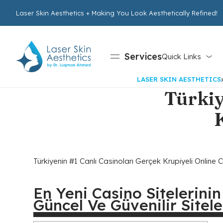
Laser Skin Aesthetics + Making You Look Aesthetically Refined!
Services
Quick Links
LASER SKIN AESTHETICS
Türkiy
Türkiyenin #1 Canlı Casinoları Gerçek Krupiyeli Online C
En Yeni Casino Sitelerinin
Güncel Ve Güvenilir Sitele