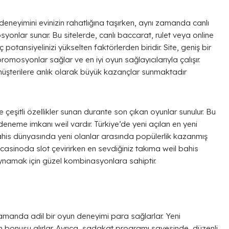
 deneyimini evinizin rahatlığına taşırken, aynı zamanda canlı
syonlar sunar. Bu sitelerde, canlı baccarat, rulet veya online
tansiyelinizi yükselten faktörlerden biridir. Site, geniş bir
omosyonlar sağlar ve en iyi oyun sağlayıcılarıyla çalışır.
 müşterilere anlık olarak büyük kazançlar sunmaktadır
ve çeşitli özellikler sunan durante son çıkan oyunlar sunulur. Bu
eneme imkanı weil vardır. Türkiye’de yeni açılan en yeni
, bahis dünyasında yeni olanlar arasında popülerlik kazanmış
casinoda slot çevirirken en sevdiğiniz takıma weil bahis
 oynamak için güzel kombinasyonlara sahiptir.
 zamanda adil bir oyun deneyimi para sağlarlar. Yeni
ldin bonusu alırlar. Ayrıca, sadakat programı sayesinde, düzenli