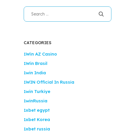
CATEGORIES
1Win AZ Casino
1Win Brasil
1win India
1WIN Official In Russia
1win Turkiye
1winRussia
1xbet egypt
1xbet Korea
1xbet russia