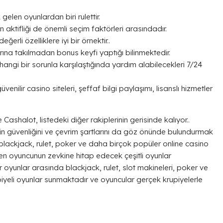
gelen oyunlardan biri rulettir.
n aktifliği de önemli seçim faktörleri arasındadır.
erli özelliklere iyi bir örnektir..
arına takılmadan bonus keyfi yaptığı bilinmektedir.
rhangi bir sorunla karşılaştığında yardım alabilecekleri 7/24
venilir casino siteleri, şeffaf bilgi paylaşımı, lisanslı hizmetler
Cashalot, listedeki diğer rakiplerinin gerisinde kalıyor..
nin güvenliğini ve çevrim şartlarını da göz önünde bulundurmak
blackjack, rulet, poker ve daha birçok popüler online casino
en oyuncunun zevkine hitap edecek çeşitli oyunlar
yunlar arasında blackjack, rulet, slot makineleri, poker ve
rupiyeli oyunlar sunmaktadır ve oyuncular gerçek krupiyelerle