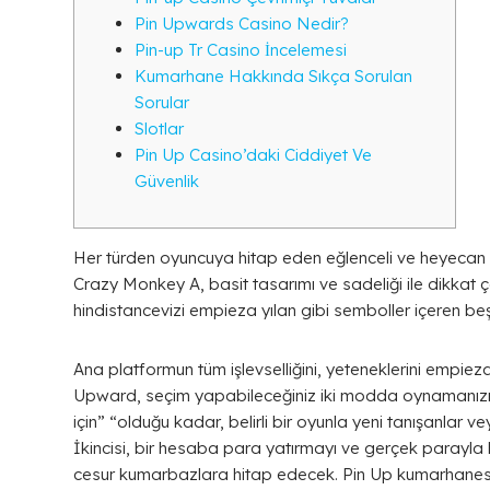
Pin Upwards Casino Nedir?
Pin-up Tr Casino İncelemesi
Kumarhane Hakkında Sıkça Sorulan
Sorular
Slotlar
Pin Up Casino’daki Ciddiyet Ve
Güvenlik
Her türden oyuncuya hitap eden eğlenceli ve heyecan ve
Crazy Monkey A, basit tasarımı ve sadeliği ile dikkat ç
hindistancevizi empieza yılan gibi semboller içeren b
Ana platformun tüm işlevselliğini, yeteneklerini empieza 
Upward, seçim yapabileceğiniz iki modda oynamanızı s
için” “olduğu kadar, belirli bir oyunla yeni tanışanlar ve
İkincisi, bir hesaba para yatırmayı ve gerçek parayla 
cesur kumarbazlara hitap edecek. Pin Up kumarhanesin