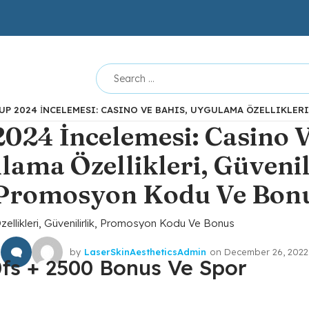
 UP 2024 İNCELEMESI: CASINO VE BAHIS, UYGULAMA ÖZELLIKLE
2024 İncelemesi: Casino V
ama Özellikleri, Güvenil
Promosyon Kodu Ve Bon
ellikleri, Güvenilirlik, Promosyon Kodu Ve Bonus
by
LaserSkinAestheticsAdmin
on
December 26, 2022
0fs + 2500 Bonus Ve Spor