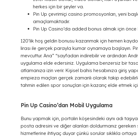
herkes için bir şeyler va.
Pin Up çevrimiçi casino promosyonları, yeni başl
amaçlamaktadır.
Pin Up Casino’da added bonus almak için önce b
120’lik hoş geldin bonusu kazanmak için hemen kaydol
lirası ile gerçek parayla kumar oynamaya başlayın. P
mevcuttur. Ana” “sayfadan indirebilir ve ardından Andr
uygulama elde edersiniz. Uygulama benzersiz bir tasarı
atlamanıza izin verir. Kişisel bahis hesabınıza giriş ya
empieza maçları gerçek zamanlı olarak takip edebilirle
tahmin edilen spor sonuçları için kazanç elde etmek iç
Pin Up Casino’dan Mobil Uygulama
Bunu yapmak için, portalın köşesindeki aynı adı taşıyan
posta adresini ve diğer alanları doldurmanız gereken st
hizmetlerine ihtiyaç duyar çünkü sorular sıklıkla ortay