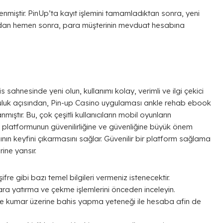
nmiştir. PinUp’ta kayıt işlemini tamamladıktan sonra, yeni
Bundan hemen sonra, para müşterinin mevduat hesabına
 sahnesinde yeni olun, kullanımı kolay, verimli ve ilgi çekici
mluluk açısından, Pin-up Casino uygulaması ankle rehab ebook
tır. Bu, çok çeşitli kullanıcıların mobil oyunların
, platformunun güvenilirliğine ve güvenliğine büyük önem
ının keyfini çıkarmasını sağlar. Güvenilir bir platform sağlama
rine yansır.
şifre gibi bazı temel bilgileri vermeniz istenecektir.
 para yatırma ve çekme işlemlerini önceden inceleyin.
ve kumar üzerine bahis yapma yeteneği ile hesaba afin de