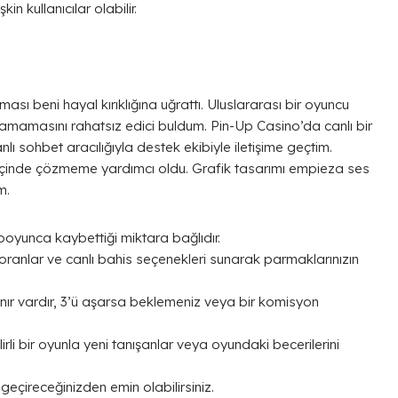
in kullanıcılar olabilir.
ı beni hayal kırıklığına uğrattı. Uluslararası bir oyuncu
nılamamasını rahatsız edici buldum. Pin-Up Casino’da canlı bir
ı sohbet aracılığıyla destek ekibiyle iletişime geçtim.
a içinde çözmeme yardımcı oldu. Grafik tasarımı empieza ses
m.
 boyunca kaybettiği miktara bağlıdır.
 oranlar ve canlı bahis seçenekleri sunarak parmaklarınızın
ınır vardır, 3’ü aşarsa beklemeniz veya bir komisyon
lirli bir oyunla yeni tanışanlar veya oyundaki becerilerini
 geçireceğinizden emin olabilirsiniz.