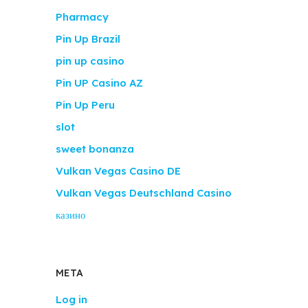
Pharmacy
Pin Up Brazil
pin up casino
Pin UP Casino AZ
Pin Up Peru
slot
sweet bonanza
Vulkan Vegas Casino DE
Vulkan Vegas Deutschland Casino
казино
META
Log in