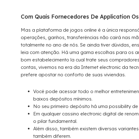
Com Quais Fornecedores De Application Os
Mas a plataforma de jogos online é a única responsá
operações, ganhos, transferências não cairá nas mã
totalmente no ano de nós. Se ainda tiver dúvidas, e
leia com atenção. Há uma gama escolhas para os ama
bom estabelecimento la cual trate seus compradores 
contas, vivemos na era da Internet electronic da te
prefere apostar no conforto de suas viviendas.
Você pode acessar todo o melhor entretenime
baixos depósitos mínimos.
No seu primeiro depósito há uma possibility de 
Em qualquer cassino electronic digital de renom
o pilar fundamental.
Além disso, também existem diversas variantes 
também diferem.