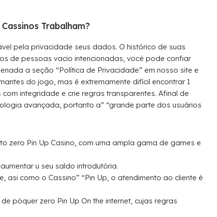
 Cassinos Trabalham?
vel pela privacidade seus dados. O histórico de suas
os de pessoas vacio intencionadas, você pode confiar
nsenada a seção “Política de Privacidade” em nosso site e
ntes do jogo, mas é extremamente difícil encontrar 1
com integridade e crie regras transparentes. Afinal de
cnologia avançada, portanto a” “grande parte dos usuários
nto zero Pin Up Casino, com uma ampla gama de games e
aumentar u seu saldo introdutória.
e, asi como o Cassino” “Pin Up, o atendimento ao cliente é
de pôquer zero Pin Up On the internet, cujas regras