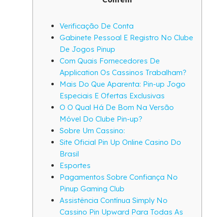
Verificação De Conta
Gabinete Pessoal E Registro No Clube
De Jogos Pinup
Com Quais Fornecedores De
Application Os Cassinos Trabalham?
Mais Do Que Aparenta: Pin-up Jogo
Especiais E Ofertas Exclusivas
O O Qual Há De Bom Na Versão
Móvel Do Clube Pin-up?
Sobre Um Cassino:
Site Oficial Pin Up Online Casino Do
Brasil
Esportes
Pagamentos Sobre Confiança No
Pinup Gaming Club
Assistência Contínua Simply No
Cassino Pin Upward Para Todas As