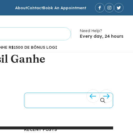
About
Contact
Book An Appointment
Need Help?
Every day, 24 hours
ANHE R$1500 DE BÔNUS LOGI
sil Ganhe
RECENT POSTS