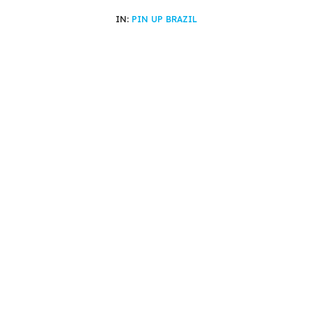
IN:
PIN UP BRAZIL