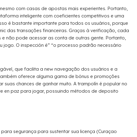
mesmo com casas de apostas mais experientes. Portanto,
taforma inteligente com coeficientes competitivos e uma
Isso é bastante importante para todos os usuários, porque
nic das transações financeiras. Graças à verificação, cada
s e não pode acessar as conta de outras gente. Portanto,
ar u jogo. O inspección é” “o processo padrão necessário
igável, que facilita a new navegação dos usuários e a
Up também oferece alguma gama de bônus e promoções
r suas chances de ganhar muito. A trampolín é popular no
e en paz para jogar, possuindo métodos de deposito
es para segurança para sustentar sua licença (Curaçao