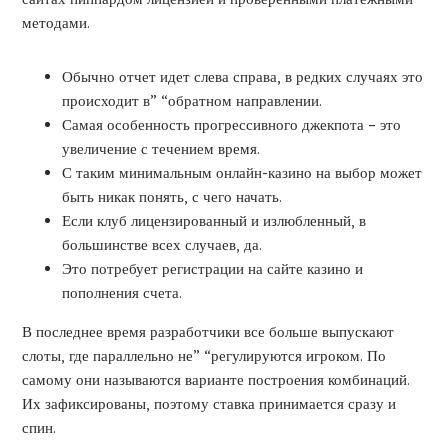
методами.
Обычно отчет идет слева справа, в редких случаях это
происходит в” “обратном направлении.
Самая особенность прогрессивного джекпота – это
увеличение с течением время.
С таким минимальным онлайн-казино на выбор может
быть никак понять, с чего начать.
Если клуб лицензированный и излюбленный, в
большинстве всех случаев, да.
Это потребует регистрации на сайте казино и
пополнения счета.
В последнее время разработчики все больше выпускают
слоты, где параллельно не” “регулируются игроком. По
самому они называются варианте построения комбинаций.
Их зафиксированы, поэтому ставка принимается сразу и
спин.