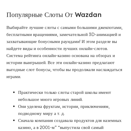
Популярные Слоты От Wazdan
Выбирайте лучшие слоты с самыми большими джекпотами,
бесплатными вращениями, замечательной 3D-анимацией и
захватывающие бонусными раундами! И этом разделе вы
найдете виды и особенности лучших онлайн-слотов.
Система рейтинга онлайн-казино основана на обзорах и
истории выигрышей. Все эти онлайн-казино предлагают
выгодные слот бонусы, чтобы вы продолжали наслаждаться
играми.
Практически только слоты старой школы имеют
небольшое много игровых линий.
Они уделена фруктам, истории, приключениям,
подводному миру а т. д.
Сначала компания создавала продуктов для наземных
казино, а в 2001-м” “выпустила свой самый