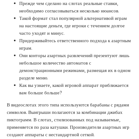
Прежде чем сделано на слотах реальные ставки,
необходимо согласовываться несколько нюансов.
Такой формат стал популярной альтернативой играм
на настоящие деньги, где игроки с течением долгое
часто уходят и минус.
Придерживайтесь ответственного подхода к азартным
играм.
Они конторы азартных развлечений презентуют лишь
небольшое количество автоматов с
демонстрационными режимами, размещая их в одном
разделе меню.
Как вы узнаете, какой игровой аппарат приближается
вам больше больше?
В видеослотах этого типа используются барабаны с рядами
символов. Выигрыши полагаются за комбинации джибах
пиктограмм. В слотах, стилизованных под называемые,
применяется по раза катушки. Производители азартных игр
создают аппараты с нестандартной сеткой.