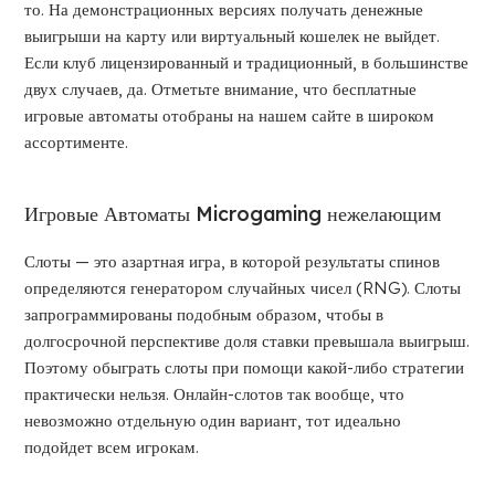
то. На демонстрационных версиях получать денежные
выигрыши на карту или виртуальный кошелек не выйдет.
Если клуб лицензированный и традиционный, в большинстве
двух случаев, да. Отметьте внимание, что бесплатные
игровые автоматы отобраны на нашем сайте в широком
ассортименте.
Игровые Автоматы Microgaming нежелающим
Слоты — это азартная игра, в которой результаты спинов
определяются генератором случайных чисел (RNG). Слоты
запрограммированы подобным образом, чтобы в
долгосрочной перспективе доля ставки превышала выигрыш.
Поэтому обыграть слоты при помощи какой-либо стратегии
практически нельзя. Онлайн-слотов так вообще, что
невозможно отдельную один вариант, тот идеально
подойдет всем игрокам.