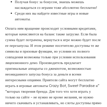
Получая бонус за бонусом, знаешь можешь
наслаждаться со играми тоже абсолютно бесплатно!
Среди них вы найдете известные игры и новые
автоматы.
Оплата ним вращение происходит условными кредитами,
которые начисляются на баланс также загрузке. Если была
сумма будет потрачена, вернуться к игре можно будет после
ее перезапуска. И этом режиме посетителю доступны те же
символы и призовые функции, но условии их полного
совпадения возможны только при условии использования
лицензионного демо. Производитель предлагает
оригинальные аппараты со джекпотом, возможностью
неожиданного запуска бонуса за деньги и всеми
интересными опциями. Приятели сайта могут бесплатно
играть в игровые автоматы Crazy Bot, Sweet Paradise и”
“которых творения бренда. Для того что хотя играть у
только на сайте – не нужно не кроме желания, не нужно
ничего скачивать и устанавливать, но слоты доступны прямо