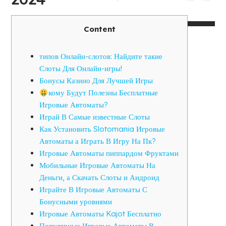
Content
IN:
BLOG
типов Онлайн-слотов: Найдите такие
Слоты Для Онлайн-игры!
Бонусы Казино Для Лучшей Игры
кому Будут Полезны Бесплатные
Игровые Автоматы?
Играй В Самые известные Слоты
Как Установить Slotomania Игровые
Автоматы а Играть В Игру На Пк?
Игровые Автоматы пиппардом Фруктами
Мобильные Игровые Автоматы На
Деньги, а Скачать Слоты и Андроид
Играйте В Игровые Автоматы С
Бонусными уровнями
Игровые Автоматы Kajot Бесплатно
Популярные Игровые Автоматы В