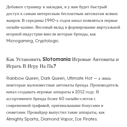
Добавьте страницу в закладки, и у вам будет быстрый
доступ к самым интересным бесплатным автоматам всяких
жанров. В середины 1990-х годов начал появляться первые
онлайн-казино. Весомый вклад в формирование виртуальной
игорной индустрии внесли которые бренды, как
Microgaming, Cryptologic.
Как Установить Slotomania Игровые Автоматы и
Играть В Игру На Пк?
Rainbow Queen, Dark Queen, Ultimate Hot — а лишь
некоторые малоизвестные автоматы бренда. Производитель
начал создавать игровые аппараты в 2012 году. В
ассортименте бренда более 60 онлайн-слотов с
современной графикой, оригинальными бонусами и
сюжетами. Провайдер выпустил такие аппараты, как
Almighty Sparta, Diamond Vapor, Ice Pirates.