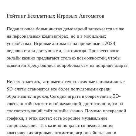
Рейтинг Бесплатных Игровых Автоматов
Подавляющее большинство демоверсий запускается не же
на персональных компьютерах, но и в мобильных
устройствах. Игровые автоматы на приличные в 2024
недавно стали доступными, как никогда. Прогрессивные
онлайн казино предлагают столько возможностей, чтобы
всякий интересующийся попробовал сам на поприще азарта.
Нельзя отметить, что высокотехнологичные и динамичные
3D-слоты становятся все более популярными среди
обративших игроков. Сегодня играть в современные 3D-
слоты онлайн может иной желающий, достаточно идти на
соответствующий сайт онлайн-казино. Помимо прекрасной
графики, в этих слотах есть хорошее музыкальное
сопровождение. Так казино понравится нежелающим
классических игровых автоматов, игр онлайн-казино и