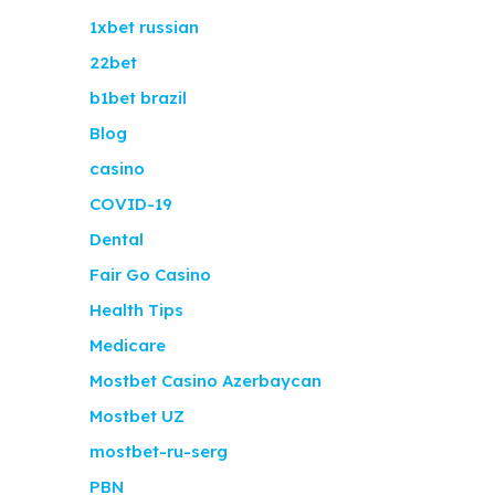
1xbet russian
22bet
b1bet brazil
Blog
casino
COVID-19
Dental
Fair Go Casino
Health Tips
Medicare
Mostbet Casino Azerbaycan
Mostbet UZ
mostbet-ru-serg
PBN