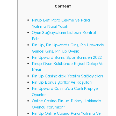
Content
Pinup Bet: Para Çekme Ve Para
Yatırma Nasıl Yapılır
Oyun Sağlayıcıların Listesini Kontrol
Edin
Pin Up, Pin Upwards Giriş, Pin Upwards
Güncel Giriş, Pin Up Üyelik
Pin Upward Bahis: Spor Bahisleri 2022
Pinup Oyun Kulübünde Kişisel Dolap Ve
Kayıt
Pin Up Casino’daki Yazılım Sağlayıcıları
Pin Up Bonus Şartlar Ve Koşulları
Pin Upward Casino’da Canlı Krupiye
Oyunları
Online Casino Pin-up Turkey Hakkında
Oyuncu Yorumları”
Pin Up Online Casino Para Yatırma Ve