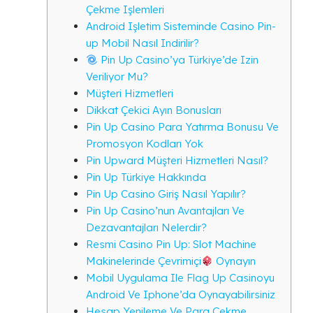
Çekme Işlemleri
Android Işletim Sisteminde Casino Pin-
up Mobil Nasıl Indirilir?
Pin Up Casino’ya Türkiye’de Izin
Veriliyor Mu?
Müşteri Hizmetleri
Dikkat Çekici Ayın Bonusları
Pin Up Casino Para Yatırma Bonusu Ve
Promosyon Kodları Yok
Pin Upward Müşteri Hizmetleri Nasıl?
Pin Up Türkiye Hakkında
Pin Up Casino Giriş Nasıl Yapılır?
Pin Up Casino’nun Avantajları Ve
Dezavantajları Nelerdir?
Resmi Casino Pin Up: Slot Machine
Makinelerinde Çevrimiçi
Oynayın
Mobil Uygulama Ile Flag Up Casinoyu
Android Ve Iphone’da Oynayabilirsiniz
Hesap Yenileme Ve Para Çekme