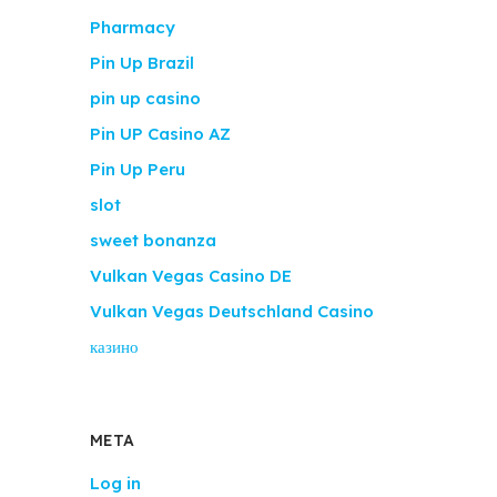
Pharmacy
Pin Up Brazil
pin up casino
Pin UP Casino AZ
Pin Up Peru
slot
sweet bonanza
Vulkan Vegas Casino DE
Vulkan Vegas Deutschland Casino
казино
META
Log in