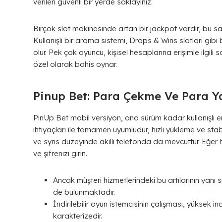
verileri güvenli bir yerde saklayınız.
Birçok slot makinesinde artan bir jackpot vardır, bu s
Kullanışlı bir arama sistemi, Drops & Wins slotları gib
olur. Pek çok oyuncu, kişisel hesaplarına erişimle ilgi
özel olarak bahis oynar.
Pinup Bet: Para Çekme Ve Para Ya
PinUp Bet mobil versiyon, ana sürüm kadar kullanışlı 
ihtiyaçları ile tamamen uyumludur, hızlı yükleme ve stab
ve syns düzeyinde akıllı telefonda da mevcuttur. Eğer hal
ve şifrenizi girin.
Ancak müşteri hizmetlerindeki bu artılarının yanı s
de bulunmaktadır.
İndirilebilir oyun istemcisinin çalışması, yüksek 
karakterizedir.