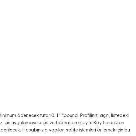
inimum ödenecek tutar 0. 1″ “pound. Profilinizi açın, listedeki
 için uygulamayı seçin ve talimatları izleyin. Kayıt olduktan
önderilecek. Hesabınızla yapılan sahte işlemleri önlemek için bu