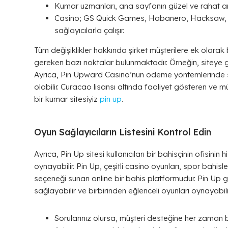
Kumar uzmanları, ana sayfanın güzel ve rahat arayüz
Casino; GS Quick Games, Habanero, Hacksaw, I
sağlayıcılarla çalışır.
Tüm değişiklikler hakkında şirket müşterilere ek olarak
gereken bazı noktalar bulunmaktadır. Örneğin, siteye gi
Ayrıca, Pin Upward Casino’nun ödeme yöntemlerinde sın
olabilir. Curacao lisansı altında faaliyet gösteren ve m
bir kumar sitesiyiz
pin up
.
Oyun Sağlayıcıların Listesini Kontrol Edin
Ayrıca, Pin Up sitesi kullanıcıları bir bahisçinin ofisinin 
oynayabilir. Pin Up, çeşitli casino oyunları, spor bahis
seçeneği sunan online bir bahis platformudur. Pin Up gü
sağlayabilir ve birbirinden eğlenceli oyunları oynayabilir
Sorularınız olursa, müşteri desteğine her zaman b