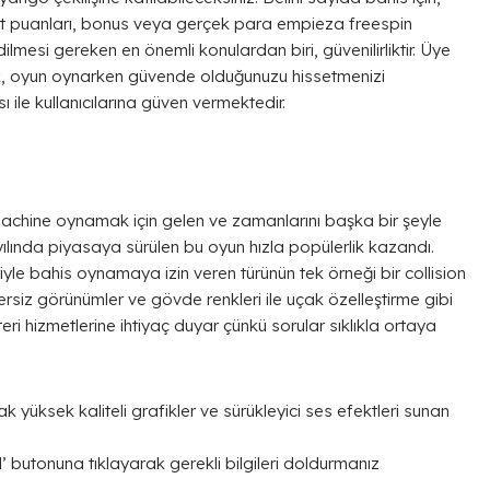
akat puanları, bonus veya gerçek para empieza freespin
ilmesi gereken en önemli konulardan biri, güvenilirliktir. Üye
mek, oyun oynarken güvende olduğunuzu hissetmenizi
sı ile kullanıcılarına güven vermektedir.
 machine oynamak için gelen ve zamanlarını başka bir şeyle
ılında piyasaya sürülen bu oyun hızla popülerlik kazandı.
riyle bahis oynamaya izin veren türünün tek örneği bir collision
siz görünümler ve gövde renkleri ile uçak özelleştirme gibi
teri hizmetlerine ihtiyaç duyar çünkü sorular sıklıkla ortaya
 yüksek kaliteli grafikler ve sürükleyici ses efektleri sunan
’ butonuna tıklayarak gerekli bilgileri doldurmanız