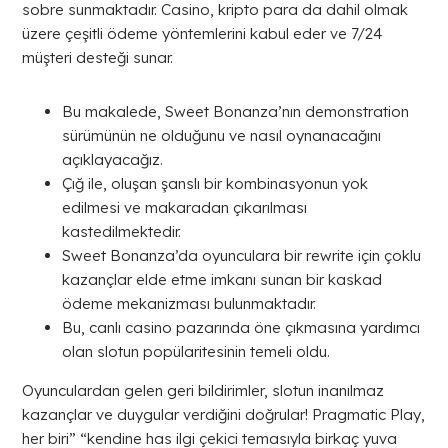
sobre sunmaktadır. Casino, kripto para da dahil olmak
üzere çeşitli ödeme yöntemlerini kabul eder ve 7/24
müşteri desteği sunar.
Bu makalede, Sweet Bonanza’nın demonstration
sürümünün ne olduğunu ve nasıl oynanacağını
açıklayacağız.
Çığ ile, oluşan şanslı bir kombinasyonun yok
edilmesi ve makaradan çıkarılması
kastedilmektedir.
Sweet Bonanza’da oyunculara bir rewrite için çoklu
kazançlar elde etme imkanı sunan bir kaskad
ödeme mekanizması bulunmaktadır.
Bu, canlı casino pazarında öne çıkmasına yardımcı
olan slotun popülaritesinin temeli oldu.
Oyunculardan gelen geri bildirimler, slotun inanılmaz
kazançlar ve duygular verdiğini doğrular! Pragmatic Play,
her biri” “kendine has ilgi çekici temasıyla birkaç yuva