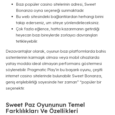
Bazı popüler casino sitelerinin adresi, Sweet
Bonanza oyna seçeneği sunmaktadır.
Bu web sitesindeki bağlantılardan herhangi birini
takip ederseniz, um siteye yönlendirileceksiniz.
Çok fazla eğlence, hatta kazanmanın getirdiği
heyecan bazı bireylerde zorlayıcı davranışları
tetikleyebilir.
Dezavantajlar olarak, oyunun bazı platformlarda bahis
sistemlerinin karmaşık olması veya mobil cihazlarda
yatay modda ideal olmayan performans göstermesi
söylenebilir. Pragmatic Play’in bu başarılı oyunu, çeşitli
internet casino sitelerinde bulunabilir. Sweet Bonanza,
geniş erişilebilirliği sayesinde her zaman” “popüler bir
seçenektir.
Sweet Paz Oyununun Temel
Farklılıkları Ve Özellikleri