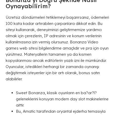
Oynayabilirim?
Ücretsiz döndürmeleri tetiklemeyi başarırsanız, ödemeleri
100 kata kadar artırabilen çarpanlara dikkat edin. Bu
siteyi kullanarak, deneyiminizi geliştirmemize yardımcı
olmak için çerezlerin, IP adresinin ve konum verilerinin
kullanılmasına izin vermiş olursunuz. Bonanza Video
games web sitesi bilgilendirme amaçlıdır ve pra için oyun
yürütmez. Materyallerin tamamen ya da kısmen
kopyalanması ancak editörlerin yazılı izni ile mümkündür.
Oyuncular, istedikleri herhangi bir zamanda oynanışı
değiştirmek isteyenler için bir artı olarak, bonus satın
alabilirler.
Sweet Bonanza, klasik oyunların en ba?ar?l?
geleneklerini koruyan modern day slot makinelerine
aittir.
Bu, Amatic tarafından oryantal ejderha temasıyla