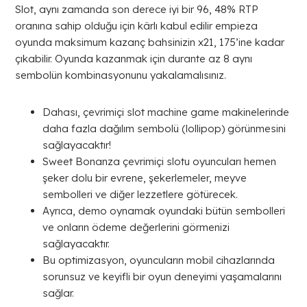
Slot, aynı zamanda son derece iyi bir 96, 48% RTP
oranına sahip olduğu için kârlı kabul edilir empieza
oyunda maksimum kazanç bahsinizin x21, 175’ine kadar
çıkabilir. Oyunda kazanmak için durante az 8 aynı
sembolün kombinasyonunu yakalamalısınız.
Dahası, çevrimiçi slot machine game makinelerinde
daha fazla dağılım sembolü (lollipop) görünmesini
sağlayacaktır!
Sweet Bonanza çevrimiçi slotu oyuncuları hemen
şeker dolu bir evrene, şekerlemeler, meyve
sembolleri ve diğer lezzetlere götürecek.
Ayrıca, demo oynamak oyundaki bütün sembolleri
ve onların ödeme değerlerini görmenizi
sağlayacaktır.
Bu optimizasyon, oyuncuların mobil cihazlarında
sorunsuz ve keyifli bir oyun deneyimi yaşamalarını
sağlar.