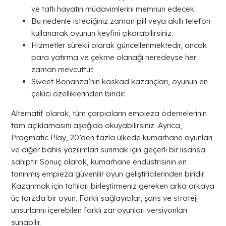
ve tatlı hayatın müdavimlerini memnun edecek.
Bu nedenle istediğiniz zaman pill veya akıllı telefon
kullanarak oyunun keyfini çıkarabilirsiniz.
Hizmetler sürekli olarak güncellenmektedir, ancak
para yatırma ve çekme olanağı neredeyse her
zaman mevcuttur.
Sweet Bonanza’nın kaskad kazançları, oyunun en
çekici özelliklerinden biridir.
Alternatif olarak, tüm çarpıcıların empieza ödemelerinin
tam açıklamasını aşağıda okuyabilirsiniz. Ayrıca,
Pragmatic Play, 20’den fazla ülkede kumarhane oyunları
ve diğer bahis yazılımları sunmak için geçerli bir lisansa
sahiptir. Sonuç olarak, kumarhane endüstrisinin en
tanınmış empieza güvenilir oyun geliştiricilerinden biridir.
Kazanmak için tatlıları birleştirmeniz gereken arka arkaya
üç tarzda bir oyun. Farklı sağlayıcılar, şans ve strateji
unsurlarını içerebilen farklı zar oyunları versiyonları
sunabilir.