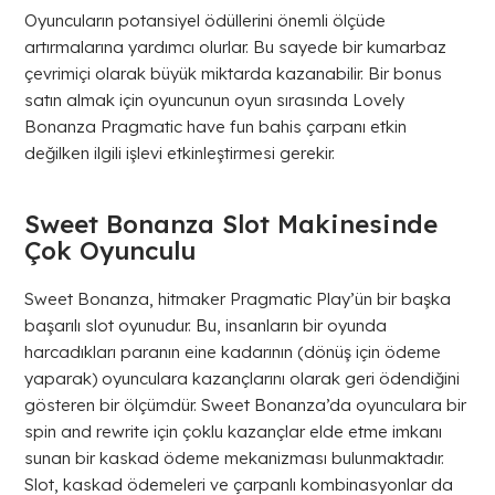
Oyuncuların potansiyel ödüllerini önemli ölçüde
artırmalarına yardımcı olurlar. Bu sayede bir kumarbaz
çevrimiçi olarak büyük miktarda kazanabilir. Bir bonus
satın almak için oyuncunun oyun sırasında Lovely
Bonanza Pragmatic have fun bahis çarpanı etkin
değilken ilgili işlevi etkinleştirmesi gerekir.
Sweet Bonanza Slot Makinesinde
Çok Oyunculu
Sweet Bonanza, hitmaker Pragmatic Play’ün bir başka
başarılı slot oyunudur. Bu, insanların bir oyunda
harcadıkları paranın eine kadarının (dönüş için ödeme
yaparak) oyunculara kazançlarını olarak geri ödendiğini
gösteren bir ölçümdür. Sweet Bonanza’da oyunculara bir
spin and rewrite için çoklu kazançlar elde etme imkanı
sunan bir kaskad ödeme mekanizması bulunmaktadır.
Slot, kaskad ödemeleri ve çarpanlı kombinasyonlar da