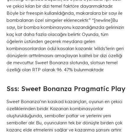
ve çekici kılan bir dizi temel faktöre dayanmaktadır.
Böyle bir freespin kullanıldığında, makaralara bir sayı ile
bombalanan özel simgeler eklenecektir.” “[newline]Bu
sayı, bir bomba kombinasyonu kazandığınızda gelirinizin
kaç kat daha fazla olacağını belirtir. Oyunda, tüm
öğelerin üstünden geçerek meydana gelen
kombinasonlardan ödül kasaları kazanılır. Wilds’lerin geri
dönüşlerin arttırılmasını amaçlayan kaliteli bir dizi özelliği
de mevcuttur. Sweet Bonanza slotunda, slotsun temel
özelliği olan RTP olarak 96. 47% bulunmaktadır.
Sss: Sweet Bonanza Pragmatic Play
Sweet Bonanza’nın kaskad kazançları, oyunun en çekici
özelliklerinden biridir. Kazanan kombinasyonlar
oluşturulduğunda, semboller patlar ve yerlerini yeni
semboller alır. Bu, oyuncuların tek bir dönüşte birden çok
kazanç elde etmelerini sağlar ve kazanma şansını artırır.