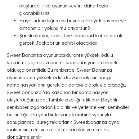
oluşturabilir ve oyunun keyfini daha fazla
çıkarabilirsiniz.
Hayalini kurduğun um büyük galibiyeti güvenceye
almanın bir yolunu mu arıyorsun?
Şanslı olanlar, bahsi five thousand kat artırarak
gerçek Jackpot’un sahibi olacaklar.
Sweet Bonanza oyununda durante yüksek ödülü
kazanmak için bazı önemli kombinasyonları bilmek
oldukça önemlidir. Bu rehberde, Sweet Bonanza
oyununda en yüksek ödülü kazanmak için hangi
kombinasyonların gereklidir detaylı olarak ele alacağız.
Sweet bonanzo ‘da kazanan bir kombinasyon
oluşturduğunuzda, Tumble özelliği tetiklenir. Başarılı
semboller ızgaradan kaldırılır ve yerlerine yeni semboller
belirir. Eğer bu yeni bir kazanç kombinasyonuyla
sonuçlanırsa, süreç tekrarlanır. Sweetbonanza oyna
makinesinin en iyi özelliği makaraları ve ücretsiz
döndürmeleridir.