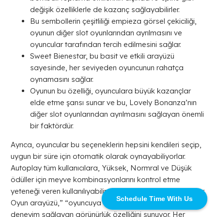
değişik özelliklerle de kazanç sağlayabilirler.
Bu sembollerin çeşitliliği empieza görsel çekiciliği,
oyunun diğer slot oyunlarından ayrılmasını ve
oyuncular tarafından tercih edilmesini sağlar.
Sweet Bienestar, bu basit ve etkili arayüzü
sayesinde, her seviyeden oyuncunun rahatça
oynamasını sağlar.
Oyunun bu özelliği, oyunculara büyük kazançlar
elde etme şansı sunar ve bu, Lovely Bonanza’nın
diğer slot oyunlarından ayrılmasını sağlayan önemli
bir faktördür.
Ayrıca, oyuncular bu seçeneklerin hepsini kendileri seçip,
uygun bir süre için otomatik olarak oynayabiliyorlar.
Autoplay tüm kullanıcılara, Yüksek, Normral ve Düşük
ödüller için meyve kombinasyonlarını kontrol etme
yeteneği veren kullanılıyabilir ve güvenilir arayüzü sunuyor.
Schedule Time With Us
Oyun arayüzü,” “oyuncuya üst seviye bir görsel ağırlıklı
deneyim sağlayan görünürlük özelliğini sunuyor. Her