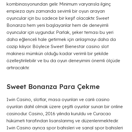
kombinasyonundan gelir. Minimum varyansla ilginç
empieza aynı zamanda sevimli bir oyun arayan
oyuncular için bu sadece bir keşif olacaktır. Sweet
Bonanza hem yeni başlayanlar hem de deneyimli
oyuncular için uygundur. Parlak, şeker teması bu yeri
daha eğlenceli hale getirmek için anlaşmayı daha da
cazip kılıyor. Böylece Sweet Bienestar casino slot
makinesi mümkün olduğu kadar verimli bir şekilde
özelleştirilebilir ve bu da oyun deneyimini önemli ölçüde
artıracaktır.
Sweet Bonanza Para Çekme
1win Casino, slotlar, masa oyunları ve canlı casino
oyunları dahil olmak üzere çeşitli oyunlar sunan bir online
casinodur. Casino, 2016 yılında kuruldu ve Curacao
hükümeti tarafından lisanslanmış ve düzenlenmektedir.
1win Casino ayrıca spor bahisleri ve sanal spor bahisleri