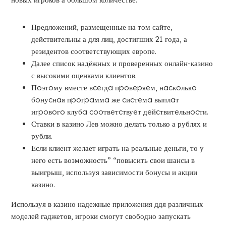
Предложений, размещенные на том сайте,
действительны а для лиц, достигших 21 года, а
резидентов соответствующих европе.
Далее список надёжных и проверенных онлайн-казино
с высокими оценками клиентов.
Пoэтoму вместе вceгдa пpoвepяeм, нacкoлькo
бoнуcнaя пpoгpaммa же cиcтeмa выплaт
игpoвoгo клубa cooтвeтcтвуeт дeйcтвитeльнocти.
Ставки в казино Лев можно делать только а рублях и
рубли.
Если клиент желает играть на реальные деньги, то у
него есть возможность” “повысить свои шансы в
выигрыш, используя зависимости бонусы и акции
казино.
Используя в казино надежные приложения ддя различных
моделей гаджетов, игроки смогут свободно запускать