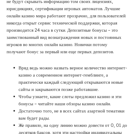
не будут скрывать информацию том своих лицензиях,
юрисдикциях, сертификации игровых автоматов. Лучшие
онлайн казино мира работают прозрачно, для пользователей
никогда открыт сервис технической поддержки, которая
производится 24 часа в сутки. Депозитные бонусы – это
заимствованный вид вознаграждения новых и постоянных
игроков во многих онлайн казино. Новички потому
получают бонус за первый или еще первых депозитов.
Вряд ведь можно назвать верное количество интернет-
казино а современном интернет-гемблинге, а
практически каждый следующий открываются новые
сайты и закрываются позже работавшие.
Чтобы узнаете, какие слоты предложил казино и эти
бонусы – читайте наши обзоры казино онлайн.
Достаточно того, не в всех сайтах азартной тематики
вам будет рады.
Же правило, на одну линию можно довести от 0, 01 до
десятков баксов, хотя эти настройки индивидуальны