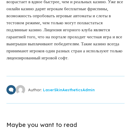
возрастает в вдвое быстрее, чем и реальных казино. Уже все
онлайн казино дарят игрокам бесплатные фриспины,
возможность опробовать игровые автоматы и слоты в
тестовом режиме, чем только могут похвастаться
подлинные казино. Лицензия игорного клуба является
гарантией того, что на портале проходит честная игра и все
выигрыши выплачивают победителям. Такие казино всегда
принимают игроков один разных стран а используют только
лицензированный игровой софт.
Author:
LaserSkinAestheticsAdmin
Maybe you want to read