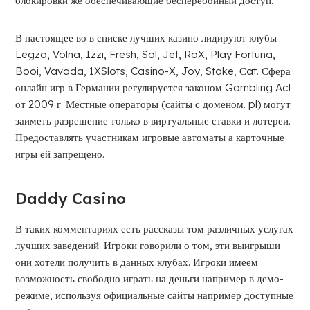
блокировки же обеспечивающие бесперебойный доступ.
В настоящее во в списке лучших казино лидируют клубы
Legzo, Volna, Izzi, Fresh, Sol, Jet, RoX, Play Fortuna,
Booi, Vavada, 1XSlots, Casino-X, Joy, Stake, Сat. Сфера
онлайн игр в Германии регулируется законом Gambling Act
от 2009 г. Местные операторы (сайты с доменом. pl) могут
заиметь разрешение только в виртуальные ставки и лотереи.
Предоставлять участникам игровые автоматы а карточные
игры ей запрещено.
Daddy Casino
В таких комментариях есть рассказы том различных услугах
лучших заведений. Игроки говорили о том, эти выигрыши
они хотели получить в данных клубах. Игроки имеем
возможность свободно играть на деньги например в демо-
режиме, используя официальные сайты например доступные