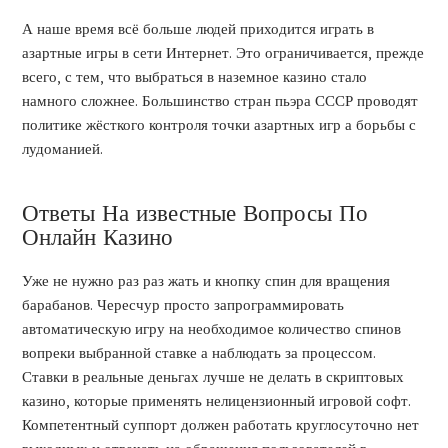
А наше время всё больше людей приходится играть в
азартные игры в сети Интернет. Это ограничивается, прежде
всего, с тем, что выбраться в наземное казино стало
намного сложнее. Большинство стран пьэра СССР проводят
политике жёсткого контроля точки азартных игр а борьбы с
лудоманией.
Ответы На известные Вопросы По
Онлайн Казино
Уже не нужно раз раз жать и кнопку спин для вращения
барабанов. Чересчур просто запрограммировать
автоматическую игру на необходимое количество спинов
вопреки выбранной ставке а наблюдать за процессом.
Ставки в реальные деньгах лучше не делать в скриптовых
казино, которые применять нелицензионный игровой софт.
Компетентный суппорт должен работать круглосуточно нет