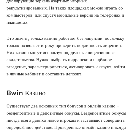
дублирующие зеркала азартных игорных
рекультивированных. На таких площадках можно играть со
компьютеров, или спустя мобильные версии на телефонах и
планшетах.
Это значит, только казино работает без лицензии, поскольку
только позволяет игроку проверить подлинность лицензии.
Них казино могут используя поддельные лицензионные
свидетельства. Нужно выбрать пиррански и надёжное
заведение, зарегистрироваться, активировать аккаунт, войти
в личные кабинет и составить депозит.
Bwin Казино
Существует два основных тип бонусов в онлайн казино –
бездепозитные и депозитные бонусы. Бездепозитные бонусы
иногда всего даются новое игрокам и заставляют совершить
определённое действие. Проверенные онлайн казино никогда