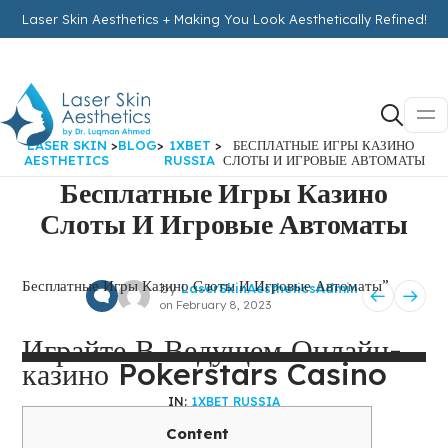
Laser Skin Aesthetics + Making You Look Aesthetically Refined!
LASER SKIN
>
BLOG
>
1XBET
>
БЕСПЛАТНЫЕ ИГРЫ КАЗИНО
AESTHETICS
RUSSIA
СЛОТЫ И ИГРОВЫЕ АВТОМАТЫ
Бесплатные Игры Казино
Слоты И Игровые Автоматы
Бесплатные Игры Казино Слоты И Игровые Автоматы”
by
LaserSkinAestheticsAdmin
on
February 8, 2023
Играйте В Ведущем Онлайн-
казино Pokerstars Casino
IN:
1XBET RUSSIA
Content