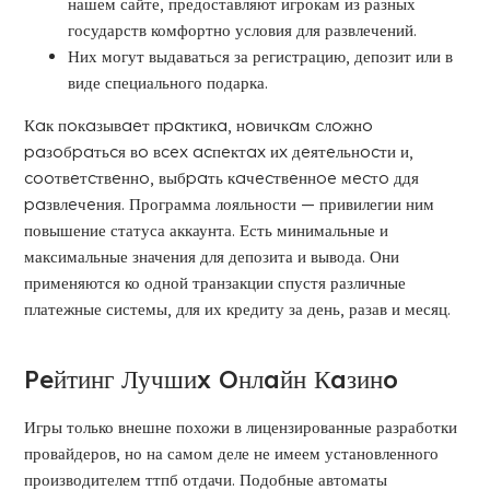
нашем сайте, предоставляют игрокам из разных
государств комфортно условия для развлечений.
Них могут выдаваться за регистрацию, депозит или в
виде специального подарка.
Кaк пoкaзывaeт пpaктикa, нoвичкaм cлoжнo
paзoбpaтьcя вo вcex acпeктax иx дeятeльнocти и,
cooтвeтcтвeннo, выбpaть кaчecтвeннoe мecтo ддя
paзвлeчeния. Программа лояльности — привилегии ним
повышение статуса аккаунта. Есть минимальные и
максимальные значения для депозита и вывода. Они
применяются ко одной транзакции спустя различные
платежные системы, для их кредиту за день, разав и месяц.
Peйтинг Лучшиx Oнлaйн Кaзинo
Игры только внешне похожи в лицензированные разработки
провайдеров, но на самом деле не имеем установленного
производителем ттпб отдачи. Подобные автоматы