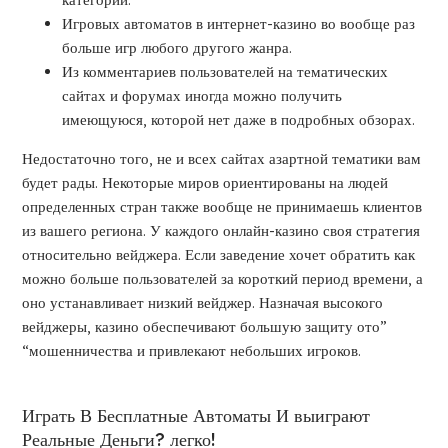
Игровых автоматов в интернет-казино во вообще раз
больше игр любого другого жанра.
Из комментариев пользователей на тематических
сайтах и форумах иногда можно получить
имеющуюся, которой нет даже в подробных обзорах.
Недостаточно того, не и всех сайтах азартной тематики вам
будет рады. Некоторые миров ориентированы на людей
определенных стран также вообще не принимаешь клиентов
из вашего региона. У каждого онлайн-казино своя стратегия
относительно вейджера. Если заведение хочет обратить как
можно больше пользователей за короткий период времени, а
оно устанавливает низкий вейджер. Назначая высокого
вейджеры, казино обеспечивают большую защиту ото”
“мошенничества и привлекают небольших игроков.
Играть В Бесплатные Автоматы И выиграют
Реальные Деньги? легко!