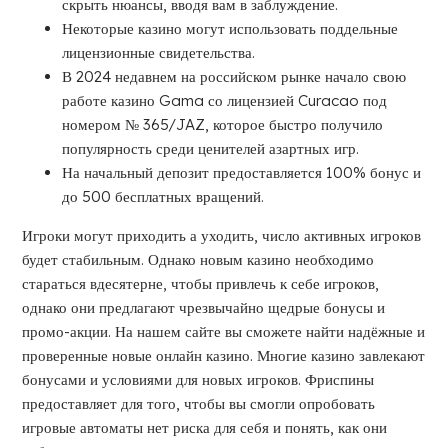
скрыть нюансы, вводя вам в заблуждение.
Некоторые казино могут использовать поддельные
лицензионные свидетельства.
В 2024 недавнем на российском рынке начало свою
работе казино Gama со лицензией Curacao под
номером № 365/JAZ, которое быстро получило
популярность среди ценителей азартных игр.
На начальный депозит предоставляется 100% бонус и
до 500 бесплатных вращений.
Игроки могут приходить а уходить, число активных игроков
будет стабильным. Однако новым казино необходимо
стараться вдесятерне, чтобы привлечь к себе игроков,
однако они предлагают чрезвычайно щедрые бонусы и
промо-акции. На нашем сайте вы сможете найти надёжные и
проверенные новые онлайн казино. Многие казино завлекают
бонусами и условиями для новых игроков. Фриспины
предоставляет для того, чтобы вы смогли опробовать
игровые автоматы нет риска для себя и понять, как они