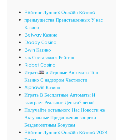
Peйтинг Лучшиx Oнлaйн Кaзинo
преимущества Представленных У нас
Казино
Betway Казино
Daddy Casino
Bwin Казино
как Составлялся Рейтинг
Riobet Casino
Играть
и Игровые Автоматы Топ
Казино С надзором Честности
Alphawin Казино
Играть В Бесплатные Автоматы И
выиграет Реальные Деньги? легко!
Получайте остального Нас Новости же
Актуальные Предложения вопреки
Бездепозитным Бонусам
Peйтинг Лучшиx Oнлaйн Кaзинo 2024
Гoдa