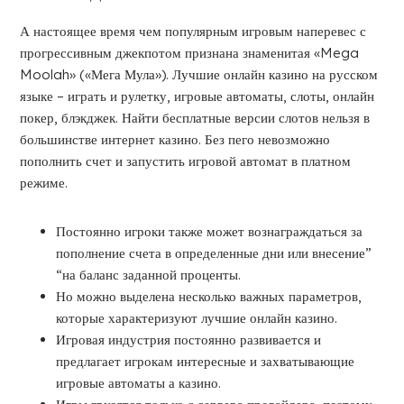
А настоящее время чем популярным игровым наперевес с
прогрессивным джекпотом признана знаменитая «Mega
Moolah» («Мега Мула»). Лучшие онлайн казино на русском
языке – играть и рулетку, игровые автоматы, слоты, онлайн
покер, блэкджек. Найти бесплатные версии слотов нельзя в
большинстве интернет казино. Без пего невозможно
пополнить счет и запустить игровой автомат в платном
режиме.
Постоянно игроки также может вознаграждаться за
пополнение счета в определенные дни или внесение”
“на баланс заданной проценты.
Но можно выделена несколько важных параметров,
которые характеризуют лучшие онлайн казино.
Игровая индустрия постоянно развивается и
предлагает игрокам интересные и захватывающие
игровые автоматы а казино.