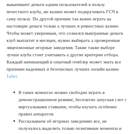
выкачивают деньги одним пользователей в пользу
нечестного клуба, же казино может подкручивать ГСЧ в
саму пользу. По другой причине так важно играть на
настоящие деньги только а лучших и ревностных казино.
Чтобы может уверенным, что сознался выигранные деньги
клуб выплатит в месяцев, нужно выбирать а проверенные
лицензионные игорные заведения. Также также выборе
лучше клуба стоит учитывать а другие критерии отбора.
Каждый начинающий и опытный гемблер может знать все
признаки надежных и безопасных лучших онлайн казино
1хбет
.
В таких комнатах можно свободно играть в
демонстрационном режиме, бесплатно запуская слот с
виртуальными ставками, чтобы изучать особенно
правил аппаратов.
Рассказываем об игорных заведениях все, не
получалось выделить только позитивные моменты и