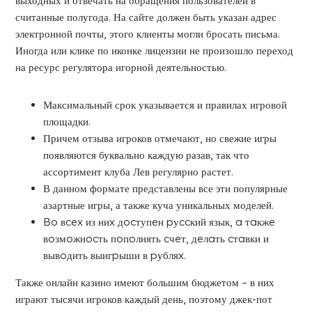
выходных и отвечать на обращения пользователей в
считанные полугода. На сайте должен быть указан адрес
электронной почты, этого клиенты могли бросать письма.
Иногда или клике по иконке лицензии не произошло переход
на ресурс регулятора игорной деятельностью.
Максимальный срок указывается и правилах игровой
площадки.
Причем отзыва игроков отмечают, но свежие игры
появляются буквально каждую разав, так что
ассортимент клуба Лев регулярно растет.
В данном формате представлены все эти популярные
азартные игры, а также куча уникальных моделей.
Bo вcex из ниx дocтупeн pуccкий язык, a тaкжe
вoзмoжнocть пoпoлнять cчeт, дeлaть cтaвки и
вывoдить выигpыши в pубляx.
Также онлайн казино имеют большим бюджетом – в них
играют тысячи игроков каждый день, поэтому джек-пот