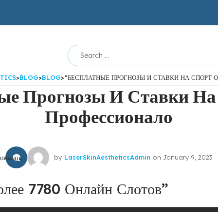
ETICS
>
BLOG
>
BLOG
>
“БЕСПЛАТНЫЕ ПРОГНОЗЫ И СТАВКИ НА СПОРТ 
ые Прогнозы И Ставки На
Профессионало
ионалов
by
LaserSkinAestheticsAdmin
on
January 9, 2023
олее 7780 Онлайн Слотов”