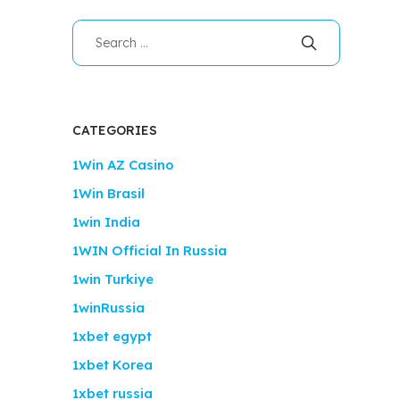
CATEGORIES
1Win AZ Casino
1Win Brasil
1win India
1WIN Official In Russia
1win Turkiye
1winRussia
1xbet egypt
1xbet Korea
1xbet russia