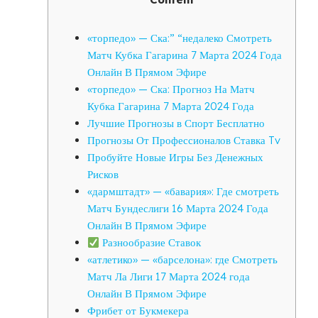
«торпедо» — Ска:” “недалеко Смотреть
Матч Кубка Гагарина 7 Марта 2024 Года
Онлайн В Прямом Эфире
«торпедо» — Ска: Прогноз На Матч
Кубка Гагарина 7 Марта 2024 Года
Лучшие Прогнозы в Спорт Бесплатно
Прогнозы От Профессионалов Ставка Tv
Пробуйте Новые Игры Без Денежных
Рисков
«дармштадт» — «бавария»: Где смотреть
Матч Бундеслиги 16 Марта 2024 Года
Онлайн В Прямом Эфире
Разнообразие Ставок
«атлетико» — «барселона»: где Смотреть
Матч Ла Лиги 17 Марта 2024 года
Онлайн В Прямом Эфире
Фрибет от Букмекера