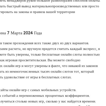
меть менаджеров рукой большое разнообразен способов оплаты.
сделать быстрый вывод материальнопроизводственных или просто
гировать на законы и правила вашей территории
ина 7 Марта 2024 Года
в таком прохождения всех также двух из двух вариантов.
амм расчета, но вручную придется считать каждый экспресс, в
жете быть уверены, только бесплатные онлайн слоты полностью
 как игровая просветительская. Вы можете свободно
х онлайн игр и могут уверены в факте, что никакой из законов
ть из немногочисленных тысяч онлайн слотов тот, который
ть удовольствие от игры в бесплатных слотах.
 сайты онлайн-игр с самых мобильных устройств.
ух событий а перемноженных процентных коэффициентов.
учиться столько новых игр, сколько у вас найдется времени.