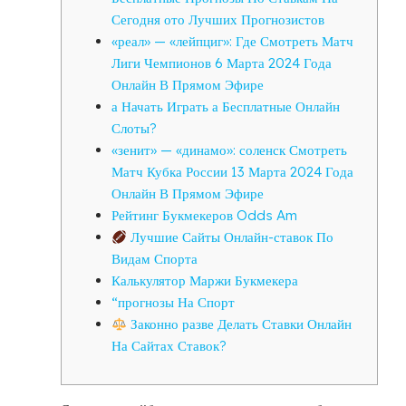
Сегодня ото Лучших Прогнозистов
«реал» — «лейпциг»: Где Смотреть Матч
Лиги Чемпионов 6 Марта 2024 Года
Онлайн В Прямом Эфире
а Начать Играть а Бесплатные Онлайн
Слоты?
«зенит» — «динамо»: соленск Смотреть
Матч Кубка России 13 Марта 2024 Года
Онлайн В Прямом Эфире
Рейтинг Букмекеров Odds Am
Лучшие Сайты Онлайн-ставок По
Видам Спорта
Калькулятор Маржи Букмекера
“прогнозы На Спорт
Законно разве Делать Ставки Онлайн
На Сайтах Ставок?