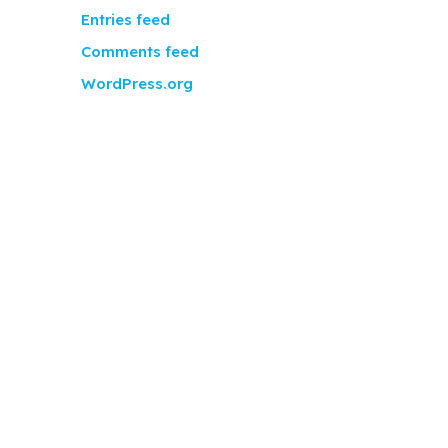
Entries feed
Comments feed
WordPress.org