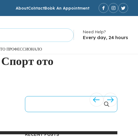
About
Contact
Book An Appointment
Need Help?
Every day, 24 hours
ОТО ПРОФЕССИОНАЛО
 Спорт ото
RECENT POSTS