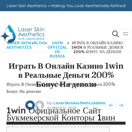
Laser Skin Aesthetics + Making You Look Aesthetically Refined!
LASER SKIN
>
BLOG
>
1WIN
>
ИГРАТЬ В ОНЛАЙН КАЗИНО
AESTHETICS
OFFICIAL
1WIN В РЕАЛЬНЫЕ ДЕНЬГИ
IN
200% БОНУС НА ДЕПОЗИ
RUSSIA
Играть В Онлайн Казино 1win
в Реальные Деньги 200%
Бонус На депози
Играть В Онлайн Казино 1win в Реальные Деньги 200%
Бонус На депозит
by
LaserSkinAestheticsAdmin
1win Официальное Сайт
on
March 11, 2023
Букмекерской Конторы 1вин