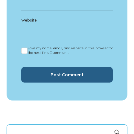
Website
Save my name, email, and website in this browser for
the next time I comment.