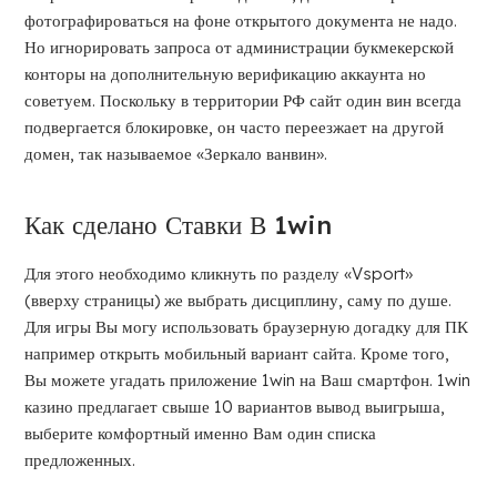
фотографироваться на фоне открытого документа не надо.
Но игнорировать запроса от администрации букмекерской
конторы на дополнительную верификацию аккаунта но
советуем. Поскольку в территории РФ сайт один вин всегда
подвергается блокировке, он часто переезжает на другой
домен, так называемое «Зеркало ванвин».
Как сделано Ставки В 1win
Для этого необходимо кликнуть по разделу «Vsport»
(вверху страницы) же выбрать дисциплину, саму по душе.
Для игры Вы могу использовать браузерную догадку для ПК
например открыть мобильный вариант сайта. Кроме того,
Вы можете угадать приложение 1win на Ваш смартфон. 1win
казино предлагает свыше 10 вариантов вывод выигрыша,
выберите комфортный именно Вам один списка
предложенных.