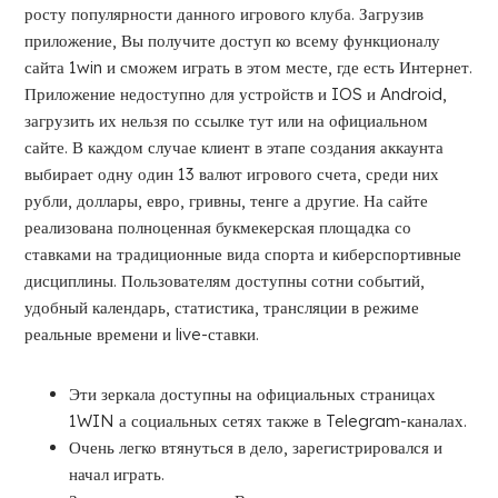
росту популярности данного игрового клуба. Загрузив
приложение, Вы получите доступ ко всему функционалу
сайта 1win и сможем играть в этом месте, где есть Интернет.
Приложение недоступно для устройств и IOS и Android,
загрузить их нельзя по ссылке тут или на официальном
сайте. В каждом случае клиент в этапе создания аккаунта
выбирает одну один 13 валют игрового счета, среди них
рубли, доллары, евро, гривны, тенге а другие. На сайте
реализована полноценная букмекерская площадка со
ставками на традиционные вида спорта и киберспортивные
дисциплины. Пользователям доступны сотни событий,
удобный календарь, статистика, трансляции в режиме
реальные времени и live-ставки.
Эти зеркала доступны на официальных страницах
1WIN а социальных сетях также в Telegram-каналах.
Очень легко втянуться в дело, зарегистрировался и
начал играть.