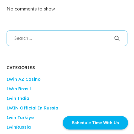
No comments to show.
CATEGORIES
1Win AZ Casino
1Win Brasil
1win India
1WIN Official In Russia
1win Turkiye
Schedule Time With Us
1winRussia