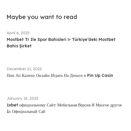
Maybe you want to read
April 6, 2023
Mostbet Tr Ile Spor Bahisleri ᐉ Türkiye’deki Mostbet
Bahis Şirket
December 21, 2022
Пин Ап Казино Онлайн Играть На Деньги в Pin Up Casin
January 16, 2023
1xbet официальному Сайт: Мобильная Версия И Многое другое
1х Официальный Сай