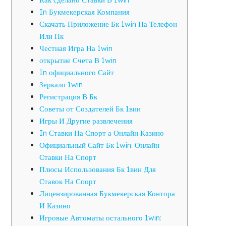
In Букмекерская Компания
Скачать Приложение Бк 1win На Телефон
Или Пк
Честная Игра На 1win
открытие Счета В 1win
In официального Сайт
Зеркало 1win
Регистрация В Бк
Советы от Создателей Бк 1вин
Игры И Другие развлечения
In Ставки На Спорт а Онлайн Казино
Официальный Сайт Бк 1win: Онлайн
Ставки На Спорт
Плюсы Использования Бк 1вин Для
Ставок На Спорт
Лицензированная Букмекерская Контора
И Казино
Игровые Автоматы остального 1win: