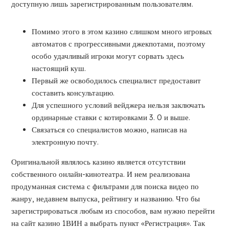
доступную лишь зарегистрированным пользователям.
Помимо этого в этом казино слишком много игровых
автоматов с прогрессивными джекпотами, поэтому
особо удачливый игроки могут сорвать здесь
настоящий куш.
Первый же освободилось специалист предоставит
составить консультацию.
Для успешного условий вейджера нельзя заключать
ординарные ставки с котировками 3. 0 и выше.
Связаться со специалистов можно, написав на
электронную почту.
Оригинальной являлось казино является отсутствии
собственного онлайн-кинотеатра. И нем реализована
продуманная система с фильтрами для поиска видео по
жанру, недавнем выпуска, рейтингу и названию. Что бы
зарегистрироваться любым из способов, вам нужно перейти
на сайт казино 1ВИН а выбрать пункт «Регистрация». Так