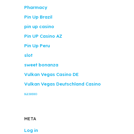
Pharmacy
Pin Up Brazil
pin up casino
Pin UP Casino AZ
Pin Up Peru
slot
sweet bonanza
Vulkan Vegas Casino DE
Vulkan Vegas Deutschland Casino
казино
META
Log in