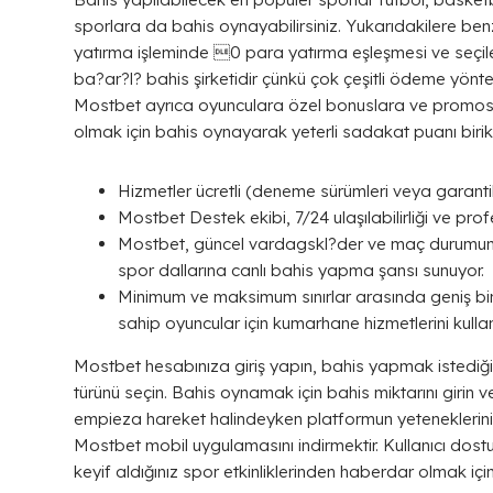
sporlara da bahis oynayabilirsiniz. Yukarıdakilere benz
yatırma işleminde 0 para yatırma eşleşmesi ve seçil
ba?ar?l? bahis şirketidir çünkü çok çeşitli ödeme yönteml
Mostbet ayrıca oyunculara özel bonuslara ve promosy
olmak için bahis oynayarak yeterli sadakat puanı birikt
Hizmetler ücretli (deneme sürümleri veya garantili 
Mostbet Destek ekibi, 7/24 ulaşılabilirliği ve pr
Mostbet, güncel vardagskl?der ve maç durumuna g
spor dallarına canlı bahis yapma şansı sunuyor.
Minimum ve maksimum sınırlar arasında geniş bir
sahip oyuncular için kumarhane hizmetlerini kullan
Mostbet hesabınıza giriş yapın, bahis yapmak istediği
türünü seçin. Bahis oynamak için bahis miktarını girin 
empieza hareket halindeyken platformun yeteneklerini 
Mostbet mobil uygulamasını indirmektir. Kullanıcı dostu
keyif aldığınız spor etkinliklerinden haberdar olmak için