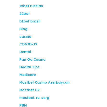
1xbet russian
22bet
b1bet brazil
Blog
casino
COVID-19
Dental
Fair Go Casino
Health Tips
Medicare
Mostbet Casino Azerbaycan
Mostbet UZ
mostbet-ru-serg
PBN