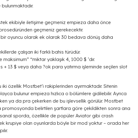
 bulunmaktadır.
 destek ekibiyle iletişime geçmeniz empieza daha önce
rma prosedüründen geçmeniz gerekecektir.
i bir oyuncu olarak ek olarak 30 bedava dönüş daha
llerde çalışan iki farklı bahis türüdür.
e maksimum” “miktar yaklaşık 4, 1000 $ ‘dır.
 + 13 $ veya daha ?ok para yatırma işleminde seçilen slot
iki özellik Mostbet’i rakiplerinden ayırmaktadır. Sitenin
layca bulunur empieza hızlıca o bölümlere gidilebilir. Ayrıca
en ya da pra çekerken de bu işlevsellik görülür. Mostbet
a promosyonda belirtilen şartlara göre çekildikten sonra ana
nal sporda, özellikle de popüler Aviator gibi crash
erçek krupiye olan oyunlarda böyle bir mod yoktur – orada her
lır.