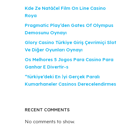
Kde Ze Natáčel Film On Line Casino
Roya
Pragmatic Play’den Gates Of Olympus
Demosunu Oynayı
Glory Casino Türkiye Giriş Çevrimiçi Slot
Ve Diğer Oyunları Oynayı
Os Melhores 5 Jogos Para Casino Para
Ganhar E Divertir-s
“türkiye’deki En İyi Gerçek Paralı
Kumarhaneler Casinos Derecelendirmes
RECENT COMMENTS
No comments to show.