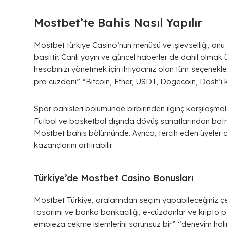
Mostbet’te Bahis Nasıl Yapılır
Mostbet türkiye Casino’nun menüsü ve işlevselliği, onu 
basittir. Canlı yayın ve güncel haberler de dahil olmak ü
hesabınızı yönetmek için ihtiyacınız olan tüm seçenekler
pra cüzdanı” “Bitcoin, Ether, USDT, Dogecoin, Dash’i ku
Spor bahisleri bölümünde birbirinden ilginç karşılaş
Futbol ve basketbol dışında dövüş sanatlarından bat
Mostbet bahis bölümünde. Ayrıca, tercih eden üyeler
kazançlarını arttırabilir.
Türkiye’de Mostbet Casino Bonusları
Mostbet Türkiye, aralarından seçim yapabileceğiniz çeşit
tasarımı ve banka bankacılığı, e-cüzdanlar ve kripto pa
empieza çekme işlemlerini sorunsuz bir” “deneyim halin