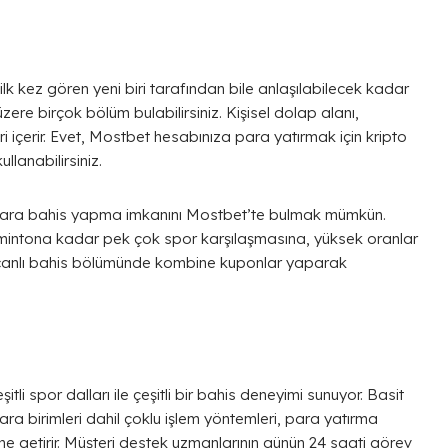
ilk kez gören yeni biri tarafından bile anlaşılabilecek kadar
zere birçok bölüm bulabilirsiniz. Kişisel dolap alanı,
i içerir. Evet, Mostbet hesabınıza para yatırmak için kripto
llanabilirsiniz.
malara bahis yapma imkanını Mostbet’te bulmak mümkün.
mintona kadar pek çok spor karşılaşmasına, yüksek oranlar
 canlı bahis bölümünde kombine kuponlar yaparak
li spor dalları ile çeşitli bir bahis deneyimi sunuyor. Basit
ra birimleri dahil çoklu işlem yöntemleri, para yatırma
e getirir. Müşteri destek uzmanlarının günün 24 saati görev