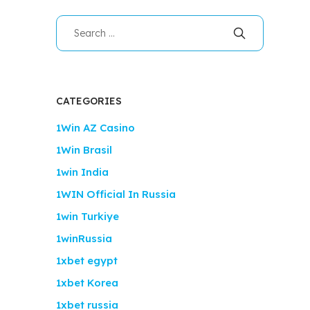
CATEGORIES
1Win AZ Casino
1Win Brasil
1win India
1WIN Official In Russia
1win Turkiye
1winRussia
1xbet egypt
1xbet Korea
1xbet russia