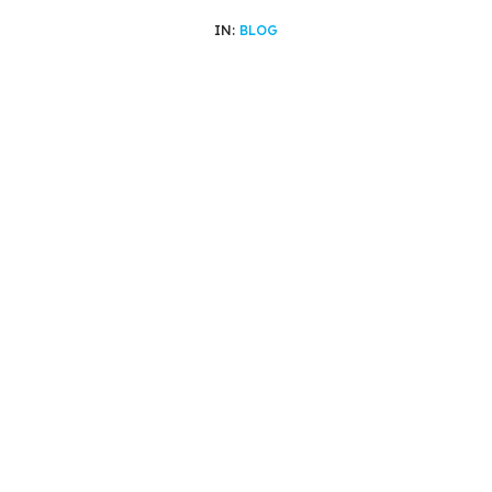
IN:
BLOG