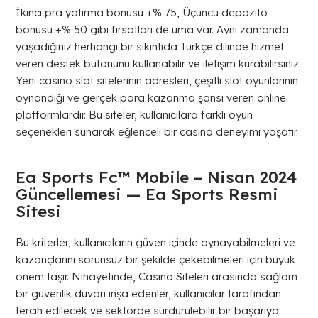
İkinci pra yatırma bonusu +% 75, Üçüncü depozito
bonusu +% 50 gibi fırsatları de uma var. Aynı zamanda
yaşadığınız herhangi bir sıkıntıda Türkçe dilinde hizmet
veren destek butonunu kullanabilir ve iletişim kurabilirsiniz.
Yeni casino slot sitelerinin adresleri, çeşitli slot oyunlarının
oynandığı ve gerçek para kazanma şansı veren online
platformlardır. Bu siteler, kullanıcılara farklı oyun
seçenekleri sunarak eğlenceli bir casino deneyimi yaşatır.
Ea Sports Fc™ Mobile – Nisan 2024
Güncellemesi — Ea Sports Resmi
Sitesi
Bu kriterler, kullanıcıların güven içinde oynayabilmeleri ve
kazançlarını sorunsuz bir şekilde çekebilmeleri için büyük
önem taşır. Nihayetinde, Casino Siteleri arasında sağlam
bir güvenlik duvarı inşa edenler, kullanıcılar tarafından
tercih edilecek ve sektörde sürdürülebilir bir başarıya