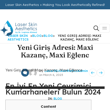
Laser Skin Aesthetics + Making You Look Aesthetically Refined!
LASER SKIN
>
BLOG
>
BLOG
>
YENI GIRIŞ ADRESI: MAXI
AESTHETICS
KAZANÇ, MAXI EĞLENC
Yeni Giriş Adresi: Maxi
Kazanç, Maxi Eğlenc
Yeni Giriş Adresi: Maxi Kazanç, Maxi Eğlence
by
LaserSkinAestheticsAdmin
on
March 6, 2023
En İyi En Yeni Çevrimiçi
Kumarhaneleri Bulun 2024
IN:
BLOG
Content