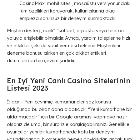
CasinoMaxi mobil sitesi, masaüstü versiyonundaki
tüm özellikleri koruyarak, kullanıcılarına akıcı
empieza sorunsuz bir deneyim sunmaktadır.
Müşteri desteği, canlı” “sohbet, e-posta veya telefon
yoluyla erişilebilir olmalıdır. Ayrıca, yardım taleplerine hızlı
ve etkili bir şekilde yanıt vermesi beklenir. Müşterilerin
deneme bonusu alırken en çok dikkat ettikleri
durumlardan biri çevrim şartıdır.
En Iyi Yeni Canlı Casino Sitelerinin
Listesi 2023
İtibar – Yeni çevrimiçi kumarhaneler söz konusu
olduğunda bu biraz daha aldatıcıdır. “Yeni kumarhane bir
aldatmacadır” için bir Google araması yapmaya hazır
olsanız de uma, bir sürprizle karşılaşabilirsiniz. Genellikle
oyuncular yeni bir kumarhanede kötü bir deneyim
yaşadıklarında, hikayelerini hemen paylaşırlar, ancak tüm