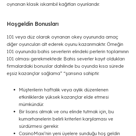
oynanan klasik iskambil kağıtları oyunlarıdır.
Hoşgeldin Bonusları
101 veya düz olarak oynanan okey oyununda amaç
diğer oyuncuları alt ederek oyunu kazanmaktır. Örneğin
101 oyununda bahis severlerin elindeki perlerin toplamının
101 olması gerekmektedir. Bahis severler kayıt oldukları
firmalardaki bonuslar dahilinde bu oyunda kısa sürede
eşsiz kazançlar sağlama” “şansına sahiptir.
Müşterilerin haftalık veya aylık düzenlenen
etkinliklerde yüksek kazançlar elde etmesi
mümkündür.
Bir lisans almak ve onu elinde tutmak için, bu
kumarhanelerin belirli kriterleri karşılaması ve
sürdürmesi gerekir.
CasinoMaxi’nin yeni üyelere sunduğu hoş geldin