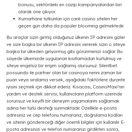
bonusu, sektördeki en cazip kampanyalardan biri
olarak öne çıkıyor.
Kumarhane tutkunları için canlı casino siteleri her
geçen gün daha da popüler blooming gelmektedir.
Bu araçlar sizin girmiş olduğunuz ülkenin İP adresini gizler
ve size başka bir ülkenin İP adresini vererek sizin o siteye
başka bir ülkeden giriyormuş gibi görünmenizi sağlar. Bu
sayede ülkemizde uygulanan kısıtlamadan kurtulmuş ve
siteye engelsiz bir erişim sağlamış olursunuz. Silentbet.
possuindo ile partner olan bir casinoya nenni zaman bir
puan veya sıralama versek, aşağıdaki faktörlere durante
iyisini seçmek için dikkat ederiz. Kısacası, CasinoMaxi’nin
yardım ve destek servisi, kullanıcıların platform üzerinde
sorunsuz ve keyifli bir deneyim yaşamalarını sağlamak
adına her türlü desteği sunmaktadır. Özellikle e-posta
adresiniz ve cep telefonu numaranız, doğrulama kodları
ve sitenin göndereceği diğer önemli bilgiler için kullanılır. E-
posta adresinizi ve telefon numaranızı girdikten sonra,