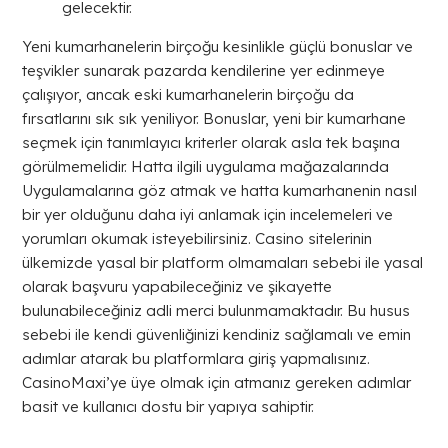
gelecektir.
Yeni kumarhanelerin birçoğu kesinlikle güçlü bonuslar ve
teşvikler sunarak pazarda kendilerine yer edinmeye
çalışıyor, ancak eski kumarhanelerin birçoğu da
fırsatlarını sık sık yeniliyor. Bonuslar, yeni bir kumarhane
seçmek için tanımlayıcı kriterler olarak asla tek başına
görülmemelidir. Hatta ilgili uygulama mağazalarında
Uygulamalarına göz atmak ve hatta kumarhanenin nasıl
bir yer olduğunu daha iyi anlamak için incelemeleri ve
yorumları okumak isteyebilirsiniz. Casino sitelerinin
ülkemizde yasal bir platform olmamaları sebebi ile yasal
olarak başvuru yapabileceğiniz ve şikayette
bulunabileceğiniz adli merci bulunmamaktadır. Bu husus
sebebi ile kendi güvenliğinizi kendiniz sağlamalı ve emin
adımlar atarak bu platformlara giriş yapmalısınız.
CasinoMaxi’ye üye olmak için atmanız gereken adımlar
basit ve kullanıcı dostu bir yapıya sahiptir.