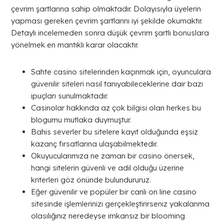
çevrim şartlarına sahip olmaktadır. Dolayısıyla üyelerin
yapması gereken çevrim şartlarını iyi şekilde okumaktır.
Detaylı incelemeden sonra düşük çevrim şartlı bonuslara
yönelmek en mantıklı karar olacaktır.
Sahte casino sitelerinden kaçınmak için, oyunculara
güvenilir siteleri nasıl tanıyabileceklerine dair bazı
ipuçları sunulmaktadır.
Casinolar hakkında az çok bilgisi olan herkes bu
blogumu mutlaka duymuştur.
Bahis severler bu sitelere kayıt olduğunda eşsiz
kazanç fırsatlarına ulaşabilmektedir.
Okuyucularımıza ne zaman bir casino önersek,
hangi sitelerin güvenli ve adil olduğu üzerine
kriterleri göz önünde bulundururuz.
Eğer güvenilir ve popüler bir canlı on line casino
sitesinde işlemlerinizi gerçekleştirirseniz yakalanma
olasılığınız neredeyse imkansız bir blooming