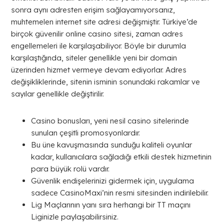
sonra aynı adresten erişim sağlayamıyorsanız,
muhtemelen internet site adresi değişmiştir. Türkiye’de
birçok güvenilir online casino sitesi, zaman adres
engellemeleri ile karşılaşabiliyor. Böyle bir durumla
karşılaştığında, siteler genellikle yeni bir domain
üzerinden hizmet vermeye devam ediyorlar. Adres
değişikliklerinde, sitenin isminin sonundaki rakamlar ve
sayılar genellikle değiştirilir.
Casino bonusları, yeni nesil casino sitelerinde
sunulan çeşitli promosyonlardır.
Bu üne kavuşmasında sunduğu kaliteli oyunlar
kadar, kullanıcılara sağladığı etkili destek hizmetinin
para büyük rolü vardır.
Güvenlik endişelerinizi gidermek için, uygulama
sadece CasinoMaxi’nin resmi sitesinden indirilebilir.
Lig Maçlarının yanı sıra herhangi bir TT maçını
Liginizle paylaşabilirsiniz.