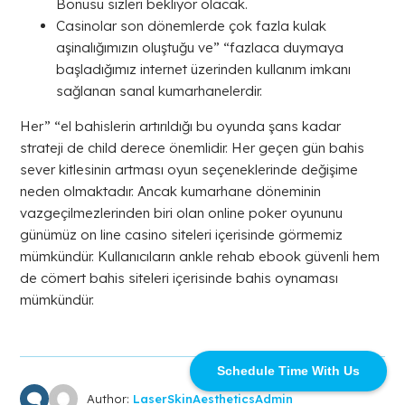
Bonusu sizleri bekliyor olacak.
Casinolar son dönemlerde çok fazla kulak
aşinalığımızın oluştuğu ve” “fazlaca duymaya
başladığımız internet üzerinden kullanım imkanı
sağlanan sanal kumarhanelerdir.
Her” “el bahislerin artırıldığı bu oyunda şans kadar
strateji de child derece önemlidir. Her geçen gün bahis
sever kitlesinin artması oyun seçeneklerinde değişime
neden olmaktadır. Ancak kumarhane döneminin
vazgeçilmezlerinden biri olan online poker oyununu
günümüz on line casino siteleri içerisinde görmemiz
mümkündür. Kullanıcıların ankle rehab ebook güvenli hem
de cömert bahis siteleri içerisinde bahis oynaması
mümkündür.
Schedule Time With Us
Author:
LaserSkinAestheticsAdmin