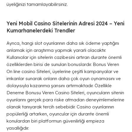
üyeliğinizi tamamlayabilirsiniz.
Yeni Mobil Casino Sitelerinin Adresi 2024 – Yeni
Kumarhanelerdeki Trendler
Ayrıca, hangi slot oyunlarının daha sık ödeme yaptığını
anlamak için araştırma yapmak yararlı olacaktır.
Kullanıcılar için sitelerin cazibesini artıran durante önemli
özelliklerden birisi de sunulan bonuslardır. Bonus Veren
On line casino Siteleri, üyelerine çeşitli kampanyalar ve
imkanlar sunarak onların daha çok oyun oynamasını ve
dolayısıyla kazanma şansını artırmaktadır. Özellikle
Deneme Bonusu Veren Casino Siteleri, oyuncuların sitenin
oyunlarını gerçek para riske atmadan deneyimlemelerine
olanak tanıyarak tercih sebebidir. Casino oyunlarının
popülerliği artarken, oyuncular için durante önemli
konulardan biri platformun güvenilirliği empieza
yasallığıdır.