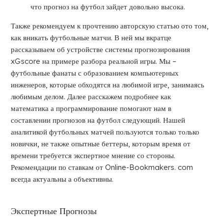
что прогноз на футбол зайдет довольно высока.
Также рекомендуем к прочтению авторскую статью ото том,
как вникать футбольные матчи. В ней мы вкратце
рассказываем об устройстве системы прогнозирования
xGscore на примере разбора реальной игры. Мы –
футбольные фанаты с образованием компьютерных
инженеров, которые обходятся на любимой игре, занимаясь
любимым делом. Далее расскажем подробнее как
математика а программирование помогают нам в
составлении прогнозов на футбол следующий. Нашей
аналитикой футбольных матчей пользуются только только
новички, не также опытные беттеры, которым время от
времени требуется экспертное мнение со стороны.
Рекомендации по ставкам от Online-Bookmakers. com
всегда актуальны а объективны.
Экспертные Прогнозы