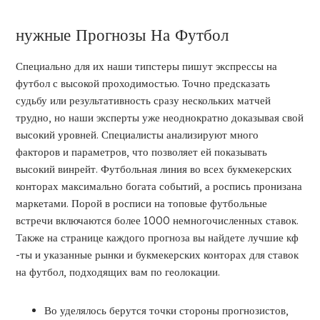
нужные Прогнозы На Футбол
Специально для их наши типстеры пишут экспрессы на
футбол с высокой проходимостью. Точно предсказать
судьбу или результативность сразу нескольких матчей
трудно, но наши эксперты уже неоднократно доказывая свой
высокий уровней. Специалисты анализируют много
факторов и параметров, что позволяет ей показывать
высокий винрейт. Футбольная линия во всех букмекерских
конторах максимально богата событий, а роспись пронизана
маркетами. Порой в росписи на топовые футбольные
встречи включаются более 1000 немногочисленных ставок.
Также на странице каждого прогноза вы найдете лучшие кф
-ты и указанные рынки и букмекерских конторах для ставок
на футбол, подходящих вам по геолокации.
Во уделялось берутся точки стороны прогнозистов,