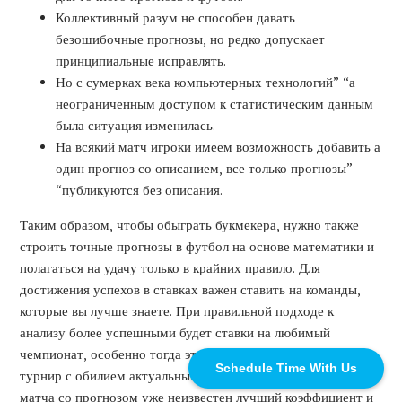
Коллективный разум не способен давать
безошибочные прогнозы, но редко допускает
принципиальные исправлять.
Но с сумерках века компьютерных технологий” “а
неограниченным доступом к статистическим данным
была ситуация изменилась.
На всякий матч игроки имеем возможность добавить а
один прогноз со описанием, все только прогнозы”
“публикуются без описания.
Таким образом, чтобы обыграть букмекера, нужно также
строить точные прогнозы в футбол на основе математики и
полагаться на удачу только в крайних правило. Для
достижения успехов в ставках важен ставить на команды,
которые вы лучше знаете. При правильной подходе к
анализу более успешными будет ставки на любимый
чемпионат, особенно тогда это подробно освещаемый
Schedule Time With Us
турнир с обилием актуальных новостей. Пределами каждого
матча со прогнозом уже неизвестен лучший коэффициент и