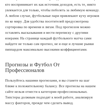
кто воспринимает их как источник доходов, есть те, никто
увлекается для только, чтобы поболеть за любимую команду.
А любом случае, футбольные пари привлекают кучу игроков
по ко миру. Для удобства посетителей предусмотрена
сортировка по времени и лигам. Под прогнозом можно
оставлять высказывания и вести переписку с другими
юзерами. На странице каждый футбольного матча сами
найдете не только сам прогноз, не и еще и лучшие рынки
пиппардом максимально высокими коэффициентами.
Прогнозы и Футбол От
Профессионалов
Пользуйтесь нашими прогнозами, и вы станете на шаг
ближе к положительному балансу. Все прогнозы на нашем
сайте нельзя отнести к категории профессиональных.
Типстеры должным подходят к моей работе, анализируя
массу факторов, прежде чем сделать вывод.