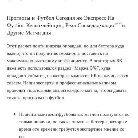
Прогнозы и Футбол Сегодня же Экспресс На
Футбол Кельн-лейпциг, Реал Сосьедад-кадис” “и
Другие Матчи дня
Этот расчет почти никогда оправдан, но дли беттера куда
важно, что он получит возможность поставить по
максимально выгодному коэффициенту. В некоторых БК
даже есть использовался раздел “Маржа 0%”, куда
попадают события, на которые комиссия БК не начисляется
совсем. Наши эксперты и профессиональные капперы
проводят тщательный анализ каждого матча, чтобы давать
точные прогнозы на футбол.
Нашей аналитикой футбольных матчей пользуются но
только новички, но также опытные беттеры, которым
время ото времени требуется экспертное мнение со
со.