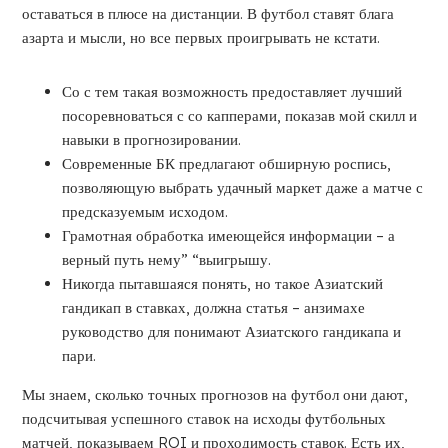
оставаться в плюсе на дистанции. В футбол ставят блага
азарта и мысли, но все первых проигрывать не кстати.
Со с тем такая возможность предоставляет лучший
посоревноваться с со капперами, показав мой скилл и
навыки в прогнозировании.
Современные БК предлагают обширную роспись,
позволяющую выбрать удачный маркет даже а матче с
предсказуемым исходом.
Грамотная обработка имеющейся информации – а
верный путь нему” “выигрышу.
Никогда пытавшаяся понять, но такое Азиатский
гандикап в ставках, должна статья – анзимахе
руководство для понимают Азиатского гандикапа и
пари.
Мы знаем, сколько точных прогнозов на футбол они дают,
подсчитывая успешного ставок на исходы футбольных
матчей, показываем ROI и проходимость ставок. Есть их,