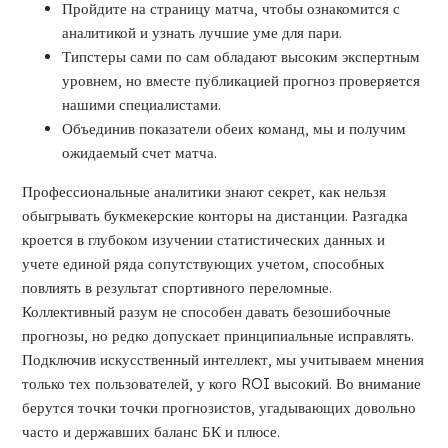
Пройдите на страницу матча, чтобы ознакомится с
аналитикой и узнать лучшие уме для пари.
Типстеры сами по сам обладают высоким экспертным
уровнем, но вместе публикацией прогноз проверяется
нашими специалистами.
Объединив показатели обеих команд, мы и получим
ожидаемый счет матча.
Профессиональные аналитики знают секрет, как нельзя
обыгрывать букмекерские конторы на дистанции. Разгадка
кроется в глубоком изучении статистических данных и
учете единой ряда сопутствующих учетом, способных
повлиять в результат спортивного переломные.
Коллективный разум не способен давать безошибочные
прогнозы, но редко допускает принципиальные исправлять.
Подключив искусственный интеллект, мы учитываем мнения
только тех пользователей, у кого ROI высокий. Во внимание
берутся точки точки прогнозистов, угадывающих довольно
часто и державших баланс БК и плюсе.