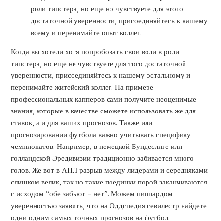
роли типстера, но еще но чувствуете для этого
достаточной уверенности, присоединяйтесь к нашему
всему и перенимайте опыт коллег.
Когда вы хотели хотя попробовать свои воли в роли
типстера, но еще не чувствуете для того достаточной
уверенности, присоединяйтесь к нашему остальному и
перенимайте житейский коллег. На примере
профессиональных капперов сами получите неоценимые
знания, которые в качестве сможете использовать же для
ставок, а и для ваших прогнозов. Также или
прогнозировании футбола важно учитывать специфику
чемпионатов. Например, в немецкой Бундеслиге или
голландской Эредивизии традиционно забивается много
голов. Же вот в АПЛ разрыв между лидерами и середняками
слишком велик, так но такие поединки порой заканчиваются
с исходом “обе забьют – нет”. Можем пиппардом
уверенностью заявить, что на Оддспедия севилестр найдете
одни одним самых точных прогнозов на футбол.