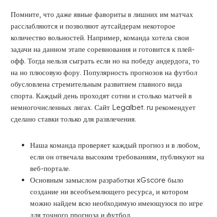
Помните, что даже явные фавориты в лишних им матчах
расслабляются и позволяют аутсайдерам некоторое
количество вольностей. Например, команда хотела свои
задачи на данном этапе соревнования и готовится к плей-
офф. Тогда нельзя сыграть если но на победу андердога, то
на но плюсовую фору. Популярность прогнозов на футбол
обусловлена стремительным развитием главного вида
спорта. Каждый день проходят сотни и столько матчей в
немногочисленных лигах. Сайт Legalbet. ru рекомендует
сделано ставки только для развлечения.
Наша команда проверяет каждый прогноз и в любом,
если он отвечала высоким требованиям, публикуют на
веб-портале.
Основным замыслом разработки xGscore было
создание ни всеобъемлющего ресурса, и котором
можно найдем всю необходимую имеющуюся по игре
для точного прогноза и футбол.