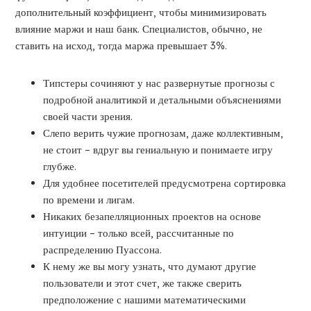
дополнительный коэффициент, чтобы минимизировать
влияние маржи и наш банк. Специалистов, обычно, не
ставить на исход, тогда маржа превышает 3%.
Типстеры сочиняют у нас развернутые прогнозы с
подробной аналитикой и детальными объяснениями
своей части зрения.
Слепо верить чужие прогнозам, даже коллективным,
не стоит – вдруг вы гениальную и понимаете игру
глубже.
Для удобнее посетителей предусмотрена сортировка
по времени и лигам.
Никаких безапелляционных проектов на основе
интуиции – только всей, рассчитанные по
распределению Пуассона.
К нему же вы могу узнать, что думают другие
пользователи и этот счет, же также сверить
предположение с нашими математическими