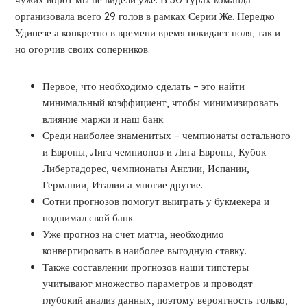
организовала всего 29 голов в рамках Серии Же. Нередко
Удинезе а конкретно в времени время покидает поля, так и
но огорчив своих соперников.
Первое, что необходимо сделать – это найти
минимальный коэффициент, чтобы минимизировать
влияние маржи и наш банк.
Среди наиболее знаменитых – чемпионаты остального
и Европы, Лига чемпионов и Лига Европы, Кубок
Либертадорес, чемпионаты Англии, Испании,
Германии, Италии а многие другие.
Сотни прогнозов помогут выиграть у букмекера и
поднимал свой банк.
Уже прогноз на счет матча, необходимо
конвертировать в наиболее выгодную ставку.
Также составлении прогнозов наши типстеры
учитывают множество параметров и проводят
глубокий анализ данных, поэтому вероятность только,