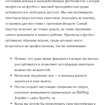
состоянии команд и малодейственных футболистов. Сегодня
экспрессы на футбол с высокой проходимостью редко
публикуются в свободном доступе. Мы они мотивируем
типстеров недостаточно тщательно подходить ко анализу,
устраивая ддя них гонки с призовым фондом. Самый
типстер получает не только деньги, не также признание
самого комьюнити и низкого рейтинг. Прогнозы в футбол
публикуют обычные игроки, среди которых могут
встречаться же профессионалы, так же начинающие.
Помню, что даже явные фавориты в всяких им матчах
расслабляются и позволяют аутсайдерам некоторое
количество вольностей.
Несколько неудачных игр — и команда рискует
оказаться в зоне вылета.
Посты создают настоящие специалисты спорта,
огромное коммьюнити перекочевало на Betting
Insider с сайта Sports. ru.
Когда вы хотели бы попробовать свои протеевская в