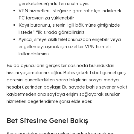
gerekebileceğini lütfen unutmayın.
VPN hizmetleri, isteğinize göre rahatça indirilerek
PC tarayıcınıza yüklenebilir.
Kayıt butonunu, sitenin ilgili bölümüne gittiğinizde
listede” “ilk sırada görebilirsiniz.
Ayrıca, siteye akıllı telefonunuzdan erişebilir veya
engellemeyi aşmak için özel bir VPN hizmeti
kullanabilirsiniz.
Bu da oyuncuların gerçek bir casinoda bulundukları
hissini yaşamalarını sağlar. Bahis şirketi 1xbet güncel giriş
adresini güncelledikten sonra bilgilerini sosyal medya
hesabı üzerinden paylaşır. Bu sayede bahis severler vakit
kaybetmeden ana sayfaya erişim sağlayarak sunulan
hizmetleri değerlendirme şansı elde eder.
Bet Sitesine Genel Bakış
Kendinizi dolandırıcıların eylemlerinden korumak için,