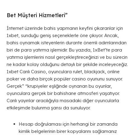
Bet Müşteri Hizmetleri”
İnternet üzerinde bahis yapmanın keyfini çıkaranlar için
1xbet, sunduğu geniş seçeneklerle öne çıkıyor. Ancak,
bahis oynamak isteyenlerin durante önemli adımlarından
biri de para yatırma işlemidir. Bu yazıda, 1xBet’te para
yatırma işlemlerini nasıl gerçekleştireceğinizi ve bu sürecin
ne kadar kolay olduğunu detaylı bir şekilde inceleyeceğiz.
1xbet Canlı Casino, oyunculara rulet, blackjack, online
poker ve daha birçok popüler casino oyununu sunuyor.
Gerçek” “krupiyeler eşliğinde oynanan bu oyunlar,
oyunculara gerçek bir bahishane atmosferi yaşatıyor.
Canlı yayınlar aracılığıyla masadaki diğer oyuncularla
etkileşimde bulunma şansı da sunuluyor.
Hesap doğrulaması için herhangi bir zamanda
kimlik belgelerinin birer kopyalarını sağlamanız