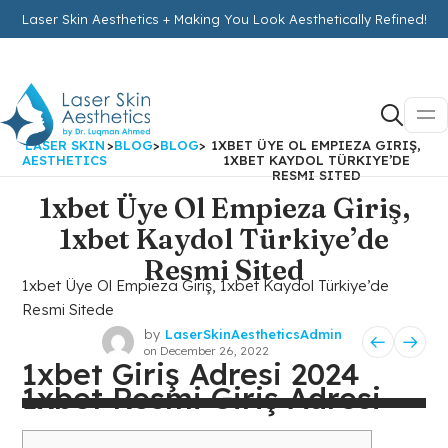
Laser Skin Aesthetics + Making You Look Aesthetically Refined!
LASER SKIN
>
BLOG
>
BLOG
>
1XBET ÜYE OL EMPIEZA GIRIŞ,
AESTHETICS
1XBET KAYDOL TÜRKIYE’DE
RESMI SITED
1xbet Üye Ol Empieza Giriş,
1xbet Kaydol Türkiye’de
Resmi Sited
1xbet Üye Ol Empieza Giriş, 1xbet Kaydol Türkiye’de
Resmi Sitede
by
LaserSkinAestheticsAdmin
on
December 26, 2022
1xbet Giriş Adresi 2024
1xbet Resmi Giriş Adresi
IN:
BLOG