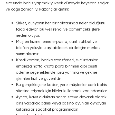
sırasında bahis yapmak yüksek düzeyde heyecan sağlar
ve çoğu zaman iyi kazançlar getirir.
Şirket, dünyanın her bir noktasında neler olduğunu
takip ediyor, bu weil renkli ve cömert çekilişlere
neden oluyor.
Müşteri hizmetlerine e-posta, canlı sohbet ve
telefon yoluyla ulaşılabilecek bir iletişim merkezi
sunmaktadır.
Kredi kartları, banka transferleri, e-cüzdanlar
empieza hatta kripto para birimleri gibi çeşitli
ödeme seçenekleriyle, pra yatırma ve çekme
işlemleri hızlı ve güvenlidir.
Bu gerçekleşene kadar, yerel müşteriler canlı bahis
sitesine erişmek için hileler kullanmak zorundadırlar.
Ayrıca, kayıt olduktan sonra siteye devamlı olarak
giriş yaparak bahis veya casino oyunları oynayan
kullanıcılar sadakat programından