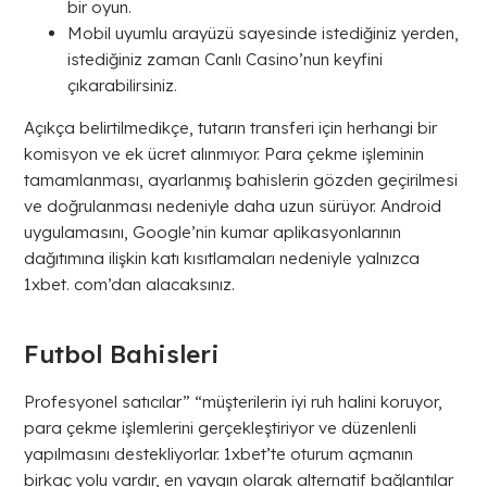
bir oyun.
Mobil uyumlu arayüzü sayesinde istediğiniz yerden,
istediğiniz zaman Canlı Casino’nun keyfini
çıkarabilirsiniz.
Açıkça belirtilmedikçe, tutarın transferi için herhangi bir
komisyon ve ek ücret alınmıyor. Para çekme işleminin
tamamlanması, ayarlanmış bahislerin gözden geçirilmesi
ve doğrulanması nedeniyle daha uzun sürüyor. Android
uygulamasını, Google’nin kumar aplikasyonlarının
dağıtımına ilişkin katı kısıtlamaları nedeniyle yalnızca
1xbet. com’dan alacaksınız.
Futbol Bahisleri
Profesyonel satıcılar” “müşterilerin iyi ruh halini koruyor,
para çekme işlemlerini gerçekleştiriyor ve düzenlenli
yapılmasını destekliyorlar. 1xbet’te oturum açmanın
birkaç yolu vardır, en yaygın olarak alternatif bağlantılar