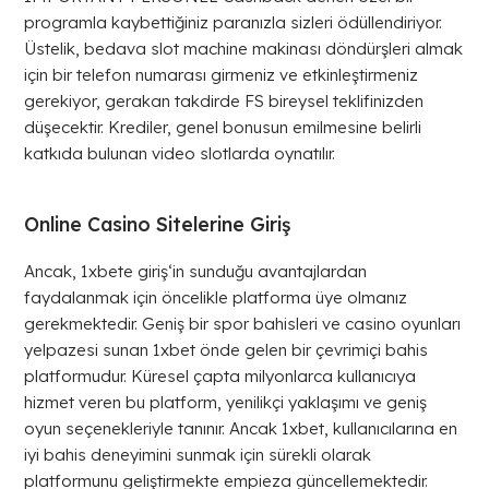
programla kaybettiğiniz paranızla sizleri ödüllendiriyor.
Üstelik, bedava slot machine makinası döndürşleri almak
için bir telefon numarası girmeniz ve etkinleştirmeniz
gerekiyor, gerakan takdirde FS bireysel teklifinizden
düşecektir. Krediler, genel bonusun emilmesine belirli
katkıda bulunan video slotlarda oynatılır.
Online Casino Sitelerine Giriş
Ancak, 1xbete giriş‘in sunduğu avantajlardan
faydalanmak için öncelikle platforma üye olmanız
gerekmektedir. Geniş bir spor bahisleri ve casino oyunları
yelpazesi sunan 1xbet önde gelen bir çevrimiçi bahis
platformudur. Küresel çapta milyonlarca kullanıcıya
hizmet veren bu platform, yenilikçi yaklaşımı ve geniş
oyun seçenekleriyle tanınır. Ancak 1xbet, kullanıcılarına en
iyi bahis deneyimini sunmak için sürekli olarak
platformunu geliştirmekte empieza güncellemektedir.