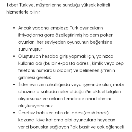
1xbet Türkiye, müşterilerine sunduğu yüksek kaliteli
hizmetlerle bilinir.
Ancak yabancı empieza Türk oyuncuların
ihtiyaçlarına göre özelleştirilmiş holdem poker
oyunları, her seviyeden oyuncunun beğenisine
sunulmuştur.
Oluşturulan hesaba giriş yapmak için, yalnızca
kullanıcı adı (bu bir e-posta adresi, kimlik veya cep
telefonu numarası olabilir) ve belirlenen şifrenin
girilmesi gerekir.
İster evinizin rahatlığında veya işyerinde olun, mobil
cihazınızla sahada neler olduğu i?in aktüel bilgileri
alıyorsunuz ve onların temelinde nihai tahmini
oluşturuyorsunuz.
Ücretsiz bahisler, afin de iadesi(cash back),
kazancı ikiye katlama gibi oyunculara heyecan
verici bonuslar sağlayan ?ok basit ve çok eğlenceli