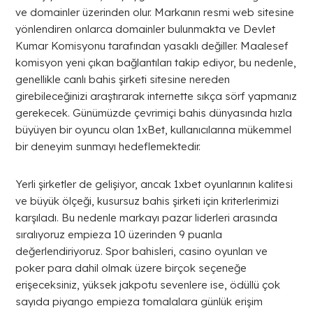
ve domainler üzerinden olur. Markanın resmi web sitesine
yönlendiren onlarca domainler bulunmakta ve Devlet
Kumar Komisyonu tarafından yasaklı değiller. Maalesef
komisyon yeni çıkan bağlantıları takip ediyor, bu nedenle,
genellikle canlı bahis şirketi sitesine nereden
girebileceğinizi araştırarak internette sıkça sörf yapmanız
gerekecek. Günümüzde çevrimiçi bahis dünyasında hızla
büyüyen bir oyuncu olan 1xBet, kullanıcılarına mükemmel
bir deneyim sunmayı hedeflemektedir.
Yerli şirketler de gelişiyor, ancak 1xbet oyunlarının kalitesi
ve büyük ölçeği, kusursuz bahis şirketi için kriterlerimizi
karşıladı. Bu nedenle markayı pazar liderleri arasında
sıralıyoruz empieza 10 üzerinden 9 puanla
değerlendiriyoruz. Spor bahisleri, casino oyunları ve
poker para dahil olmak üzere birçok seçeneğe
erişeceksiniz, yüksek jakpotu sevenlere ise, ödüllü çok
sayıda piyango empieza tomalalara günlük erişim