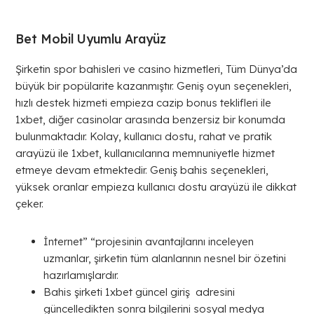
Bet Mobil Uyumlu Arayüz
Şirketin spor bahisleri ve casino hizmetleri, Tüm Dünya’da
büyük bir popülarite kazanmıştır. Geniş oyun seçenekleri,
hızlı destek hizmeti empieza cazip bonus teklifleri ile
1xbet, diğer casinolar arasında benzersiz bir konumda
bulunmaktadır. Kolay, kullanıcı dostu, rahat ve pratik
arayüzü ile 1xbet, kullanıcılarına memnuniyetle hizmet
etmeye devam etmektedir. Geniş bahis seçenekleri,
yüksek oranlar empieza kullanıcı dostu arayüzü ile dikkat
çeker.
İnternet” “projesinin avantajlarını inceleyen
uzmanlar, şirketin tüm alanlarının nesnel bir özetini
hazırlamışlardır.
Bahis şirketi 1xbet güncel giriş adresini
güncelledikten sonra bilgilerini sosyal medya