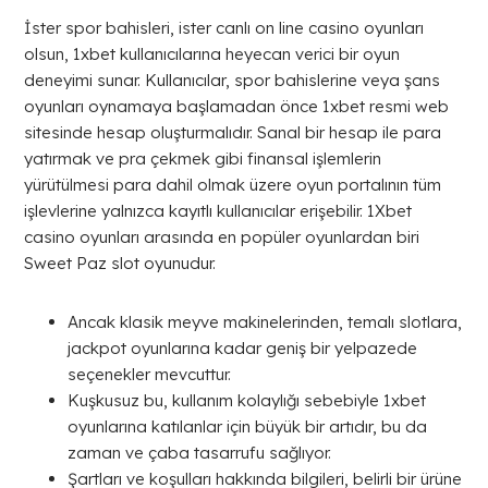
İster spor bahisleri, ister canlı on line casino oyunları
olsun, 1xbet kullanıcılarına heyecan verici bir oyun
deneyimi sunar. Kullanıcılar, spor bahislerine veya şans
oyunları oynamaya başlamadan önce 1xbet resmi web
sitesinde hesap oluşturmalıdır. Sanal bir hesap ile para
yatırmak ve pra çekmek gibi finansal işlemlerin
yürütülmesi para dahil olmak üzere oyun portalının tüm
işlevlerine yalnızca kayıtlı kullanıcılar erişebilir. 1Xbet
casino oyunları arasında en popüler oyunlardan biri
Sweet Paz slot oyunudur.
Ancak klasik meyve makinelerinden, temalı slotlara,
jackpot oyunlarına kadar geniş bir yelpazede
seçenekler mevcuttur.
Kuşkusuz bu, kullanım kolaylığı sebebiyle 1xbet
oyunlarına katılanlar için büyük bir artıdır, bu da
zaman ve çaba tasarrufu sağlıyor.
Şartları ve koşulları hakkında bilgileri, belirli bir ürüne