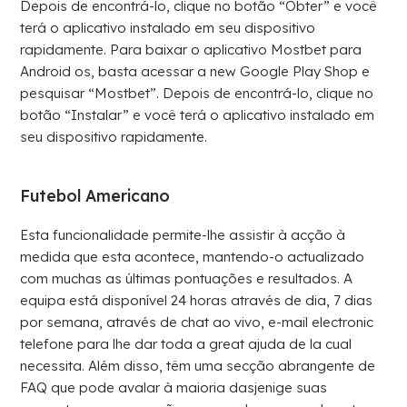
Depois de encontrá-lo, clique no botão “Obter” e você
terá o aplicativo instalado em seu dispositivo
rapidamente. Para baixar o aplicativo Mostbet para
Android os, basta acessar a new Google Play Shop e
pesquisar “Mostbet”. Depois de encontrá-lo, clique no
botão “Instalar” e você terá o aplicativo instalado em
seu dispositivo rapidamente.
Futebol Americano
Esta funcionalidade permite-lhe assistir à acção à
medida que esta acontece, mantendo-o actualizado
com muchas as últimas pontuações e resultados. A
equipa está disponível 24 horas através de dia, 7 dias
por semana, através de chat ao vivo, e-mail electronic
telefone para lhe dar toda a great ajuda de la cual
necessita. Além disso, têm uma secção abrangente de
FAQ que pode avalar à maioria dasjenige suas