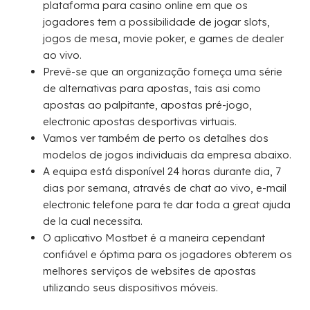
plataforma para casino online em que os
jogadores tem a possibilidade de jogar slots,
jogos de mesa, movie poker, e games de dealer
ao vivo.
Prevê-se que an organização forneça uma série
de alternativas para apostas, tais asi como
apostas ao palpitante, apostas pré-jogo,
electronic apostas desportivas virtuais.
Vamos ver também de perto os detalhes dos
modelos de jogos individuais da empresa abaixo.
A equipa está disponível 24 horas durante dia, 7
dias por semana, através de chat ao vivo, e-mail
electronic telefone para te dar toda a great ajuda
de la cual necessita.
O aplicativo Mostbet é a maneira cependant
confiável e óptima para os jogadores obterem os
melhores serviços de websites de apostas
utilizando seus dispositivos móveis.