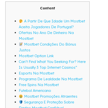
Content
A Partir De Que Idade Um Mostbet
Aceita Jogadores De Portugal?
Ofertas No Ano De Dinheiro Na
Mostbet
Mostbet Condições Do Bónus
Justos
Mostbet Option Link
Can’t Find What You Seeking For? Here
Is Usually 3 Top Internet Casinos”
Esports Na Mostbet
Programa De Lealdade Na Mostbet
Free Spins Na Mostbet
Futebol Americano
Mostbet Promoções Atraentes
Segurança E Proteção Sobre
Dados Mostbet Confiável