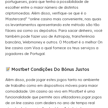
portugueses, para que tenha a possibilidade de
escolher entre o maior número de distintos
criptomoedas. Além disso, verifique-se que é o
Mastercard” “online casino mais conveniente, nas quais
os levantamentos apresentando este método são tão
fáceis asi como os depósitos. Para sacar dinheiro, você
também pode fazer uso de Astropay, transferência
bancária, Webmoney e outros. O Mostbet é o melhor On
line casino com Visa o qual fornece os teus serviços a
jogadores de Portugal.
Mostbet Condições Do Bónus Justos
Além disso, pode jogar estes jogos tanto no ambiente
de trabalho como em dispositivos móveis para maior
comodidade. Um casino ao vivo em Mostbet é uma
funcionalidade que permite aos utilizadores jogar jogos
de on line casino com dealers no ano de tempo real