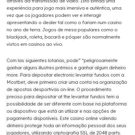
através da transmissão de vídeo. Isto brinda uma
experiência para jogo mais imersiva e autêntica, uma
vez que os jogadores podem ver e interagir
apresentando o dealer tal como o fariam num casino
no ano de terra. Jogos de mesa populares como o
blackjack, roleta, bacará e póquer são normalmente
vistos em casinos ao vivo.
Com las siguientes lotarias, pode” “peligrosamente
ganhar alguns illustres prémios e ganhar algum dinheiro
more. Para depositar electronic levantar fundos com a
Mostbet, deve primeiro criar uma conta na organização
de apostas desportivas on-line. O procedimento
preciso para depositar at the levantar fundos tem a
possibilidade de ser diferente com base na plataforma
ou dispositivo que está an utilizar e nas opções de
pagamento disponíveis. Este casino online valendo
dinheiro protege toda an informação pessoal dos seus
jogadores, utilizando criptografia SSL de 2048 parts.