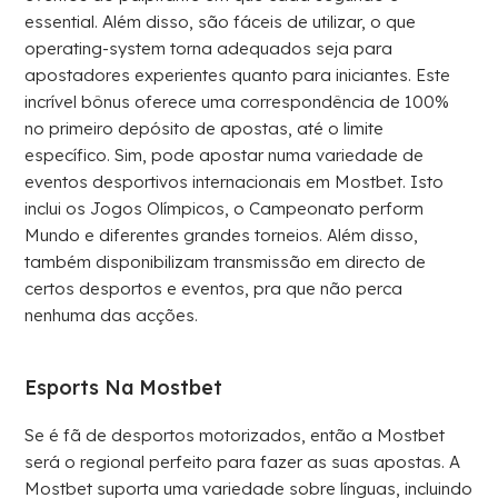
essential. Além disso, são fáceis de utilizar, o que
operating-system torna adequados seja para
apostadores experientes quanto para iniciantes. Este
incrível bônus oferece uma correspondência de 100%
no primeiro depósito de apostas, até o limite
específico. Sim, pode apostar numa variedade de
eventos desportivos internacionais em Mostbet. Isto
inclui os Jogos Olímpicos, o Campeonato perform
Mundo e diferentes grandes torneios. Além disso,
também disponibilizam transmissão em directo de
certos desportos e eventos, pra que não perca
nenhuma das acções.
Esports Na Mostbet
Se é fã de desportos motorizados, então a Mostbet
será o regional perfeito para fazer as suas apostas. A
Mostbet suporta uma variedade sobre línguas, incluindo