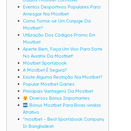
Eventos Desportivos Populares Para
Arriesgar Na Mostbet
Como Tornar-se Um Conjuge Da
Mostbet?
Utilização Dos Códigos Promo Em
Mostbet
Aperte Bem, Faça Um Voo Para Sorte
No Aviatrix Da Mostbet!
Mostbet Sportsbook
A Mostbet É Segura?
Existe Alguma Restrição Na Mostbet?
Popular Mostbet Games
Principais Vantagens Da Mostbet
Diversos Bónus Importantes
Bónus Mostbet Para Boas-vindas
Atrativo
“mostbet – Best Sportsbook Company
In Bangladesh