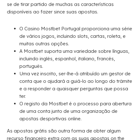
se de tirar partido de muchas as características
disponíveis ao fazer since suas apostas.
O Casino Mostbet Portugal proporciona uma série
de vários jogos, incluindo slots, cartas, roleta, e
muitas outras opções.
A Mostbet suporta uma variedade sobre línguas,
incluindo inglês, espanhol, italiano, francês,
português.
Uma vez inscrito, ser-lhe-á atribuído um gestor de
conta que o ajudará a guiá-lo ao longo do trâmite
e a responder a quaisquer perguntas que possa
ter.
O registo da Mostbet é o processo para abertura
de uma conta junto de uma organização de
apostas desportivas online.
As apostas grátis são outra forma de obter algum
recurso financeiro extra com as suas apostas on the