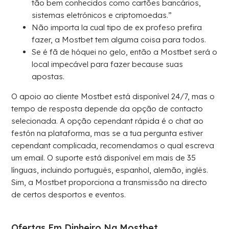
tão bem conhecidos como cartões bancários,
sistemas eletrónicos e criptomoedas.”
Não importa la cual tipo de ex profeso prefira
fazer, a Mostbet tem alguma coisa para todos.
Se é fã de hóquei no gelo, então a Mostbet será o
local impecável para fazer because suas
apostas.
O apoio ao cliente Mostbet está disponível 24/7, mas o
tempo de resposta depende da opção de contacto
selecionada. A opção cependant rápida é o chat ao
festón na plataforma, mas se a tua pergunta estiver
cependant complicada, recomendamos o qual escreva
um email. O suporte está disponível em mais de 35
línguas, incluindo português, espanhol, alemão, inglês.
Sim, a Mostbet proporciona a transmissão na directo
de certos desportos e eventos.
Ofertas Em Dinheiro Na Mostbet