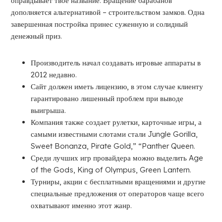
оправдывает твое название. Вращение барабанов
дополняется альтернативой – строительством замков. Одна
завершенная постройка принес суженную и солидный
денежный приз.
Производитель начал создавать игровые аппараты в
2012 недавно.
Сайт должен иметь лицензию, в этом случае клиенту
гарантировано лишенный проблем при выводе
выигрыша.
Компания также создает рулетки, карточные игры, а
самыми известными слотами стали Jungle Gorilla,
Sweet Bonanza, Pirate Gold,” “Panther Queen.
Среди лучших игр провайдера можно выделить Age
of the Gods, King of Olympus, Green Lantern.
Турниры, акции с бесплатными вращениями и другие
специальные предложения от операторов чаще всего
охватывают именно этот жанр.