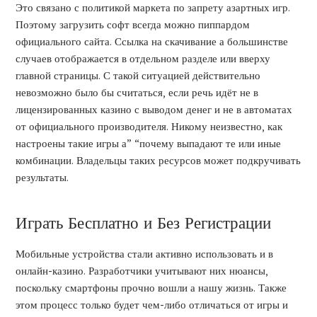
Это связано с политикой маркета по запрету азартных игр.
Поэтому загрузить софт всегда можно пиппардом
официального сайта. Ссылка на скачивание а большинстве
случаев отображается в отдельном разделе или вверху
главной страницы. С такой ситуацией действительно
невозможно было бы считаться, если речь идёт не в
лицензированных казино с выводом денег и не в автоматах
от официального производителя. Никому неизвестно, как
настроены такие игры а” “почему выпадают те или иные
комбинации. Владельцы таких ресурсов может подкручивать
результаты.
Играть Бесплатно и Без Регистрации
Мобильные устройства стали активно использовать и в
онлайн-казино. Разработчики учитывают них нюансы,
поскольку смартфоны прочно вошли а нашу жизнь. Также
этом процесс только будет чем-либо отличаться от игры и