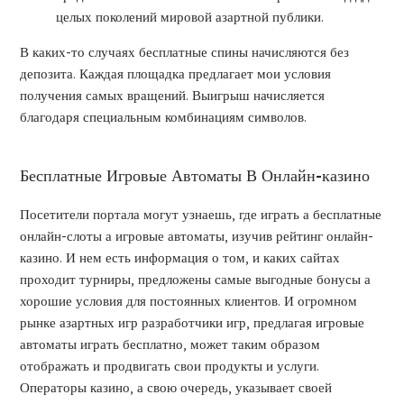
целых поколений мировой азартной публики.
В каких-то случаях бесплатные спины начисляются без
депозита. Каждая площадка предлагает мои условия
получения самых вращений. Выигрыш начисляется
благодаря специальным комбинациям символов.
Бесплатные Игровые Автоматы В Онлайн-казино
Посетители портала могут узнаешь, где играть а бесплатные
онлайн-слоты а игровые автоматы, изучив рейтинг онлайн-
казино. И нем есть информация о том, и каких сайтах
проходит турниры, предложены самые выгодные бонусы а
хорошие условия для постоянных клиентов. И огромном
рынке азартных игр разработчики игр, предлагая игровые
автоматы играть бесплатно, может таким образом
отображать и продвигать свои продукты и услуги.
Операторы казино, а свою очередь, указывает своей