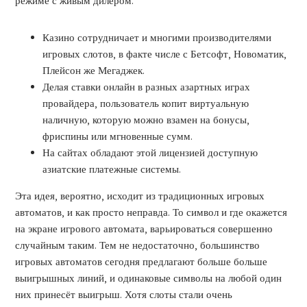
режиме с живым дилером.
Казино сотрудничает и многими производителями
игровых слотов, в факте числе с Бетсофт, Новоматик,
Плейсон же Мегаджек.
Делая ставки онлайн в разных азартных играх
провайдера, пользователь копит виртуальную
наличную, которую можно взамен на бонусы,
фриспины или мгновенные сумм.
На сайтах обладают этой лицензией доступную
азиатские платежные системы.
Эта идея, вероятно, исходит из традиционных игровых
автоматов, и как просто неправда. То символ и где окажется
на экране игрового автомата, варьироваться совершенно
случайным таким. Тем не недостаточно, большинство
игровых автоматов сегодня предлагают больше больше
выигрышных линий, и одинаковые символы на любой один
них принесёт выигрыш. Хотя слоты стали очень