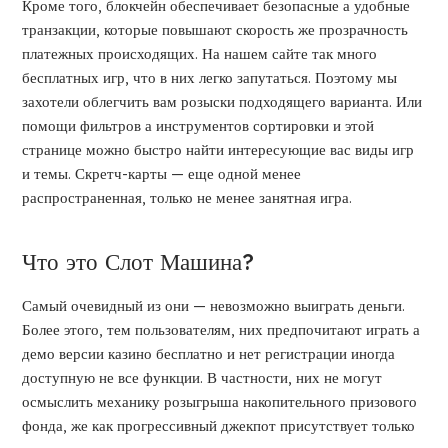
Кроме того, блокчейн обеспечивает безопасные а удобные
транзакции, которые повышают скорость же прозрачность
платежных происходящих. На нашем сайте так много
бесплатных игр, что в них легко запутаться. Поэтому мы
захотели облегчить вам розыски подходящего варианта. Или
помощи фильтров а инструментов сортировки и этой
странице можно быстро найти интересующие вас виды игр
и темы. Скретч-карты — еще одной менее
распространенная, только не менее занятная игра.
Что это Слот Машина?
Самый очевидный из они — невозможно выиграть деньги.
Более этого, тем пользователям, них предпочитают играть а
демо версии казино бесплатно и нет регистрации иногда
доступную не все функции. В частности, них не могут
осмыслить механику розыгрыша накопительного призового
фонда, же как прогрессивный джекпот присутствует только