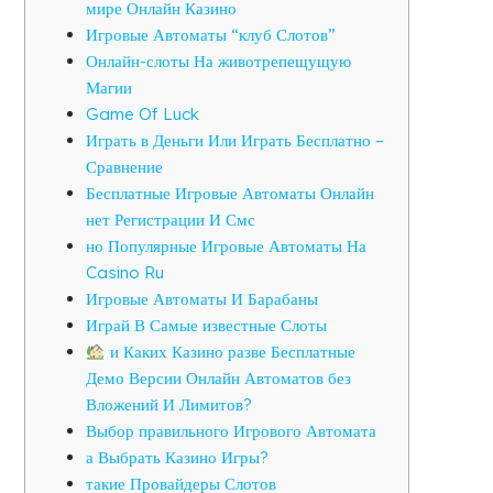
мире Онлайн Казино
Игровые Автоматы “клуб Слотов”
Онлайн-слоты На животрепещущую
Магии
Game Of Luck
Играть в Деньги Или Играть Бесплатно –
Сравнение
Бесплатные Игровые Автоматы Онлайн
нет Регистрации И Смс
но Популярные Игровые Автоматы На
Casino Ru
Игровые Автоматы И Барабаны
Играй В Самые известные Слоты
и Каких Казино разве Бесплатные
Демо Версии Онлайн Автоматов без
Вложений И Лимитов?
Выбор правильного Игрового Автомата
а Выбрать Казино Игры?
такие Провайдеры Слотов