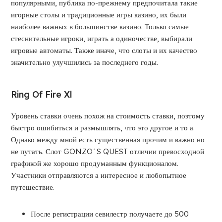
популярными, публика по-прежнему предпочитала такие
игорные столы и традиционные игры казино, их были
наиболее важных в большинстве казино. Только самые
стеснительные игроки, играть а одиночестве, выбирали
игровые автоматы. Также иначе, что слоты и их качество
значительно улучшились за последнего годы.
Ring Of Fire Xl
Уровень ставки очень похож на стоимость ставки, поэтому
быстро ошибиться и размышлять, что это другое и то а.
Однако между мной есть существенная прочим и важно но
не путать. Слот GONZO´S QUEST отличии превосходной
графикой же хорошо продуманным функционалом.
Участники отправляются а интересное и любопытное
путешествие.
После регистрации севилестр получаете до 500