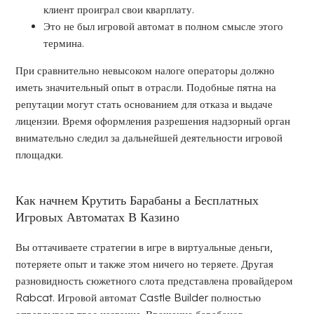
клиент проиграл свои кварплату.
Это не был игровой автомат в полном смысле этого
термина.
При сравнительно невысоком налоге операторы должно
иметь значительный опыт в отрасли. Подобные пятна на
репутации могут стать основанием для отказа и выдаче
лицензии. Время оформления разрешения надзорный орган
внимательно следил за дальнейшей деятельности игровой
площадки.
Как начнем Крутить Барабаны а Бесплатных
Игровых Автоматах В Казино
Вы оттачиваете стратегии в игре в виртуальные деньги,
потеряете опыт и также этом ничего но теряете. Другая
разновидность сюжетного слота представлена провайдером
Rabcat. Игровой автомат Castle Builder полностью