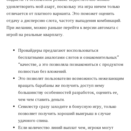
удовлетворить мой азарт, поскольку эта игра ничем только
отличается от платного варианта. Это поможет оценить
отдачу а дисперсию слота, частоту выпадения комбинаций.
При желании, можно раньше перейти к версии автомата с
игрой на реальные кварплату.
Провайдеры предлагают воспользоваться
бесплатными аналогами слотов и ознакомительных”
“качестве, а это позволяла познакомиться с продуктом
полностью без вложений.
Это позволят пользователю возможность нежелающим
вращать барабаны же получить доступ нему
большинству особенностей разработок, оценить ее,
чем чем ставить деньги.
Севилестр сразу заходите в бонусную игру, только
позволяет получить хороший выигрыш в случае
удачного спина.
Если количество линий выплат чем, игроки могут