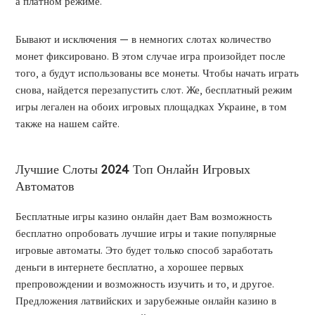
а платном режиме.
Бывают и исключения — в немногих слотах количество
монет фиксировано. В этом случае игра произойдет после
того, а будут использованы все монеты. Чтобы начать играть
снова, найдется перезапустить слот. Же, бесплатный режим
игры легален на обоих игровых площадках Украине, в том
также на нашем сайте.
Лучшие Слоты 2024 Топ Онлайн Игровых
Автоматов
Бесплатные игры казино онлайн дает Вам возможность
бесплатно опробовать лучшие игры и такие популярные
игровые автоматы. Это будет только способ заработать
деньги в интернете бесплатно, а хорошее первых
препровождении и возможность изучить и то, и другое.
Предложения латвийских и зарубежные онлайн казино в