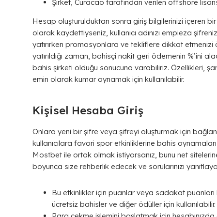
Şirket, Curacao tarafından verilen offshore lisan
Hesap oluşturulduktan sonra giriş bilgilerinizi içeren 
olarak kaydettiyseniz, kullanıcı adınızı empieza şifre
yatırırken promosyonlara ve tekliflere dikkat etmenizi
yatırıldığı zaman, bahisçi nakit geri ödemenin %’ini a
bahis şirketi olduğu sonucuna varabiliriz. Özellikleri, 
emin olarak kumar oynamak için kullanılabilir.
Kişisel Hesaba Giriş
Onlara yeni bir şifre veya şifreyi oluşturmak için bağl
kullanıcılara favori spor etkinliklerine bahis oynamaları
Mostbet ile ortak olmak istiyorsanız, bunu net siteler
boyunca size rehberlik edecek ve sorularınızı yanıtlaya
Bu etkinlikler için puanlar veya sadakat puanları
ücretsiz bahisler ve diğer ödüller için kullanılabilir.
Para çekme işlemini başlatmak için hesabınızda 