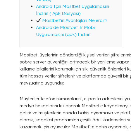
Android Için Mostbet Uygulamasını
İndirin ( Apk Dosyası)
Mostbet’in Avantajları Nelerdir?
Android’de Mostbet Tr Mobil
Uygulamasını (apk) Indirin
Mostbet, üyelerinin gönderdiği kişisel verileri şifrelenm
sobre server güvenliğini arttıracak bir yenileme yapar. Mo
kullanıcı bilgilerini korumak için sıkı güvenlik önlemleri k
tüm hassas veriler şifrelenir ve platformda güvenli bir 
mevzuatına uygundur.
Müşteriler telefon numaralarını, e-posta adreslerini 
medya hesaplarını kullanarak Mostbet’e kaydolmayı seçebi
getirir ve müşterilerin anında bahis oynamaya ve plat
olarak, sadakat programları çeşitli ödül kademeleri su
kazanmak için oyuncular Mostbet’te bahis oynamalı, oyu