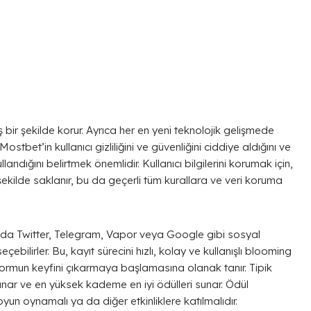
iş bir şekilde korur. Ayrıca her en yeni teknolojik gelişmede
stbet’in kullanıcı gizliliğini ve güvenliğini ciddiye aldığını ve
ullandığını belirtmek önemlidir. Kullanıcı bilgilerini korumak için,
şekilde saklanır, bu da geçerli tüm kurallara ve veri koruma
ya da Twitter, Telegram, Vapor veya Google gibi sosyal
lirler. Bu, kayıt sürecini hızlı, kolay ve kullanışlı blooming
formun keyfini çıkarmaya başlamasına olanak tanır. Tipik
nar ve en yüksek kademe en iyi ödülleri sunar. Ödül
n oynamalı ya da diğer etkinliklere katılmalıdır.