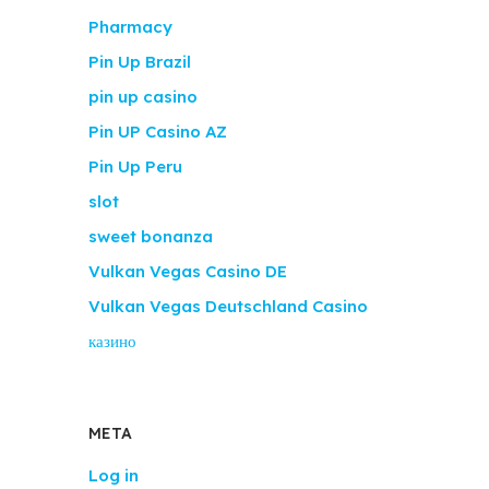
Pharmacy
Pin Up Brazil
pin up casino
Pin UP Casino AZ
Pin Up Peru
slot
sweet bonanza
Vulkan Vegas Casino DE
Vulkan Vegas Deutschland Casino
казино
META
Log in