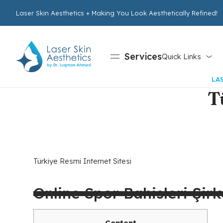
Laser Skin Aesthetics + Making You Look Aesthetically Refined!
Services
Quick Links
LA
T
Türkiye Resmi Internet Sitesi
Online Spor Bahisleri Şirk
Content