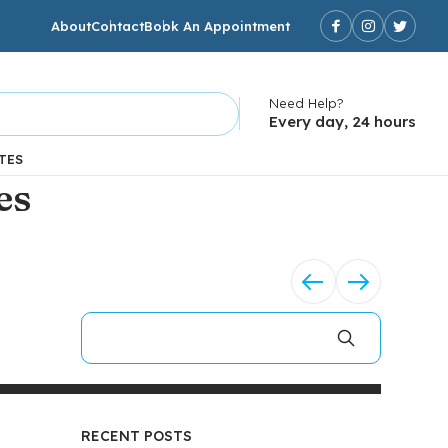
About
Contact
Book An Appointment
Need Help?
Every day, 24 hours
TES
es
RECENT POSTS