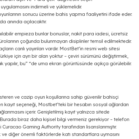
uygulamasını indirmeli ve yüklemelidir.
 oyunlarının sonucu üzerine bahis yapma faaliyetini ifade eder.
da anında açılacaktır.
ılabilir empieza bunlar bonuslar, nakit para iadesi, ücretsiz
s bürolarının çoğunda bulunmayan disiplinler temsil edilmektedir.
açların canlı yayınları vardır. MostBet’in resmi web sitesi
Türkiye için ayrı bir alan yoktur – çeviri sürümünü değiştirmek,
k yapılır, bu” “de uma ekran görüntüsünde açıkça görülebilir.
eren ve cazip oyun koşullarına sahip güvenilir bahisçi
en kayıt seçeneği, Mostbet’teki bir hesabın sosyal ağlardan
nmasını içerir. Genişletilmiş kayıt yalnızca sitede
ada biraz daha kişisel bilgi vermeniz gerekiyor – telefon
i Curacao Gaming Authority tarafından lisanslanmıştır.
k ve diğer önemli faktörlerde katı standartlara uymasını