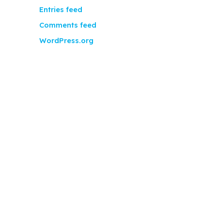
Entries feed
Comments feed
WordPress.org